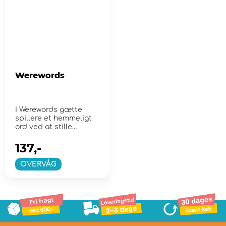
Werewords
I Werewords gætte
spillere et hemmeligt
ord ved at stille
spørgsmål "ja" ...
137,-
OVERVÅG