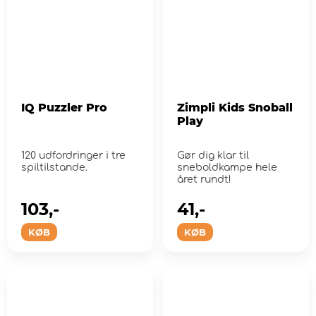
IQ Puzzler Pro
Zimpli Kids Snoball
Play
120 udfordringer i tre
Gør dig klar til
spiltilstande.
sneboldkampe hele
året rundt!
103,-
41,-
KØB
KØB