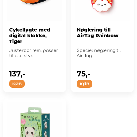
Cykellygte med
Nøglering till
digital klokke,
AirTag Rainbow
Tiger
Justerbar rem, passer
Speciel nøglering til
til alle styr.
Air Tag
137,-
75,-
KØB
KØB