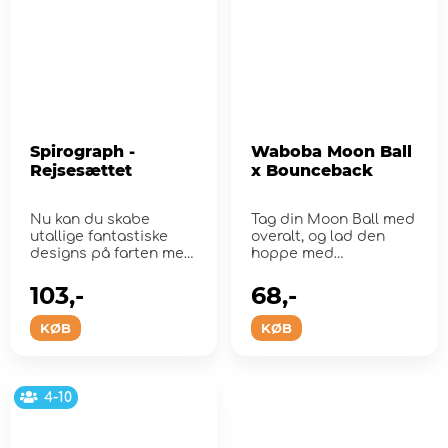
Spirograph -
Waboba Moon Ball
Rejsesættet
x Bounceback
Nu kan du skabe
Tag din Moon Ball med
utallige fantastiske
overalt, og lad den
designs på farten med
hoppe med
den klassiske
Bounceback!
Spirograph...
103,-
68,-
KØB
KØB
4-10