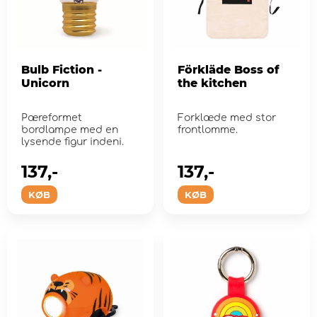
Bulb Fiction -
Förkläde Boss of
Unicorn
the kitchen
Pæreformet
Forklæde med stor
bordlampe med en
frontlomme.
lysende figur indeni.
137,-
137,-
KØB
KØB