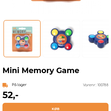
Mini Memory Game
På lager
Varenr:
100788
52
,-
KØB