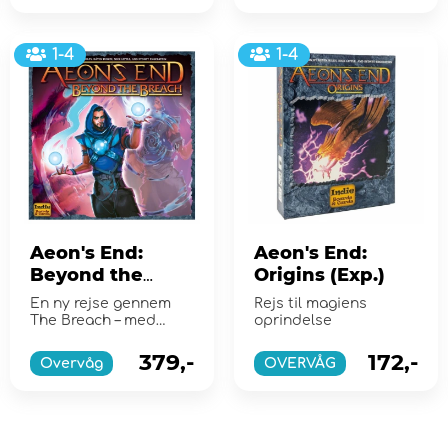
1-4
1-4
Aeon's End:
Aeon's End:
Beyond the
Origins (Exp.)
Breach
En ny rejse gennem
Rejs til magiens
The Breach – med
oprindelse
udfordringer som
aldrig før!
379,-
172,-
Overvåg
OVERVÅG