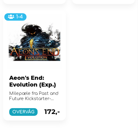
1-4
Aeon's End:
Evolution (Exp.)
Milepæle fra Past and
Future Kickstarter-
kampagnen
172,-
OVERVÅG