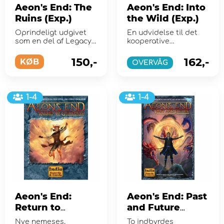
Aeon's End: The
Aeon's End: Into
Ruins (Exp.)
the Wild (Exp.)
Oprindeligt udgivet
En udvidelse til det
som en del af Legacy
kooperative
of Gravehold
dækbyggerspil Aeon's
Kickstarter.
End: The New Age.
150,-
162,-
KØB
OVERVÅG
1-4
1-4
Aeon's End:
Aeon's End: Past
Return to
and Future
Gravehold (Exp.)
(Exp.)
Nye nemeses,
To indbyrdes