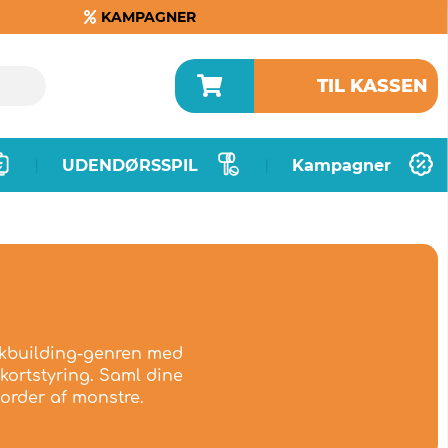
KAMPAGNER
TIL KASSEN
UDENDØRSSPIL
Kampagner
|
|
eckbuilding-genren med
kortstyring. Saml dine
order af monstre.