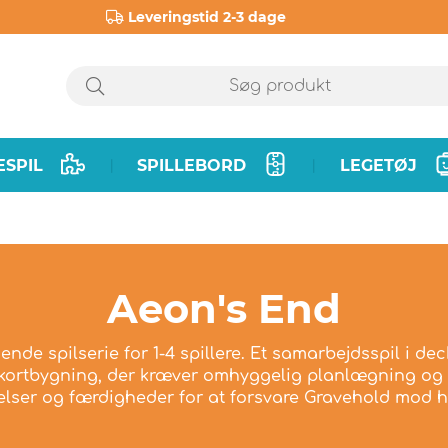
Leveringstid 2-3 dage
ESPIL
SPILLEBORD
LEGETØJ
|
|
Aeon's End
de spilserie for 1-4 spillere. Et samarbejdsspil i d
 kortbygning, der kræver omhyggelig planlægning og 
elser og færdigheder for at forsvare Gravehold mod h