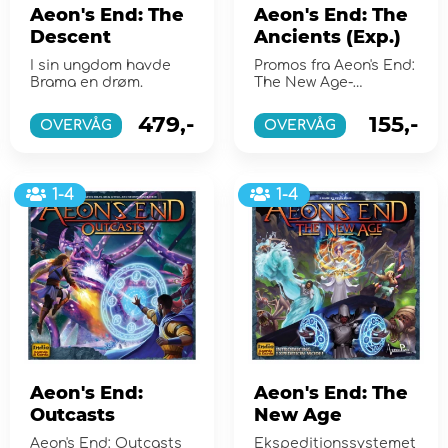
Aeon's End: The
Aeon's End: The
Descent
Ancients (Exp.)
I sin ungdom havde
Promos fra Aeon's End:
Brama en drøm.
The New Age-
kampagnen, der ikke
var mærket
479,-
155,-
OVERVÅG
OVERVÅG
"Kickstarter Excl...
1-4
1-4
Aeon's End:
Aeon's End: The
Outcasts
New Age
Aeon's End: Outcasts
Ekspeditionssystemet