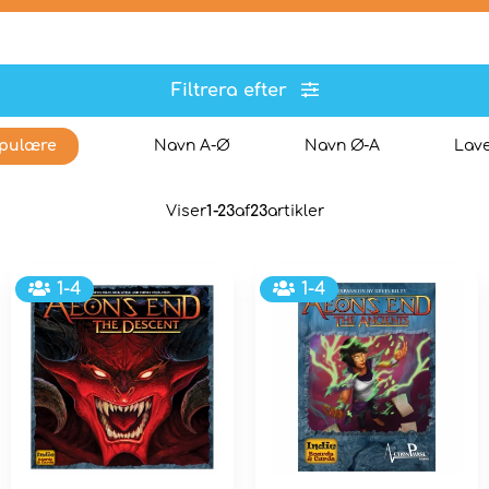
Filtrera efter
pulære
Navn A-Ø
Navn Ø-A
Lave
Viser
1-23
af
23
artikler
1-4
1-4