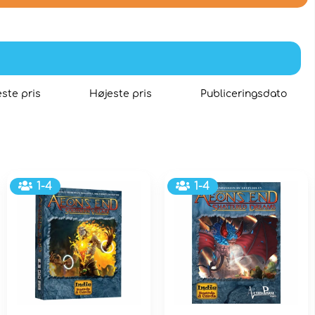
ste pris
Højeste pris
Publiceringsdato
1-4
1-4