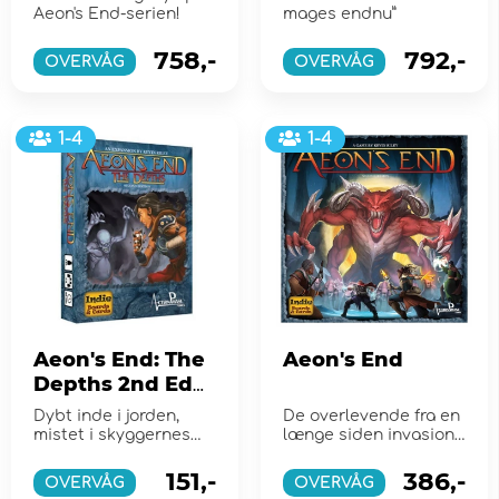
Aeon's End-serien!
mages endnu”
758,-
792,-
OVERVÅG
OVERVÅG
1-4
1-4
Aeon's End: The
Aeon's End
Depths 2nd Ed
(Exp.)
Dybt inde i jorden,
De overlevende fra en
mistet i skyggernes
længe siden invasion
labyrint, har Horde-
har fundet tilflugt i
Crone vakt troggene
den glemte underjo...
151,-
386,-
OVERVÅG
OVERVÅG
for at g...