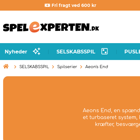
Fri fragt ved 600 kr
Nyheder
SELSKABSSPIL
PUSL
|
|

SELSKABSSPIL
Spilserier
Aeon's End
Aeons End, en spænden
et turbaseret system,
kræfter, besværg