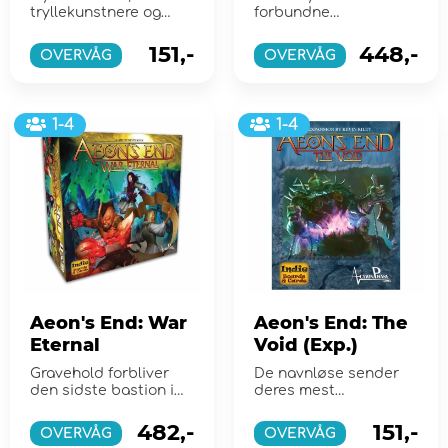
tryllekunstnere og
forbundne
mere til Aeon's End
historielinjer tager
spillere tilbage i tiden
151,-
448,-
OVERVÅG
OVERVÅG
og hundreder af ...
1-4
1-4
Aeon's End: War
Aeon's End: The
Eternal
Void (Exp.)
Gravehold forbliver
De navnløse sender
den sidste bastion i
deres mest
The World That Was.
dødbringende mestre
ud for at belejre hvad
482,-
151,-
OVERVÅG
OVERVÅG
der e...