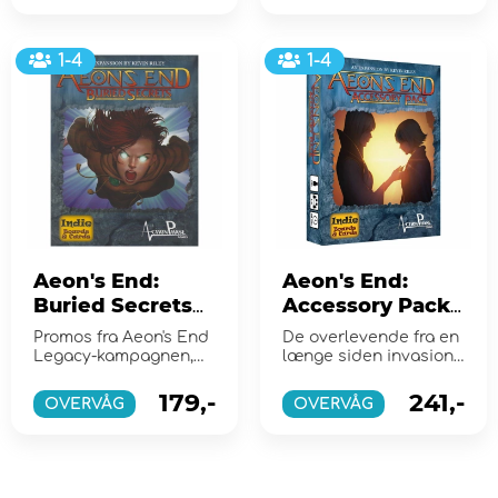
1-4
1-4
Aeon's End:
Aeon's End:
Buried Secrets
Accessory Pack
(Exp.)
(Exp.)
Promos fra Aeon's End
De overlevende fra en
Legacy-kampagnen,
længe siden invasion
der ikke blev mærket
har fundet tilflugt i
"Kickstarter Exclusive"
den glemte underjo...
179,-
241,-
OVERVÅG
OVERVÅG