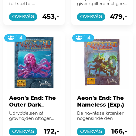
fortsætter
giver spillere mulighed
ekspeditionssystemet,
for at afspille alt det
der blev introduceret i
indhold, de ejer, i...
453,-
479,-
OVERVÅG
OVERVÅG
Aeon'...
1-4
1-4
Aeon's End: The
Aeon's End: The
Outer Dark
Nameless (Exp.)
(Exp.)
Udryddelsen af ​​
De navnløse krænker
gravhøjden aftager
nogensinde den
stadig, når de
sidste bastion i
navnløse s...
Gravehold.
172,-
166,-
OVERVÅG
OVERVÅG