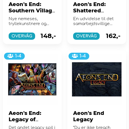
Aeon's End:
Aeon's End:
Southern Village
Shattered
(Exp.)
Dreams (Exp.)
Nye nemeses,
En udvidelse til det
tryllekunstnere og
samarbejdsvillige
mere til Aeon's End
dækbygningsspil
Aeon's End: The New
148,-
162,-
OVERVÅG
OVERVÅG
Age.
1-4
1-4
Aeon's End:
Aeon's End
Legacy of
Legacy
Gravehold
Det andet legacy spil i
“Du er ikke breach