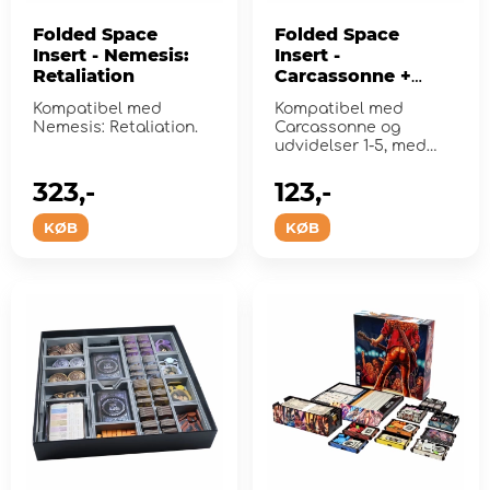
Folded Space
Folded Space
Insert - Nemesis:
Insert -
Retaliation
Carcassonne +
Expansions
Kompatibel med
Kompatibel med
Nemesis: Retaliation.
Carcassonne og
udvidelser 1-5, med
bonusbakker til
udvidelser 6, 8, 9 &am...
323,-
123,-
KØB
KØB