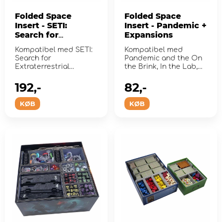
Folded Space
Folded Space
Insert - SETI:
Insert - Pandemic +
Search for
Expansions
Extraterrestrial
Kompatibel med SETI:
Kompatibel med
Intelligence
Search for
Pandemic and the On
Extraterrestrial
the Brink, In the Lab,
Intelligence.
og State of
Emergency-udvidels...
192,-
82,-
KØB
KØB