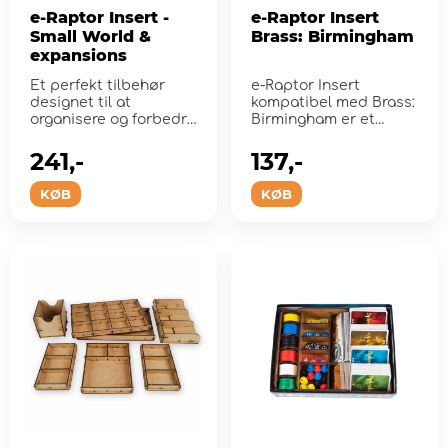
e-Raptor Insert -
e-Raptor Insert
Small World &
Brass: Birmingham
expansions
Et perfekt tilbehør
e-Raptor Insert
designet til at
kompatibel med Brass:
organisere og forbedre
Birmingham er et
brætspilets gameplay!
perfekt tilbehør
designet ti...
241,-
137,-
KØB
KØB