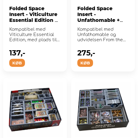
Folded Space
Folded Space
Insert - Viticulture
Insert -
Essential Edition +
Unfathomable +
Expansions
expansion
Kompatibel med
Kompatibel med
Viticulture Essential
Unfathomable og
Edition, med plads til 3
udvidelsen From the
udvidelser
Abyss.
137,-
275,-
KØB
KØB