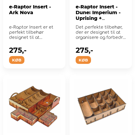
e-Raptor Insert -
e-Raptor Insert -
Ark Nova
Dune: Imperium -
Uprising +
expansions UV
e-Raptor Insert er et
Det perfekte tilbehør,
Print
perfekt tilbehør
der er designet til at
designet til at
organisere og forbedre
organisere og forbedre
spiloplevelsen.
gamep...
275,-
275,-
KØB
KØB