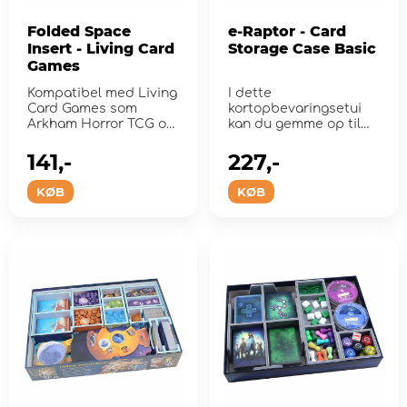
Folded Space
e-Raptor - Card
Insert - Living Card
Storage Case Basic
Games
Kompatibel med Living
I dette
Card Games som
kortopbevaringsetui
Arkham Horror TCG og
kan du gemme op til
Lord of the Rings TCG.
1400 sleeved kort!
141,-
227,-
KØB
KØB