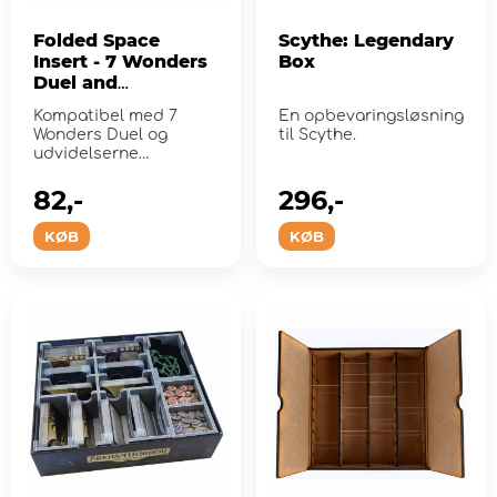
Folded Space
Scythe: Legendary
Insert - 7 Wonders
Box
Duel and
Expansions
Kompatibel med 7
En opbevaringsløsning
Wonders Duel og
til Scythe.
udvidelserne
Pantheon og Agora.
82,-
296,-
KØB
KØB