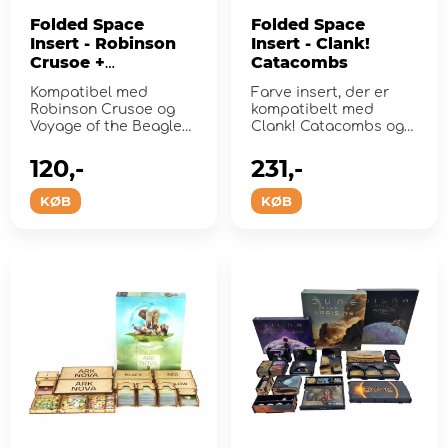
Folded Space
Folded Space
Insert - Robinson
Insert - Clank!
Crusoe +
Catacombs
Expansion
Kompatibel med
Farve insert, der er
Robinson Crusoe og
kompatibelt med
Voyage of the Beagle
Clank! Catacombs og
Vol. 1
udvidelserne Lairs &
Lost C...
120,-
231,-
KØB
KØB