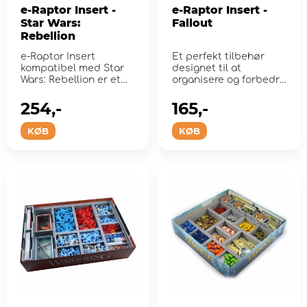
e-Raptor Insert -
e-Raptor Insert -
Star Wars:
Fallout
Rebellion
e-Raptor Insert
Et perfekt tilbehør
kompatibel med Star
designet til at
Wars: Rebellion er et
organisere og forbedre
perfekt tilbehør
gameplay af brætspe...
designet...
254,-
165,-
KØB
KØB