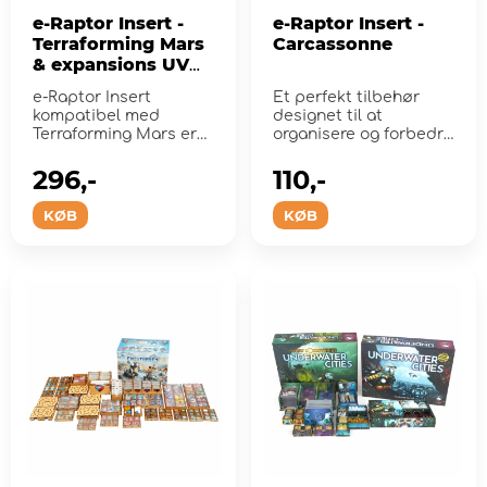
e-Raptor Insert -
e-Raptor Insert -
Terraforming Mars
Carcassonne
& expansions UV
Print
e-Raptor Insert
Et perfekt tilbehør
kompatibel med
designet til at
Terraforming Mars er
organisere og forbedre
et perfekt tilbehør
gameplay af brætspe...
designet ti...
296,-
110,-
KØB
KØB