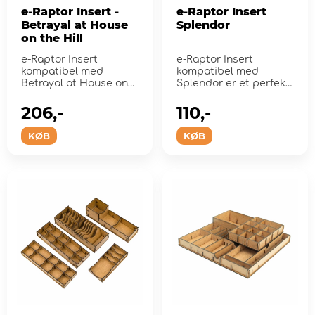
e-Raptor Insert -
e-Raptor Insert
Betrayal at House
Splendor
on the Hill
e-Raptor Insert
e-Raptor Insert
kompatibel med
kompatibel med
Betrayal at House on
Splendor er et perfekt
the Hill (plus Widow's
tilbehør designet til at
Walk Expansio...
orga...
206,-
110,-
KØB
KØB