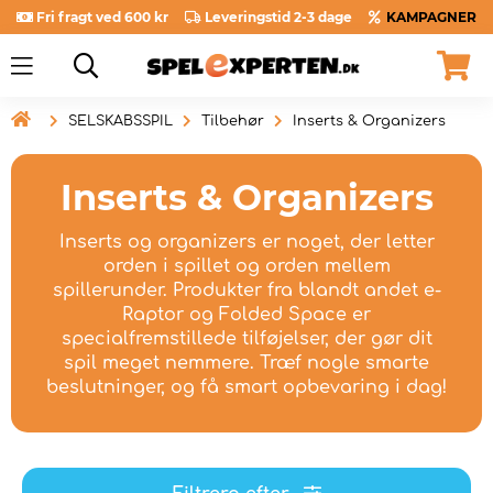
Fri fragt ved 600 kr
Leveringstid 2-3 dage
KAMPAGNER

SELSKABSSPIL
Tilbehør
Inserts & Organizers
Inserts & Organizers
Inserts og organizers er noget, der letter
orden i spillet og orden mellem
spillerunder. Produkter fra blandt andet e-
Raptor og Folded Space er
specialfremstillede tilføjelser, der gør dit
spil meget nemmere. Træf nogle smarte
beslutninger, og få smart opbevaring i dag!