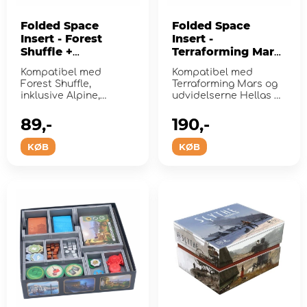
Folded Space
Folded Space
Insert - Forest
Insert -
Shuffle +
Terraforming Mars
Expansions
+ Expansions
Kompatibel med
Kompatibel med
Forest Shuffle,
Terraforming Mars og
inklusive Alpine,
udvidelserne Hellas &
Woodland Edge og
Elysium, Venus Next,
Exploration-
Prelu...
89,-
190,-
udvidelser...
KØB
KØB