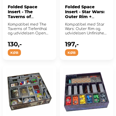
Folded Space
Folded Space
Insert - The
Insert - Star Wars:
Taverns of
Outer Rim +
Tiefenthal
Expansions
Kompatibel med The
Kompatibel med Star
Taverns of Tiefenthal
Wars: Outer Rim og
og udvidelsen Open
udvidelsen Unfinished
Doors.
Business.
130,-
197,-
KØB
KØB