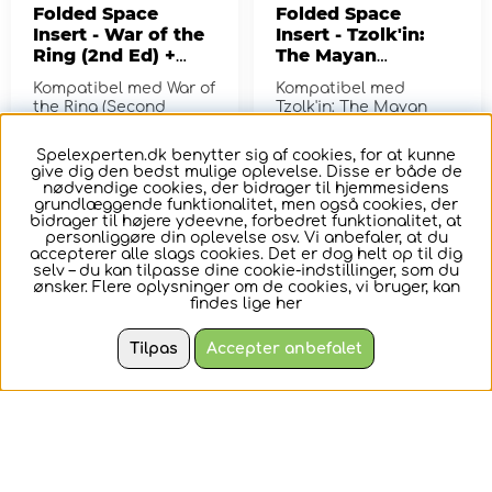
Folded Space
Folded Space
Insert - War of the
Insert - Tzolk'in:
Ring (2nd Ed) +
The Mayan
Expansions
Calendar +
Kompatibel med War of
Kompatibel med
Expansion
the Ring (Second
Tzolk'in: The Mayan
Edition) og
Calendar og
udvidelserne Lords of
udvidelsen Tribes &
Spelexperten.dk benytter sig af cookies, for at kunne
Middle-Earth og...
Prophecies.
261,-
128,-
give dig den bedst mulige oplevelse. Disse er både de
nødvendige cookies, der bidrager til hjemmesidens
grundlæggende funktionalitet, men også cookies, der
KØB
KØB
bidrager til højere ydeevne, forbedret funktionalitet, at
personliggøre din oplevelse osv. Vi anbefaler, at du
accepterer alle slags cookies. Det er dog helt op til dig
selv – du kan tilpasse dine cookie-indstillinger, som du
ønsker. Flere oplysninger om de cookies, vi bruger, kan
findes lige
her
Tilpas
Accepter anbefalet