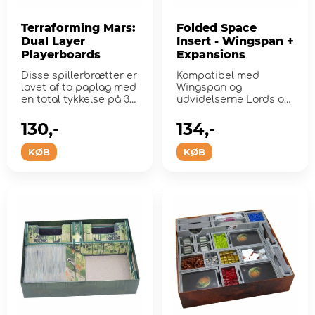
Terraforming Mars:
Folded Space
Dual Layer
Insert - Wingspan +
Playerboards
Expansions
Disse spillerbrætter er
Kompatibel med
lavet af to paplag med
Wingspan og
en total tykkelse på 3
udvidelserne Lords of
mm
European og Oceania.
130,-
134,-
KØB
KØB