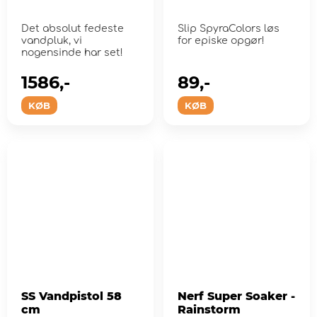
Det absolut fedeste
Slip SpyraColors løs
vandpluk, vi
for episke opgør!
nogensinde har set!
1586,-
89,-
KØB
KØB
SS Vandpistol 58
Nerf Super Soaker -
cm
Rainstorm