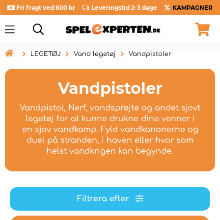
Fri fragt ved 600 kr
Leveringstid 2-3 dage
KAMPAGNER

LEGETØJ
Vand legetøj
Vandpistoler
Vandpistoler
Vandpistol, Nerf, vandsprøjte og andet sjovt
legetøj for at kunne drukne dine venner i
en sjov vandkamp. Fyld vandkanonerne og
duel på stranden, i haven eller hvor som
helst vandkrigen kan begynde.
Filtrera efter