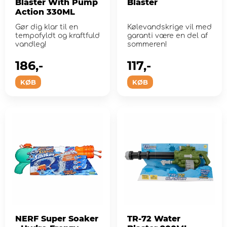
Blaster With Pump
Blaster
Action 330ML
Gør dig klar til en
Kølevandskrige vil med
tempofyldt og kraftfuld
garanti være en del af
vandleg!
sommeren!
186,-
117,-
KØB
KØB
NERF Super Soaker
TR-72 Water