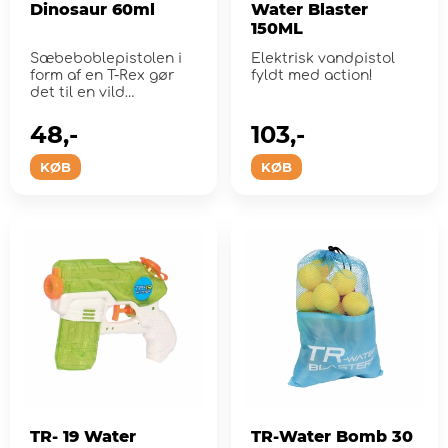
Dinosaur 60ml
Water Blaster
150ML
Sæbeboblepistolen i
Elektrisk vandpistol
form af en T-Rex gør
fyldt med action!
det til en vild
fornøjelse at bo...
48,-
103,-
KØB
KØB
TR- 19 Water
TR-Water Bomb 30