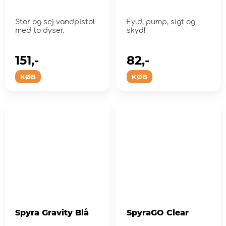
Stor og sej vandpistol
Fyld, pump, sigt og
med to dyser.
skyd!
151,-
82,-
KØB
KØB
Spyra Gravity Blå
SpyraGO Clear