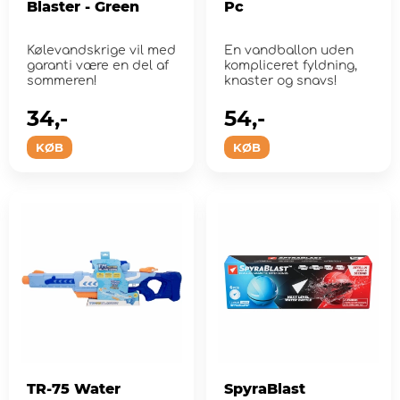
Blaster - Green
Pc
Kølevandskrige vil med
En vandballon uden
garanti være en del af
kompliceret fyldning,
sommeren!
knaster og snavs!
34,-
54,-
KØB
KØB
TR-75 Water
SpyraBlast