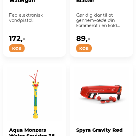
Watergun
Blaster
Fed elektronisk
Gør dig klar til at
vandpistol!
gennemvæde din
kammerat i en kold
vandkamp!
172,-
89,-
KØB
KØB
Aqua Monzers
Spyra Gravity Rød
Water Squirter 38