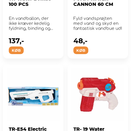
100 PCS
CANNON 60 CM
En vandballon, der
Fyld vandsprøjten
ikke kræver kedelig
med vand og skyd en
fyldning, binding og
fantastisk vandbue ud!
affaldsopsamling!
137,-
48,-
KØB
KØB
TR-E54 Electric
TR- 19 Water