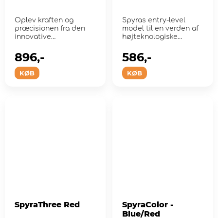
Oplev kraften og
Spyras entry-level
præcisionen fra den
model til en verden af ​​
innovative
højteknologiske
vandblæser!
vandpistole...
896,-
586,-
KØB
KØB
SpyraThree Red
SpyraColor -
Blue/Red