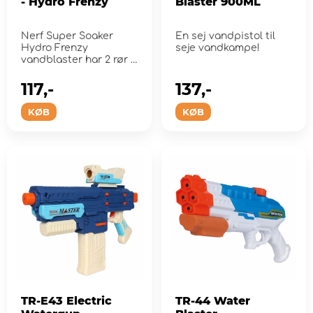
- Hydro Frenzy
Blaster 900ML
Nerf Super Soaker
En sej vandpistol til
Hydro Frenzy
seje vandkampe!
vandblaster har 2 rør i
løbet og en justerbar
d...
117,-
137,-
KØB
KØB
TR-E43 Electric
TR-44 Water