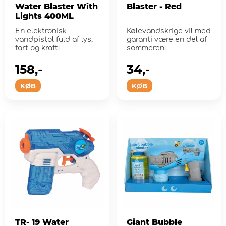
Water Blaster With
Blaster - Red
Lights 400ML
En elektronisk
Kølevandskrige vil med
vandpistol fuld af lys,
garanti være en del af
fart og kraft!
sommeren!
158,-
34,-
KØB
KØB
TR- 19 Water
Giant Bubble