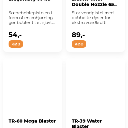
Double Nozzle 650
ML
Sæbeboblepistolen i
Stor vandpistol med
form af en enhjørning
dobbelte dyser for
gør bobler til et sjovt
ekstra vandkraft!
eventyr!
54,-
89,-
KØB
KØB
TR-60 Mega Blaster
TR-39 Water
Blaster