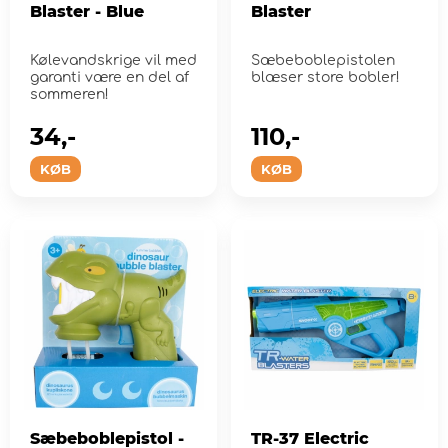
Blaster - Blue
Blaster
Kølevandskrige vil med
Sæbeboblepistolen
garanti være en del af
blæser store bobler!
sommeren!
34,-
110,-
KØB
KØB
Sæbeboblepistol -
TR-37 Electric