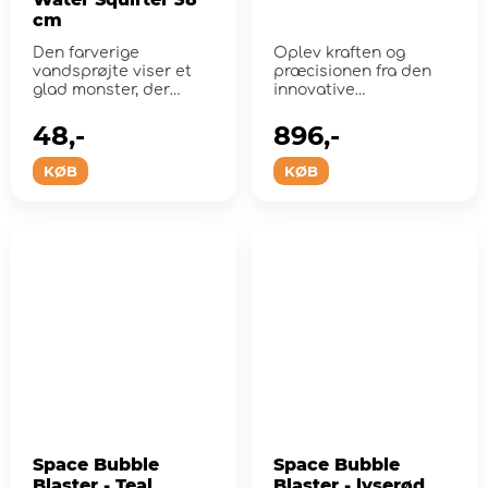
cm
Den farverige
Oplev kraften og
vandsprøjte viser et
præcisionen fra den
glad monster, der
innovative
sprøjter vand overalt.
vandblæser!
48,-
896,-
KØB
KØB
Space Bubble
Space Bubble
Blaster - Teal
Blaster - lyserød