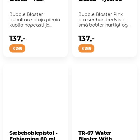
Bubble Blaster
Bubble Blaster Pink
puhaltaa satoja pieniä
blæser hundredvis af
kuplia nopeasti ja
små bobler hurtigt og
tehokkaasti!
effektivt!
137,-
137,-
KØB
KØB
Sæbeboblepistol -
TR-67 Water
Enhjørning 60 ml
Blaster With