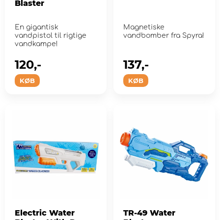
Blaster
En gigantisk
Magnetiske
vandpistol til rigtige
vandbomber fra Spyra!
vandkampe!
120,-
137,-
KØB
KØB
Electric Water
TR-49 Water