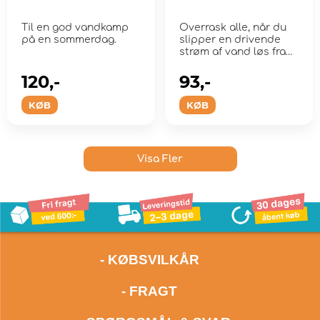
Til en god vandkamp
Overrask alle, når du
på en sommerdag.
slipper en drivende
strøm af vand løs fra
Nerf Supe...
120,-
93,-
KØB
KØB
Visa Fler
- KØBSVILKÅR
- FRAGT