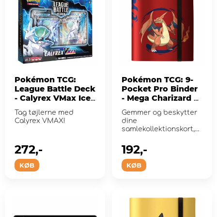
Pokémon TCG:
Pokémon TCG: 9-
League Battle Deck
Pocket Pro Binder
- Calyrex VMax Ice
- Mega Charizard X
Rider
& Mega Charizard Y
Tag tøjlerne med
Gemmer og beskytter
Calyrex VMAX!
dine
samlekollektionskort,
mens du viser
detaljeret kunst i fuld
272,-
192,-
far...
KØB
KØB