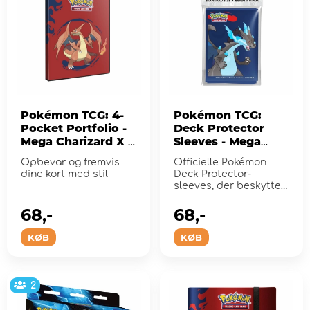
Pokémon TCG: 4-
Pokémon TCG:
Pocket Portfolio -
Deck Protector
Mega Charizard X &
Sleeves - Mega
Mega Charizard Y
Charizard X
Opbevar og fremvis
Officielle Pokémon
dine kort med stil
Deck Protector-
sleeves, der beskytter
dine handelskortspil
under...
68,-
68,-
KØB
KØB
2