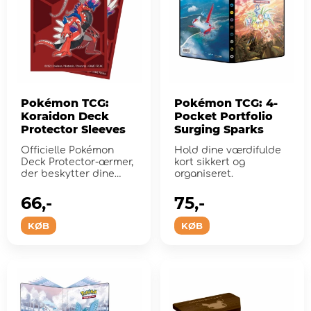
Pokémon TCG:
Pokémon TCG: 4-
Koraidon Deck
Pocket Portfolio
Protector Sleeves
Surging Sparks
Officielle Pokémon
Hold dine værdifulde
Deck Protector-ærmer,
kort sikkert og
der beskytter dine
organiseret.
handelskortspil un...
66,-
75,-
KØB
KØB