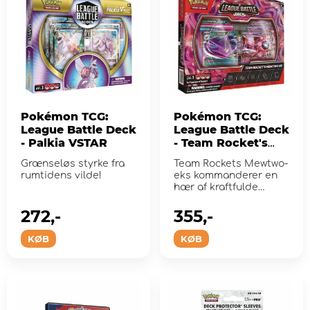
Pokémon TCG:
Pokémon TCG:
League Battle Deck
League Battle Deck
- Palkia VSTAR
- Team Rocket's
Mewtwo ex
Grænseløs styrke fra
Team Rockets Mewtwo-
rumtidens vilde!
eks kommanderer en
hær af kraftfulde
Pokémon!
272,-
355,-
KØB
KØB