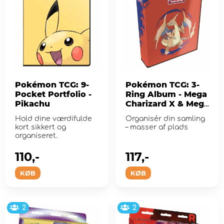
Pokémon TCG: 9-
Pokémon TCG: 3-
Pocket Portfolio -
Ring Album - Mega
Pikachu
Charizard X & Mega
Charizard Y
Hold dine værdifulde
Organisér din samling
kort sikkert og
– masser af plads
organiseret.
110,-
117,-
KØB
KØB
2
2