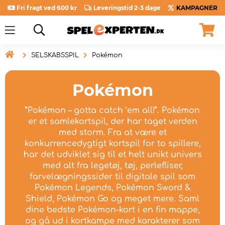
Fri fragt ved 600 kr
Leveringstid 2-3 dage
KAMPAGNER

SELSKABSSPIL
Pokémon
Pokémon
”Pokémon – gotta catch ’em all!”. Pokémon
er et samlekortspil, der har taget verden
med storm. Fra at være et
konkurrencedygtigt kortspil for to spillere,
har det udviklet sig til et helt unikt univers
med alt fra legetøj, tøj, perlefliser,
farvelægningssider til digitale spil som
Pokémon Legends, Pokémon Sword &
Shield, Pokémon Go og meget mere. Saml
dine bedste Pokémon-kort i en fin mappe,
og gå ud i kortkampe med karakterer som