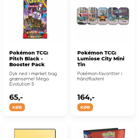
Pokémon TCG:
Pokémon TCG:
Pitch Black -
Lumiose City Mini
Booster Pack
Tin
Dyk ned i mørket bag
Pokémon-favoritter i
grænserne! Mega
håndfladen!
Evolution 5
65,-
164,-
KØB
KØB