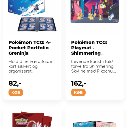
Pokémon TCG: 4-
Pokémon TCG:
Pocket Portfolio
Playmat -
Greninja
Shimmering
Skyline
Hold dine værdifulde
Levende kunst i fuld
kort sikkert og
farve fra Shimmering
organiseret.
Skyline med Pikachu,
Pawmo, Morpeko,
Emolga og...
82,-
162,-
KØB
KØB