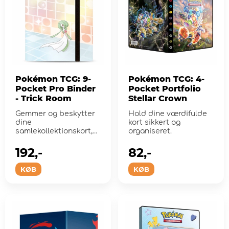
Pokémon TCG: 9-
Pokémon TCG: 4-
Pocket Pro Binder
Pocket Portfolio
- Trick Room
Stellar Crown
Gemmer og beskytter
Hold dine værdifulde
dine
kort sikkert og
samlekollektionskort,
organiseret.
mens du viser
detaljeret kunst i fuld
192,-
82,-
far...
KØB
KØB