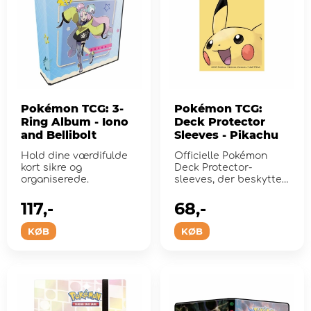
Pokémon TCG: 3-
Pokémon TCG:
Ring Album - Iono
Deck Protector
and Bellibolt
Sleeves - Pikachu
Hold dine værdifulde
Officielle Pokémon
kort sikre og
Deck Protector-
organiserede.
sleeves, der beskytter
dine handelskortspil
under...
117,-
68,-
KØB
KØB