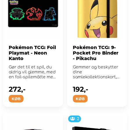
Pokémon TCG: Foil
Pokémon TCG: 9-
Playmat - Neon
Pocket Pro Binder
Kanto
- Pikachu
Gør det til et spil, du
Gemmer og beskytter
aldrig vil glemme, med
dine
en foil-spilemåtte med
samlekollektionskort,
dristige...
mens du viser
detaljeret kunst i fuld
272,-
192,-
far...
KØB
KØB
2