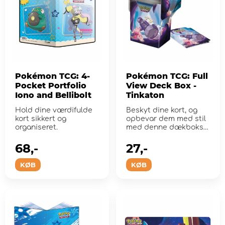
Pokémon TCG: 4-
Pokémon TCG: Full
Pocket Portfolio
View Deck Box -
Iono and Bellibolt
Tinkaton
Hold dine værdifulde
Beskyt dine kort, og
kort sikkert og
opbevar dem med stil
organiseret.
med denne dækboks
med Tinkaton-kunst.
68,-
27,-
KØB
KØB