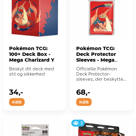
Pokémon TCG:
Pokémon TCG:
100+ Deck Box -
Deck Protector
Mega Charizard Y
Sleeves - Mega
Charizard Y
Beskyt dit deck med
Officielle Pokémon
stil og sikkerhed
Deck Protector-
sleeves, der beskytter
dine handelskortspil
under...
34,-
68,-
KØB
KØB
2