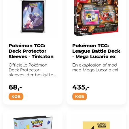
Pokémon TCG:
Pokémon TCG:
Deck Protector
League Battle Deck
Sleeves - Tinkaton
- Mega Lucario ex
Officielle Pokémon
En eksplosion af mod
Deck Protector-
med Mega Lucario ex!
sleeves, der beskytter
dine handelskortspil
under...
68,-
435,-
KØB
KØB