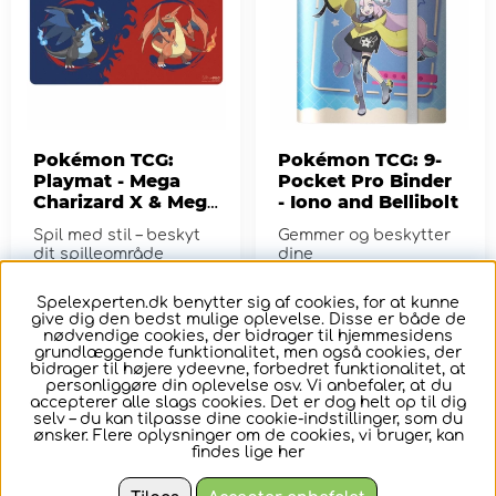
Pokémon TCG:
Pokémon TCG: 9-
Playmat - Mega
Pocket Pro Binder
Charizard X & Mega
- Iono and Bellibolt
Charizard Y
Spil med stil – beskyt
Gemmer og beskytter
dit spilleområde
dine
samlekollektionskort,
mens du viser
Spelexperten.dk benytter sig af cookies, for at kunne
detaljeret kunst i fuld
162,-
192,-
give dig den bedst mulige oplevelse. Disse er både de
far...
nødvendige cookies, der bidrager til hjemmesidens
grundlæggende funktionalitet, men også cookies, der
KØB
KØB
bidrager til højere ydeevne, forbedret funktionalitet, at
personliggøre din oplevelse osv. Vi anbefaler, at du
accepterer alle slags cookies. Det er dog helt op til dig
selv – du kan tilpasse dine cookie-indstillinger, som du
ønsker. Flere oplysninger om de cookies, vi bruger, kan
findes lige
her