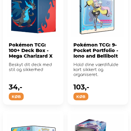
Pokémon TCG:
Pokémon TCG: 9-
100+ Deck Box -
Pocket Portfolio -
Mega Charizard X
Iono and Bellibolt
Beskyt dit deck med
Hold dine værdifulde
stil og sikkerhed
kort sikkert og
organiseret.
34,-
103,-
KØB
KØB