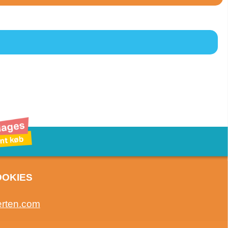
OOKIES
erten.com