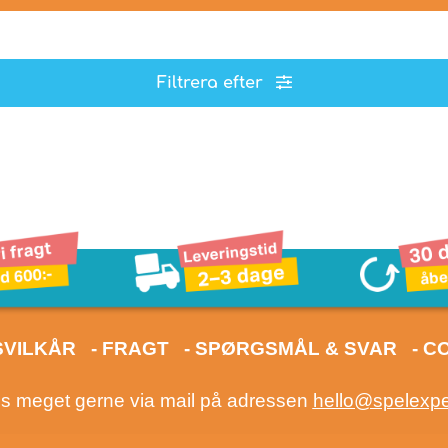
Filtrera efter
SVILKÅR
- FRAGT
- SPØRGSMÅL & SVAR
- C
os meget gerne via mail på adressen
hello@spelexp