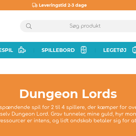
Leveringstid 2-3 dage
ESPIL
SPILLEBORD
LEGETØJ
|
|
Dungeon Lords
spændende spil for 2 til 4 spillere, der kæmper for o
 selv Dungeon Lord. Grav tunneler, mine guld, hyr mon
ssourcer er intens, og lidt ondskab betaler sig for at