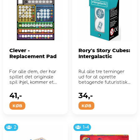
Clever -
Rory's Story Cubes:
Replacement Pad
Intergalactic
For alle dem, der har
Rul alle tre terninger
spillet det originale
ud for at oprette
spil ihjel, kommer et
betagende futuristiske
sæt på 75 er...
rumhistorier.
41,-
34,-
KØB
KØB
2
1-4