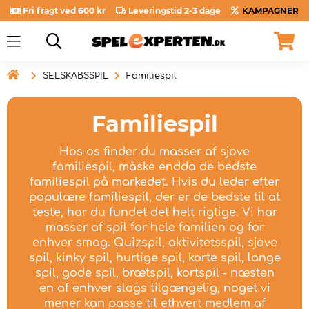
Fri fragt ved 600 kr
Leveringstid 2-3 dage
KAMPAGNER

SELSKABSSPIL
Familiespil
Familiespil
Hos os finder du masser af sjove
familiespil, måske endda de bedste
familiespil på markedet. Hvis du leder efter
populære familiespil, der er de bedste til at
teste, har du fundet det helt rigtige. Vi har
masser af spil for hele familien og for
enhver smag. Quizspil, aktivitetsspil, sjove
spil, kinky spil, hurtige spil, korte spil, lange
spil, gode spil, brætspil, kortspil - næsten
en af ​​enhver slags tilgængelig, noget vi
mener kan passe til ethvert medlem af