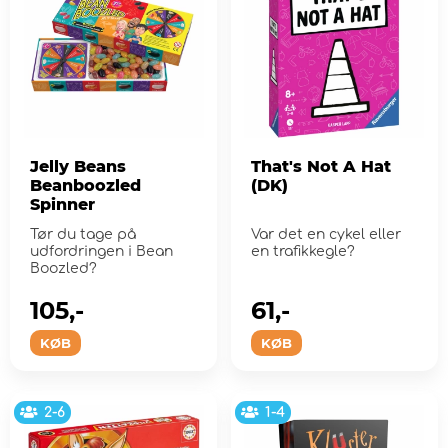
Jelly Beans
That's Not A Hat
Beanboozled
(DK)
Spinner
Tør du tage på
Var det en cykel eller
udfordringen i Bean
en trafikkegle?
Boozled?
105,-
61,-
KØB
KØB
2-6
1-4