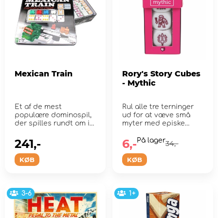
Mexican Train
Rory's Story Cubes
- Mythic
Et af de mest
Rul alle tre terninger
populære dominospil,
ud for at væve små
der spilles rundt om i
myter med episke
verden i dag!
forhold
241,-
6,-
På lager
34,-
KØB
KØB
3-6
1+