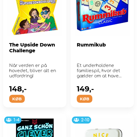
The Upside Down
Rummikub
Challenge
Når verden er på
Et underholdene
hovedet, bliver alt en
familiespil, hvor det
udfordring!
gælder om at have
overblik og
kombinationsevner
148,-
149,-
KØB
KØB
1-4
2-10