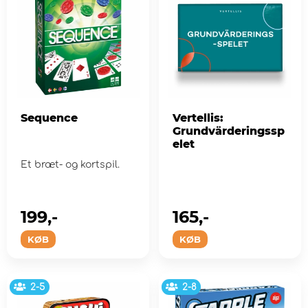
Sequence
Vertellis:
Grundvärderingssp
elet
Et bræt- og kortspil.
199,-
165,-
KØB
KØB
2-5
2-8