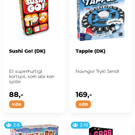
Sushi Go! (DK)
Tapple (DK)
Et superhurtigt
Navngiv! Tryk! Send!
kortspil, som alle kan
spille
88,-
169,-
KØB
KØB
2-5
2-10