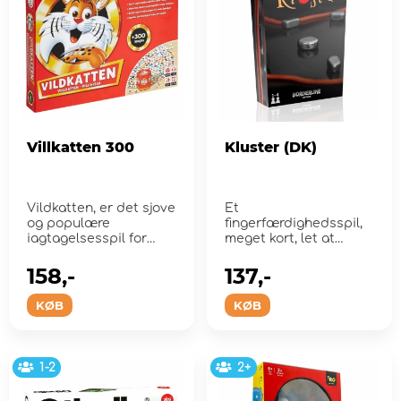
Villkatten 300
Kluster (DK)
Vildkatten, er det sjove
Et
og populære
fingerfærdighedsspil,
iagtagelsesspil for
meget kort, let at
hele familien
transportere, utroligt
sjovt, virkelig ...
158,-
137,-
KØB
KØB
1-2
2+