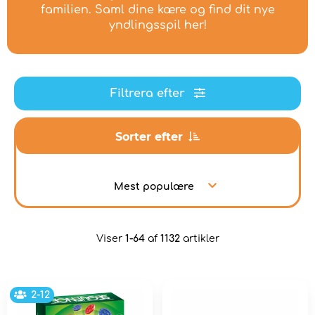
familien. Saml dine kære og find dit nye
yndlingsspil her!
Filtrera efter
Sorter efter
Mest populære
Viser
1-64
af
1132
artikler
2-12