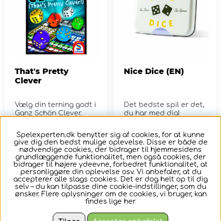
That's Pretty
Nice Dice (EN)
Clever
Vælg din terning godt i
Det bedste spil er det,
Ganz Schön Clever.
du har med dig!
Spelexperten.dk benytter sig af cookies, for at kunne
137,-
89,-
give dig den bedst mulige oplevelse. Disse er både de
nødvendige cookies, der bidrager til hjemmesidens
grundlæggende funktionalitet, men også cookies, der
KØB
KØB
bidrager til højere ydeevne, forbedret funktionalitet, at
personliggøre din oplevelse osv. Vi anbefaler, at du
accepterer alle slags cookies. Det er dog helt op til dig
selv – du kan tilpasse dine cookie-indstillinger, som du
1-4
2-4
ønsker. Flere oplysninger om de cookies, vi bruger, kan
findes lige
her