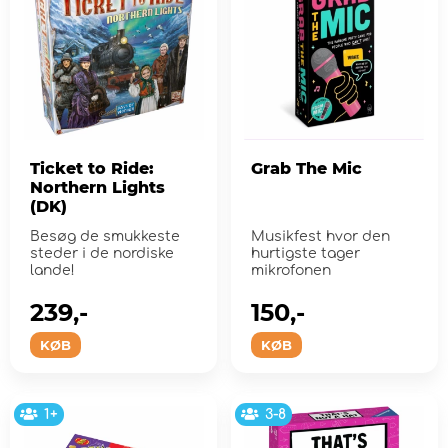
Ticket to Ride:
Grab The Mic
Northern Lights
(DK)
Besøg de smukkeste
Musikfest hvor den
steder i de nordiske
hurtigste tager
lande!
mikrofonen
239,-
150,-
KØB
KØB
1+
3-8