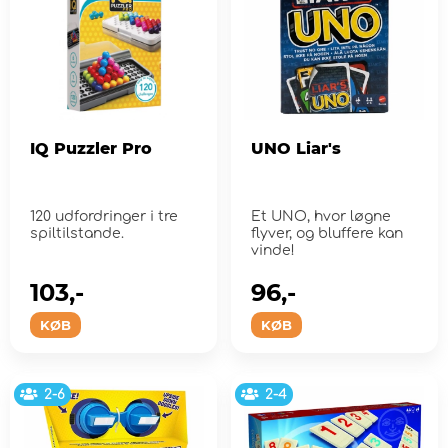
IQ Puzzler Pro
UNO Liar's
120 udfordringer i tre
Et UNO, hvor løgne
spiltilstande.
flyver, og bluffere kan
vinde!
103,-
96,-
KØB
KØB
2-6
2-4