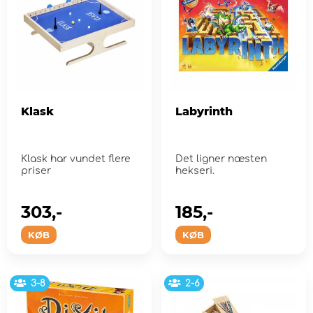
Klask
Labyrinth
Klask har vundet flere
Det ligner næsten
priser
hekseri.
303,-
185,-
KØB
KØB
3-8
2-6