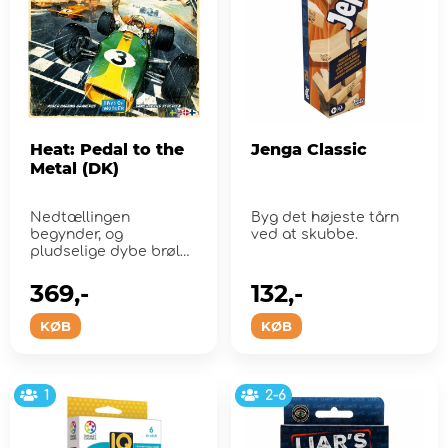
Heat: Pedal to the
Jenga Classic
Metal (DK)
Nedtællingen
Byg det højeste tårn
begynder, og
ved at skubbe.
pludselige dybe brøl
skærer gennem luften,
mens...
369,-
132,-
KØB
KØB
1
2-6