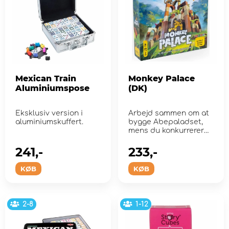
Mexican Train
Monkey Palace
Aluminiumspose
(DK)
Eksklusiv version i
Arbejd sammen om at
aluminiumskuffert.
bygge Abepaladset,
mens du konkurrerer
om den højeste
murstensi...
241,-
233,-
KØB
KØB
2-8
1-12