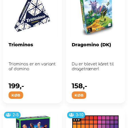
Triominos
Dragomino (DK)
Triominos er en variant
Du er blevet kåret til
af domino
dragetræner!
199,-
158,-
KØB
KØB
2-5
3-10