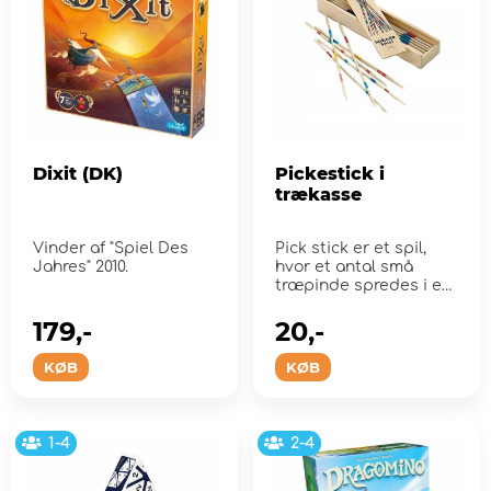
Dixit (DK)
Pickestick i
trækasse
Vinder af "Spiel Des
Pick stick er et spil,
Jahres" 2010.
hvor et antal små
træpinde spredes i en
bunke
179,-
20,-
KØB
KØB
1-4
2-4