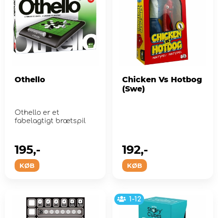
Othello
Chicken Vs Hotbog
(Swe)
Othello er et
fabelagtigt brætspil
195,-
192,-
KØB
KØB
1-12