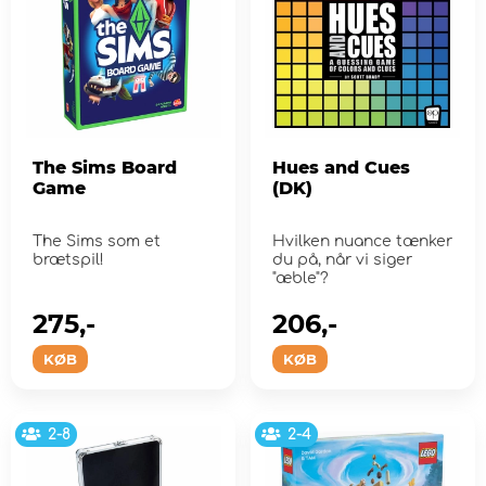
The Sims Board
Hues and Cues
Game
(DK)
The Sims som et
Hvilken nuance tænker
brætspil!
du på, når vi siger
"æble"?
275,-
206,-
KØB
KØB
2-8
2-4