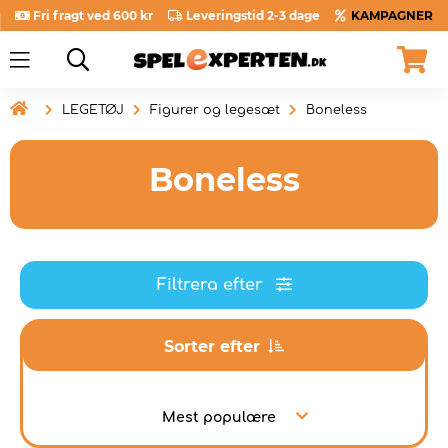
Fri fragt ved 600 kr
Leveringstid 2-3 dage
KAMPAGNER

LEGETØJ
Figurer og legesæt
Boneless
Boneless
Filtrera efter
Sorter efter
Mest populære