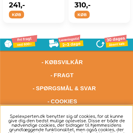
241,-
310,-
KØB
KØB
- KØBSVILKÅR
- FRAGT
- SPØRGSMÅL & SVAR
- COOKIES
kontakt os meget gerne via mail på adressen
Spelexperten.dk benytter sig af cookies, for at kunne
give dig den bedst mulige oplevelse. Disse er både de
hello@spelexperten.com
nødvendige cookies, der bidrager til hjemmesidens
grundlæggende funktionalitet, men også cookies, der