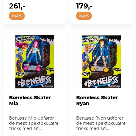
261,-
179,-
KØB
KØB
Boneless Skater
Boneless Skater
Mia
Ryan
Benløse Mia udfører
Benløse Ryan udfører
de mest spektakulære
de mest spektakulære
tricks med sit
tricks med sit
motoriserede skat...
motoriserede ska...