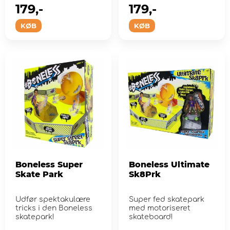
179,-
179,-
KØB
KØB
Boneless Super
Boneless Ultimate
Skate Park
Sk8Prk
Udfør spektakulære
Super fed skatepark
tricks i den Boneless
med motoriseret
skatepark!
skateboard!