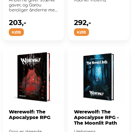
Ånderne giver stærke
Rådner indefra.
gaver, og Garou
beroliger ånderne med
kraftfulde rit...
203,-
292,-
KØB
KØB
Werewolf: The
Werewolf: The
Apocalypse RPG
Apocalypse RPG -
The Moonlit Path
Gaia er døende.
Umbraens