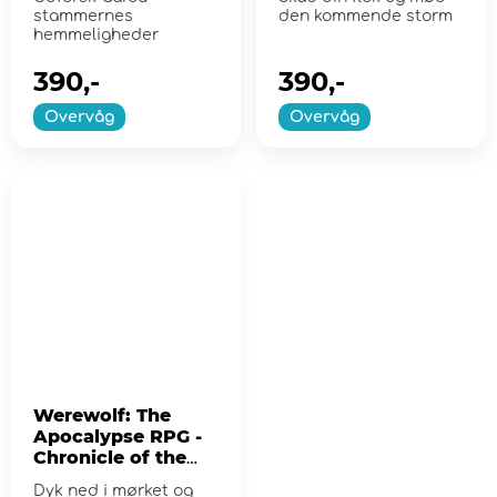
stammernes
den kommende storm
hemmeligheder
390,-
390,-
Overvåg
Overvåg
Werewolf: The
Apocalypse RPG -
Chronicle of the
Black Labyrinth
Dyk ned i mørket og