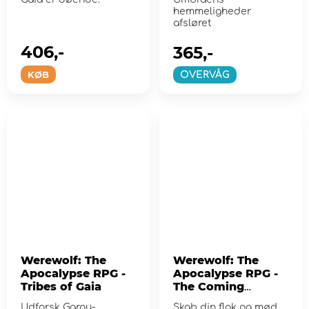
hemmeligheder
afsløret
406,-
365,-
KØB
OVERVÅG
Werewolf: The
Werewolf: The
Apocalypse RPG -
Apocalypse RPG -
Tribes of Gaia
The Coming
Destruction
Udforsk Garou-
Skab din flok og mød