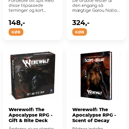
Forbedre dit spil med
De brudte rester af
disse tilpassede
den engang så
terninger og kort
mægtige Garou Nation
designet til klarhed og
er under belejring.
stil.
148,-
324,-
KØB
KØB
Werewolf: The
Werewolf: The
Apocalypse RPG -
Apocalypse RPG -
Gift & Rite Deck
Scent of Decay