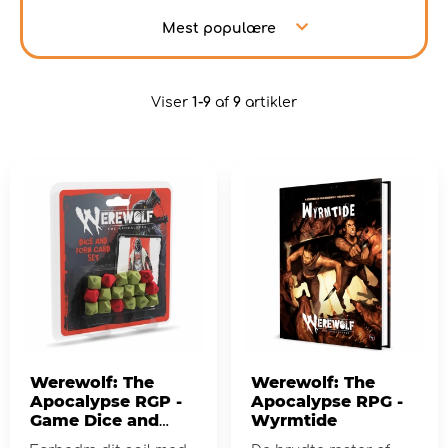
Mest populære
Viser
1-9
af
9
artikler
Werewolf: The
Werewolf: The
Apocalypse RGP -
Apocalypse RPG -
Game Dice and
Wyrmtide
Form Card Set