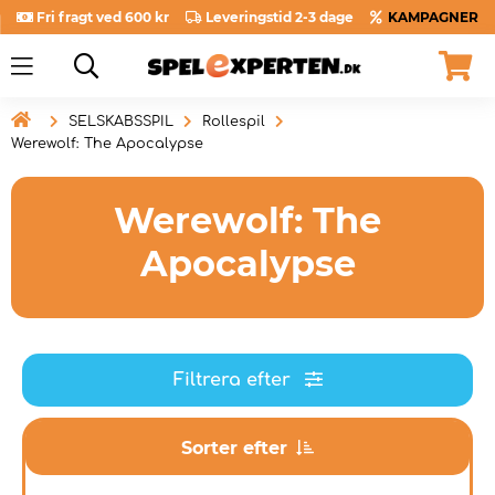
Fri fragt ved 600 kr
Leveringstid 2-3 dage
KAMPAGNER

SELSKABSSPIL
Rollespil
Werewolf: The Apocalypse
Werewolf: The
Apocalypse
Filtrera efter
Sorter efter