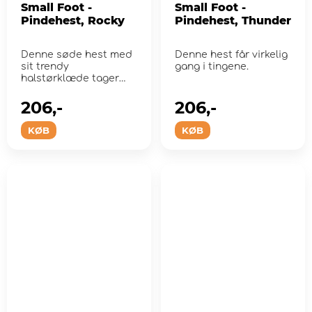
Small Foot -
Small Foot -
Pindehest, Rocky
Pindehest, Thunder
Denne søde hest med
Denne hest får virkelig
sit trendy
gang i tingene.
halstørklæde tager
rytteren over bakke og
...
206,-
206,-
KØB
KØB