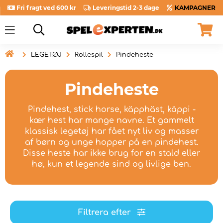
Fri fragt ved 600 kr
Leveringstid 2-3 dage
KAMPAGNER

LEGETØJ
Rollespil
Pindeheste
Pindeheste
Pindehest, stick horse, käpphäst, käppi -
kær hest har mange navne. Et gammelt
klassisk legetøj har fået nyt liv og masser
af børn og unge hopper på en pindehest.
Disse heste har ikke brug for en stald eller
hø, kun et legende sind og livlige ben.
Filtrera efter