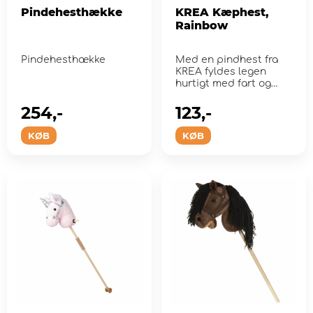
Pindehesthække
KREA Kæphest,
Rainbow
Pindehesthække
Med en pindhest fra
KREA fyldes legen
hurtigt med fart og
fantasi.
254,-
123,-
KØB
KØB