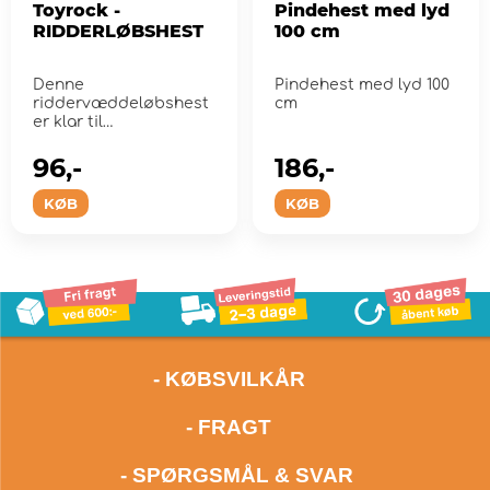
Toyrock -
Pindehest med lyd
RIDDERLØBSHEST
100 cm
Denne
Pindehest med lyd 100
riddervæddeløbshest
cm
er klar til
turneringsspil, er du?
96,-
186,-
KØB
KØB
- KØBSVILKÅR
- FRAGT
- SPØRGSMÅL & SVAR