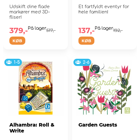
Udskift dine flade
Et fartfyldt eventyr for
markører med 3D-
hele familien!
fliser!
379,-
På lager
137,-
På lager
517,-
192,-
KØB
KØB
1-5
2-6
Alhambra: Roll &
Garden Guests
Write