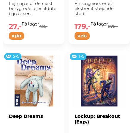
Silenced Men (Exp.)
Lej nogle af de mest
En slagmark er et
berygtede lejesoldater
ekstremt støjende
i galaksen!
sted.
27,-
På lager
179,-
På lager
48,-
275,-
KØB
KØB
2-5
1-5
Deep Dreams
Lockup: Breakout
(Exp.)