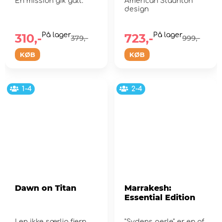
En mission gik galt.
American Staunton
design
310,-
På lager
723,-
På lager
379,-
999,-
KØB
KØB
1-4
2-4
Dawn on Titan
Marrakesh:
Essential Edition
I en ikke særlig fjern
"Sydens perle" er en af