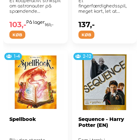
Et kooperativt strikspil
Et
om astronauter på
fingerfærdighedsspil,
spændende
meget kort, let at
rumeventyr.
transportere, utroligt
sjovt, virkelig ...
103,-
På lager
137,-
161,-
KØB
KØB
1-4
2-12
Spellbook
Sequence - Harry
Potter (EN)