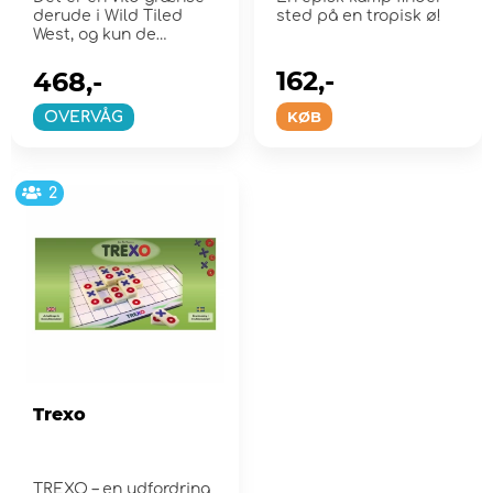
derude i Wild Tiled
sted på en tropisk ø!
West, og kun de
smarteste væsner vil...
162,-
468,-
KØB
OVERVÅG
2
Trexo
TREXO – en udfordring