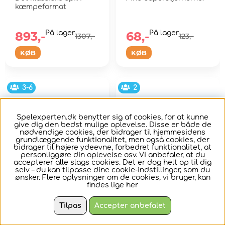
kæmpeformat
893,-
På lager
68,-
På lager
1307,-
123,-
KØB
KØB
3-6
2
Spelexperten.dk benytter sig af cookies, for at kunne
give dig den bedst mulige oplevelse. Disse er både de
nødvendige cookies, der bidrager til hjemmesidens
grundlæggende funktionalitet, men også cookies, der
bidrager til højere ydeevne, forbedret funktionalitet, at
personliggøre din oplevelse osv. Vi anbefaler, at du
accepterer alle slags cookies. Det er dog helt op til dig
selv – du kan tilpasse dine cookie-indstillinger, som du
ønsker. Flere oplysninger om de cookies, vi bruger, kan
findes lige
her
Creature Feature
Game of Thrones
MG: White Walkers
Tilpas
Accepter anbefalet
(Exp.)
Du er en agent i
De hvide vandrere er