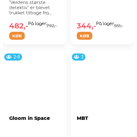
"Verdens største
detektiv" er blevet
trukket tilbage fra
pensionering til en
grusom...
482,-
På lager
344,-
På lager
792,-
551,-
KØB
KØB
2-5
2
Gloom in Space
MBT