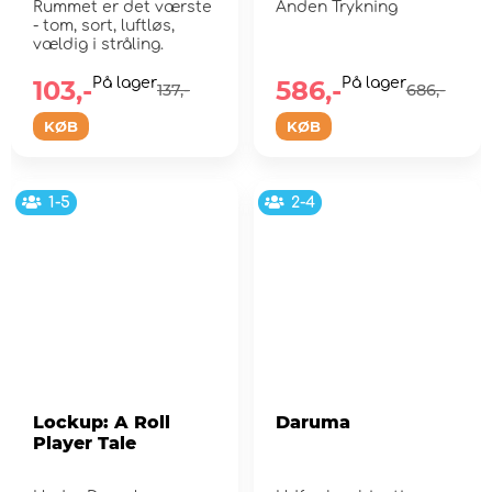
Rummet er det værste
Anden Trykning
- tom, sort, luftløs,
vældig i stråling.
103,-
På lager
586,-
På lager
137,-
686,-
KØB
KØB
1-5
2-4
Lockup: A Roll
Daruma
Player Tale