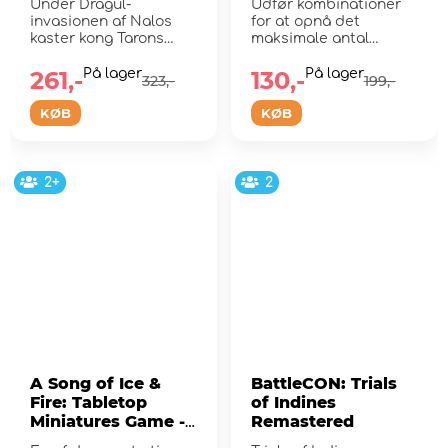
Under Dragul-
Udfør kombinationer
invasionen af Nalos
for at opnå det
kaster kong Tarons
maksimale antal
loyale soldater
Darumaer!
fangede håndlan...
261,-
På lager
130,-
På lager
323,-
199,-
KØB
KØB
2+
2
A Song of Ice &
BattleCON: Trials
Fire: Tabletop
of Indines
Miniatures Game -
Remastered
Karstark Spearmen