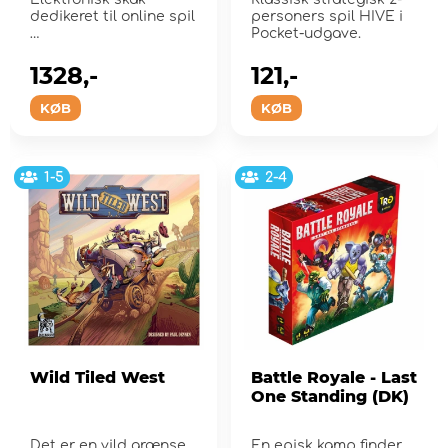
dedikeret til online spil
personers spil HIVE i
Pocket-udgave.
1328,-
121,-
KØB
KØB
1-5
2-4
Wild Tiled West
Battle Royale - Last
One Standing (DK)
Det er en vild grænse
En episk kamp finder