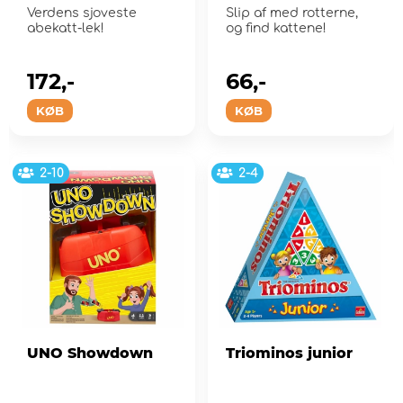
Verdens sjoveste
Slip af med rotterne,
abekatt-lek!
og find kattene!
172,-
66,-
KØB
KØB
2-10
2-4
UNO Showdown
Triominos junior