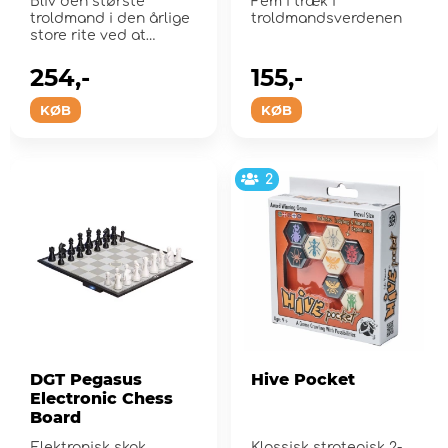
Bliv den største
Fem i træk i
troldmand i den årlige
troldmandsverdenen
store rite ved at
indsamle og administ...
254,-
155,-
KØB
KØB
2
DGT Pegasus
Hive Pocket
Electronic Chess
Board
Elektronisk skak
Klassisk strategisk 2-