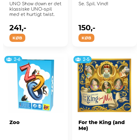
UNO Show down er det
Se. Spil. Vind!
klassiske UNO-spil
med et hurtigt twist.
241,-
150,-
KØB
KØB
2-6
2-5
Zoo
For the King (and
Me)