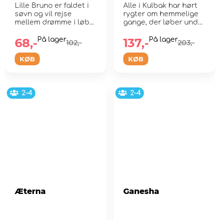
Lille Bruno er faldet i
Alle i Kulbak har hørt
søvn og vil rejse
rygter om hemmelige
mellem drømme i løbet
gange, der løber under
af natten
fængslet
68,-
På lager
137,-
På lager
102,-
203,-
KØB
KØB
2-4
2-4
Æterna
Ganesha