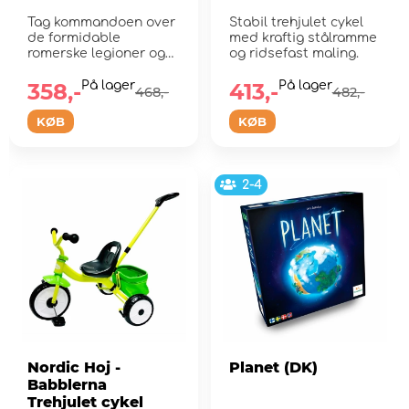
Tag kommandoen over
Stabil trehjulet cykel
de formidable
med kraftig stålramme
romerske legioner og
og ridsefast maling.
deres allierede.
358,-
På lager
413,-
På lager
468,-
482,-
KØB
KØB
2-4
Nordic Hoj -
Planet (DK)
Babblerna
Trehjulet cykel