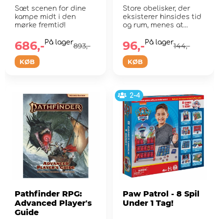
Chamber Terrain
Sæt scenen for dine
Store obelisker, der
and Ultimate
kampe midt i den
eksisterer hinsides tid
Encounter (Exp.)
mørke fremtid!
og rum, menes at
repræsentere selve
es...
686,-
På lager
96,-
På lager
893,-
144,-
KØB
KØB
2-4
Pathfinder RPG:
Paw Patrol - 8 Spil
Advanced Player's
Under 1 Tag!
Guide