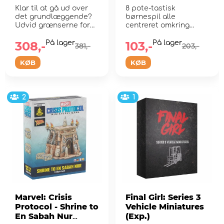
Klar til at gå ud over
8 pote-tastisk
det grundlæggende?
børnespil alle
Udvid grænserne for
centreret omkring
hvad der er...
Lookout Tower!
308,-
På lager
103,-
På lager
381,-
203,-
KØB
KØB
2
1
Marvel: Crisis
Final Girl: Series 3
Protocol - Shrine to
Vehicle Miniatures
En Sabah Nur
(Exp.)