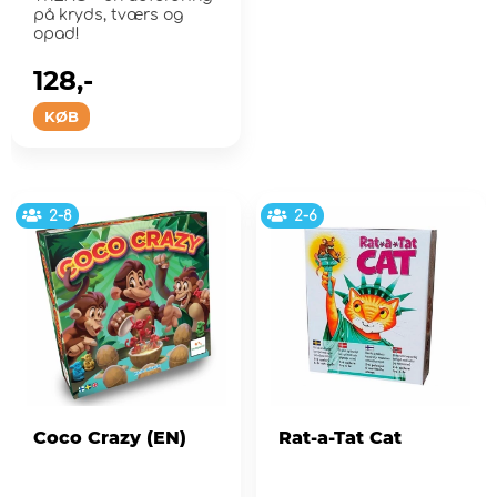
på kryds, tværs og
opad!
128,-
KØB
2-8
2-6
Coco Crazy (EN)
Rat-a-Tat Cat