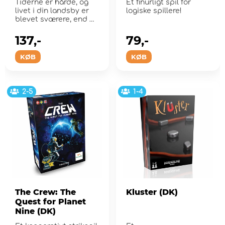
Tiderne er hårde, og
Et finurligt spil for
livet i din landsby er
logiske spillere!
blevet sværere, end du
nogensinde ...
137,-
79,-
KØB
KØB
2-5
1-4
The Crew: The
Kluster (DK)
Quest for Planet
Nine (DK)