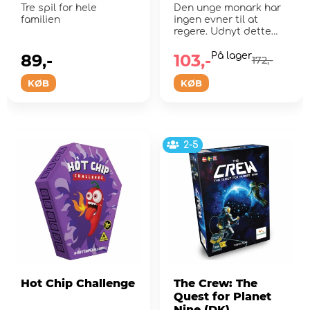
Tre spil for hele
Den unge monark har
familien
ingen evner til at
regere. Udnyt dette
ved at påtage dig alle
d...
89,-
103,-
På lager
172,-
KØB
KØB
2-5
Hot Chip Challenge
The Crew: The
Quest for Planet
Nine (DK)