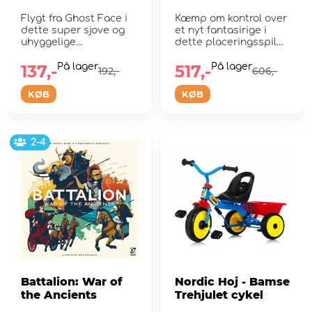
Flygt fra Ghost Face i
Kæmp om kontrol over
dette super sjove og
et nyt fantasirige i
uhyggelige
dette placeringsspil
samarbejdsspil.
for arbejdere
137,-
På lager
517,-
På lager
192,-
606,-
KØB
KØB
2-4
Battalion: War of
Nordic Hoj - Bamse
the Ancients
Trehjulet cykel