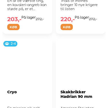
En af de værste ting,
Trials of Indines
(Exp.)
en kavaleri-angreb kan
bringer 10 nye krigere
støde på, er et
til listen
bolværk...
203,-
På lager
220,-
På lager
272,-
272,-
KØB
KØB
2-4
Cryo
Skakbrikker
Hadrian 90 mm