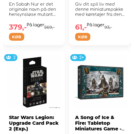
Terrain Pack (Exp.)
En Sabah Nur er det
Giv dit spil liv med
originale navn på den
denne miniaturepakke
hensynsløse mutant
med køretøjer fra den
kendt som Apocaly...
tredje sæ...
379,-
På lager
61,-
På lager
569,-
93,-
KØB
KØB
2
2+
Star Wars Legion:
A Song of Ice &
Upgrade Card Pack
Fire: Tabletop
2 (Exp.)
Miniatures Game -