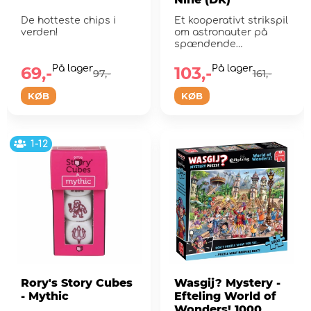
De hotteste chips i
Et kooperativt strikspil
verden!
om astronauter på
spændende
rumeventyr.
69,-
På lager
103,-
På lager
97,-
161,-
KØB
KØB
1-12
Rory's Story Cubes
Wasgij? Mystery -
- Mythic
Efteling World of
Wonders! 1000