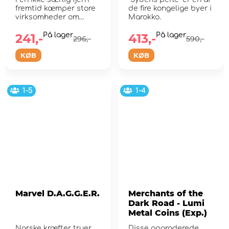
fremtid kæmper store
de fire kongelige byer i
virksomheder om
Marokko.
kontrollen over ru...
241,-
På lager
413,-
På lager
296,-
590,-
KØB
KØB
1-5
1-4
Marvel D.A.G.G.E.R.
Merchants of the
Dark Road - Lumi
Metal Coins (Exp.)
Narske kræfter truer
Disse opgraderede