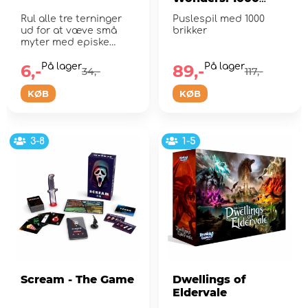
Brikker
Rul alle tre terninger
Puslespil med 1000
ud for at væve små
brikker
myter med episke
forhold
6,-
På lager
89,-
På lager
34,-
117,-
KØB
KØB
3-8
1-5
Scream - The Game
Dwellings of
Eldervale