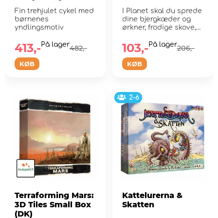
Fin trehjulet cykel med
I Planet skal du sprede
børnenes
dine bjergkæder og
yndlingsmotiv
ørkner, frodige skove,
oc...
413,-
På lager
103,-
På lager
482,-
206,-
KØB
KØB
2-6
Terraforming Mars:
Kattelurerna &
3D Tiles Small Box
Skatten
(DK)