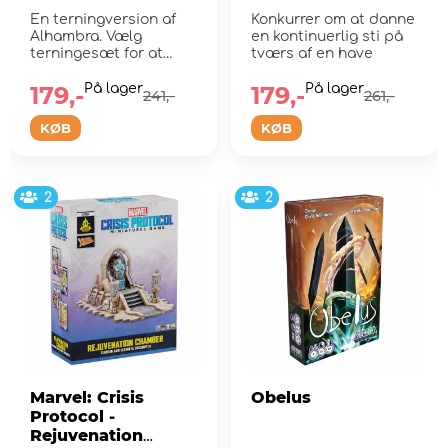
En terningversion af
Konkurrer om at danne
Alhambra. Vælg
en kontinuerlig sti på
terningesæt for at
tværs af en have
bygge mest muligt ud
af...
179,-
På lager
179,-
På lager
241,-
261,-
KØB
KØB
2
2
Marvel: Crisis
Obelus
Protocol -
Rejuvenation