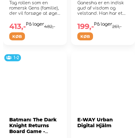
Tag rollen som en
Ganesha er en indisk
romersk Gens (familie),
gud af visdom og
der vil forsøge at øge
velstand. Han har et
sin prestige ...
venligt og ædelt hjerte
...
413,-
På lager
199,-
På lager
482,-
261,-
KØB
KØB
1-2
Batman: The Dark
E-WAY Urban
Knight Returns
Digital Hjälm
Board Game -
Deluxe Edition