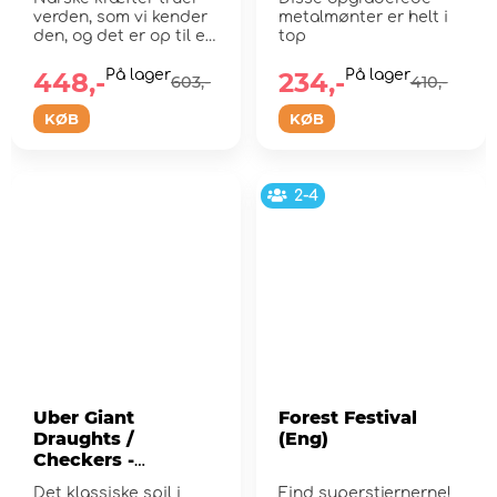
verden, som vi kender
metalmønter er helt i
den, og det er op til en
top
lille gruppe he...
448,-
På lager
234,-
På lager
603,-
410,-
KØB
KØB
2-4
Uber Giant
Forest Festival
Draughts /
(Eng)
Checkers -
spillebrikker 25 cm
Det klassiske spil i
Find superstjernerne!