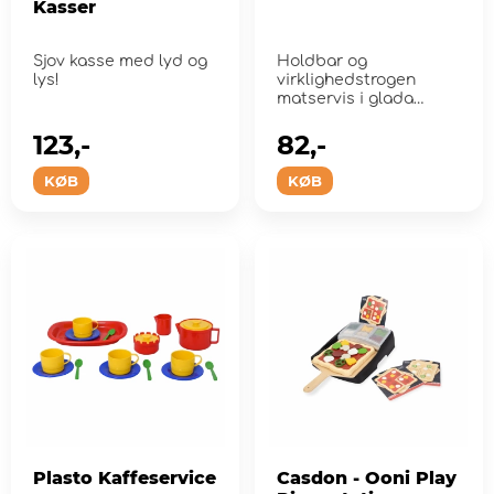
Kasser
Sjov kasse med lyd og
Holdbar og
lys!
virklighedstrogen
matservis i glada
farver.
123,-
82,-
KØB
KØB
Plasto Kaffeservice
Casdon - Ooni Play