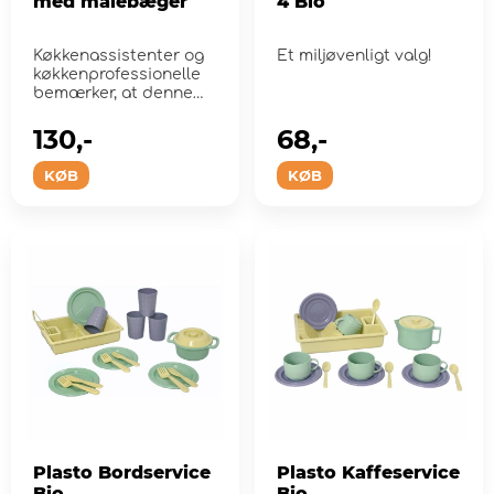
med målebæger
4 Bio
Køkkenassistenter og
Et miljøvenligt valg!
køkkenprofessionelle
bemærker, at denne
legetøj...
130,-
68,-
KØB
KØB
Plasto Bordservice
Plasto Kaffeservice
Bio
Bio