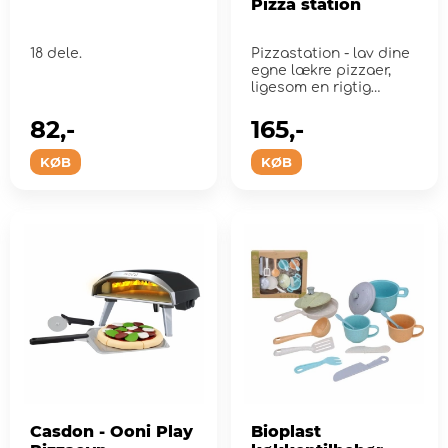
Pizza station
18 dele.
Pizzastation - lav dine
egne lækre pizzaer,
ligesom en rigtig
pizzabager!
82,-
165,-
KØB
KØB
Casdon - Ooni Play
Bioplast