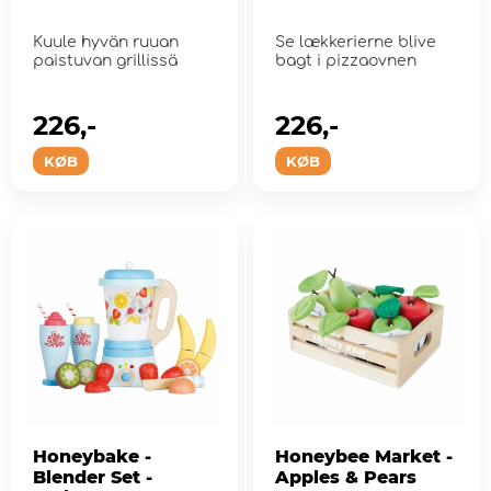
Kuule hyvän ruuan
Se lækkerierne blive
paistuvan grillissä
bagt i pizzaovnen
226,-
226,-
KØB
KØB
Honeybake -
Honeybee Market -
Blender Set -
Apples & Pears