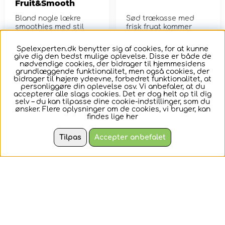
Fruit&Smooth
Bland nogle lækre
Sød trækasse med
smoothies med stil
frisk frugt kommer
med dette sjove,
komplet med flotte
interaktive sæt.
æbler og pære...
Spelexperten.dk benytter sig af cookies, for at kunne
303,-
137,-
give dig den bedst mulige oplevelse. Disse er både de
nødvendige cookies, der bidrager til hjemmesidens
grundlæggende funktionalitet, men også cookies, der
KØB
KØB
bidrager til højere ydeevne, forbedret funktionalitet, at
personliggøre din oplevelse osv. Vi anbefaler, at du
accepterer alle slags cookies. Det er dog helt op til dig
selv – du kan tilpasse dine cookie-indstillinger, som du
ønsker. Flere oplysninger om de cookies, vi bruger, kan
findes lige
her
Tilpas
Accepter anbefalet
Honeybee Market -
Honeybee Market -
Fruit Five a Day
Vegetables Five a