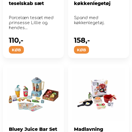
teselskab sæt
køkkenlegetøj
Porcelæn tesæt med
Spand med
prinsesse Lillie og
køkkenlegetøj.
hendes
enhjørningsveninde
Ellie.
110,-
158,-
KØB
KØB
Bluey Juice Bar Set
Madlavning