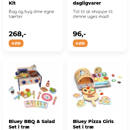
Kit
dagligvarer
Bag og byg dine egne
Tid til at shoppe til
tærter
denne uges mad!
268,-
96,-
KØB
KØB
Bluey BBQ & Salad
Bluey Pizza Girls
Set i træ
Set i træ