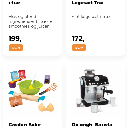
i træ
Legesæt Træ
Hak og blend
Fint kogesæt i træ.
ingredienser til lækre
smoothies og juicer
199,-
172,-
KØB
KØB
Casdon Bake
Delonghi Barista