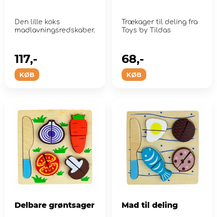
Den lille koks
Trækager til deling fra
madlavningsredskaber.
Toys by Tildas
117,-
68,-
KØB
KØB
Delbare grøntsager
Mad til deling