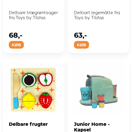
Delbare trægrøntsager
Delbart legemåtte fra
fra Toys by Tildas
Toys by Tildas
68,-
63,-
KØB
KØB
Delbare frugter
Junior Home -
Kapsel