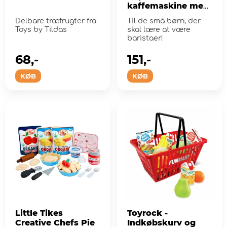
kaffemaskine med
lys og lyd
Delbare træfrugter fra
Til de små børn, der
Toys by Tildas
skal lære at være
baristaer!
68,-
151,-
KØB
KØB
Little Tikes
Toyrock -
Creative Chefs Pie
Indkøbskurv og