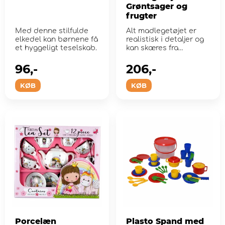
Grøntsager og
frugter
Med denne stilfulde
Alt madlegetøjet er
elkedel kan børnene få
realistisk i detaljer og
et hyggeligt teselskab.
kan skæres fra
hinanden i 2 eller...
96,-
206,-
KØB
KØB
Porcelæn
Plasto Spand med