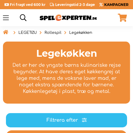
Fri fragt ved 600 kr
Leveringstid 2-3 dage
KAMPAGNER

LEGETØJ
Rollespil
Legekøkken
Legekøkken
Det er her de yngste børns kulinariske rejse
begynder. At have deres eget køkkengrej at
lege med, mens de voksne laver mad, er
noget ekstra spændende for børnene.
Køkkenlegetøj i plast, træ og metal.
Filtrera efter