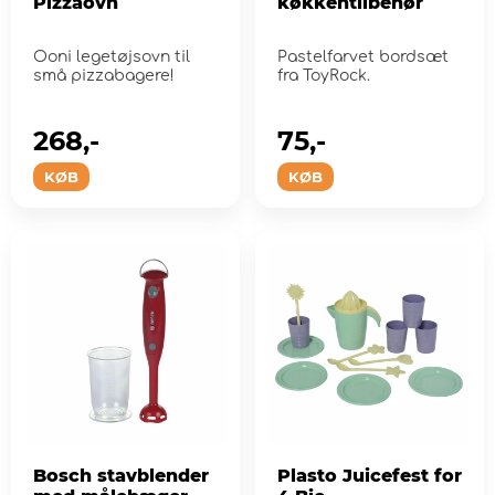
Pizzaovn
køkkentilbehør
Ooni legetøjsovn til
Pastelfarvet bordsæt
små pizzabagere!
fra ToyRock.
268,-
75,-
KØB
KØB
Bosch stavblender
Plasto Juicefest for