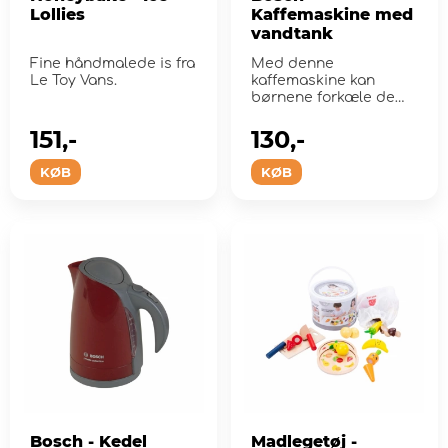
Lollies
Kaffemaskine med
vandtank
Fine håndmalede is fra
Med denne
Le Toy Vans.
kaffemaskine kan
børnene forkæle de
voksne med kaffe.
151,-
130,-
KØB
KØB
Bosch - Kedel
Madlegetøj -