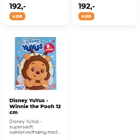
192,-
192,-
KØB
KØB
Disney YuYus -
Winnie the Pooh 12
cm
Disney YuYu's -
supersødt
samlervedhæng med
Winnie the Pooh!