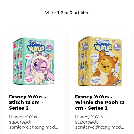
Viser
1-3
af
3
artikler
Disney YuYus -
Disney YuYus -
Stitch 12 cm -
Winnie the Pooh 12
Series 2
cm - Series 2
Disney YuYu's -
Disney YuYu's -
supersødt
supersødt
samlervedhæng med
samlervedhæng med
Stitch!
Peter Plys!