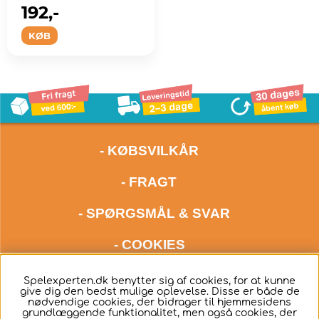
192,-
KØB
- KØBSVILKÅR
- FRAGT
- SPØRGSMÅL & SVAR
- COOKIES
kontakt os meget gerne via mail på adressen
Spelexperten.dk benytter sig af cookies, for at kunne
give dig den bedst mulige oplevelse. Disse er både de
hello@spelexperten.com
nødvendige cookies, der bidrager til hjemmesidens
grundlæggende funktionalitet, men også cookies, der