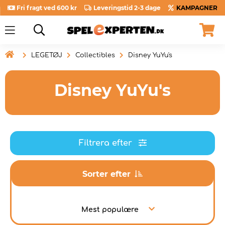
Fri fragt ved 600 kr
Leveringstid 2-3 dage
KAMPAGNER

LEGETØJ
Collectibles
Disney YuYu's
Disney YuYu's
Filtrera efter
Sorter efter
Mest populære