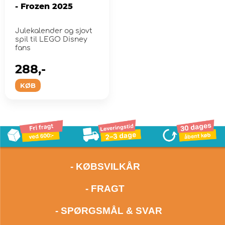
- Frozen 2025
Julekalender og sjovt
spil til LEGO Disney
fans
288,-
KØB
- KØBSVILKÅR
- FRAGT
- SPØRGSMÅL & SVAR