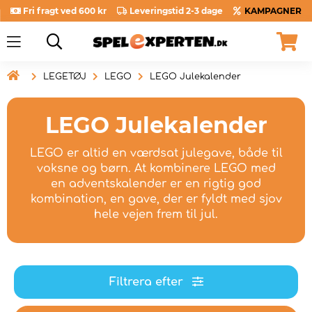
Fri fragt ved 600 kr
Leveringstid 2-3 dage
KAMPAGNER

LEGETØJ
LEGO
LEGO Julekalender
LEGO Julekalender
LEGO er altid en værdsat julegave, både til
voksne og børn. At kombinere LEGO med
en adventskalender er en rigtig god
kombination, en gave, der er fyldt med sjov
hele vejen frem til jul.
Filtrera efter