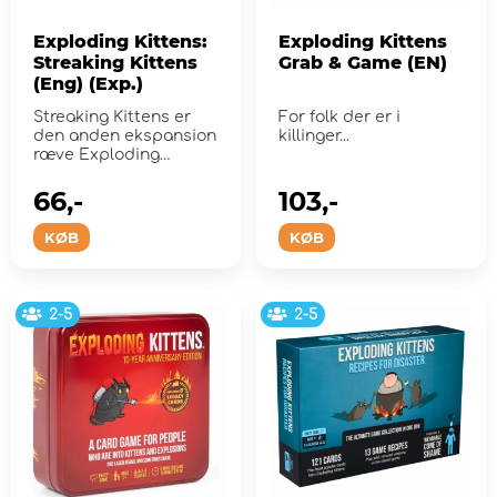
Exploding Kittens:
Exploding Kittens
Streaking Kittens
Grab & Game (EN)
(Eng) (Exp.)
Streaking Kittens er
For folk der er i
den anden ekspansion
killinger...
ræve Exploding
Kittens.
66,-
103,-
KØB
KØB
2-5
2-5