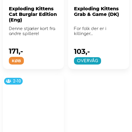
Exploding Kittens
Exploding Kittens
Cat Burglar Edition
Grab & Game (DK)
(Eng)
Denne stjæler kort fra
For folk der er i
andre spillere!
killinger...
171,-
103,-
KØB
OVERVÅG
2-10