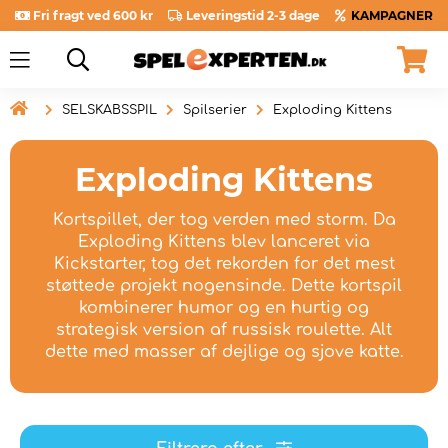
Fri fragt ved 600 kr
Leveringstid 2-3 dage
KAMPAGNER

SELSKABSSPIL
Spilserier
Exploding Kittens
Exploding Kittens
Kortspillet, der tog verden med storm. Da
Exploding Kittens blev lanceret via
Kickstarter, tog det rekorden for det mest
støttede projekt nogensinde. Dette kortspil
kombinerer humor og en hurtig og
strategisk version af russisk roulette. Alt
dette med masser af dejlige og sjove katte.