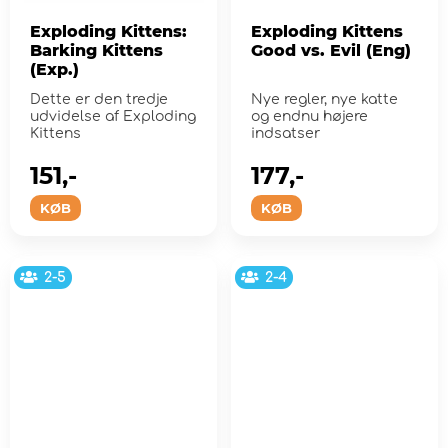
Exploding Kittens:
Exploding Kittens
Barking Kittens
Good vs. Evil (Eng)
(Exp.)
Dette er den tredje
Nye regler, nye katte
udvidelse af Exploding
og endnu højere
Kittens
indsatser
151,-
177,-
KØB
KØB
2-5
2-4