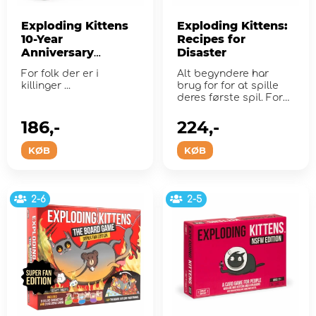
Exploding Kittens
Exploding Kittens:
10-Year
Recipes for
Anniversary
Disaster
Edition (EN)
For folk der er i
Alt begyndere har
killinger ...
brug for for at spille
deres første spil. For
erfarne spillere, a...
186,-
224,-
KØB
KØB
2-6
2-5