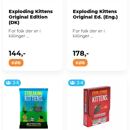
Exploding Kittens
Exploding Kittens
Original Edition
Original Ed. (Eng.)
(DK)
For folk der er i
For folk der er i
killinger ...
killinger ...
144,-
178,-
KØB
KØB
2-5
2-4