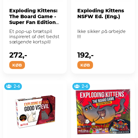
Exploding Kittens:
Exploding Kittens
The Board Game -
NSFW Ed. (Eng.)
Super Fan Edition
(EN)
Et pop-up brætspil
Ikke sikker på arbejde
inspireret af det bedst
!!!
sælgende kortspil!
272,-
192,-
KØB
KØB
2-6
2-6