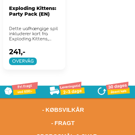
Exploding Kittens:
Party Pack (EN)
Dette uafhængige spil
inkluderer kort fra
Exploding Kittens,
Imploding Kittens og
E...
241,-
OVERVÅG
- KØBSVILKÅR
- FRAGT