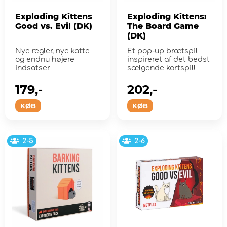
Exploding Kittens
Exploding Kittens:
Good vs. Evil (DK)
The Board Game
(DK)
Nye regler, nye katte
Et pop-up brætspil
og endnu højere
inspireret af det bedst
indsatser
sælgende kortspil!
179,-
202,-
KØB
KØB
2-5
2-6