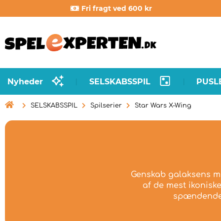
Fri fragt ved 600 kr
Nyheder
SELSKABSSPIL
PUSL
|
|

SELSKABSSPIL
Spilserier
Star Wars X-Wing
Genskab galaksens me
af de mest ikonis
spændende d