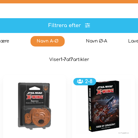
Filtrera efter
lære
Navn A-Ø
Navn Ø-A
Lave
Viser
1-7
af
7
artikler
2-8