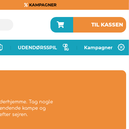
KAMPAGNER
TIL KASSEN
UDENDØRSSPIL
Kampagner
|
|
 derhjemme. Tag nogle
spændende kampe og
fter sejren.