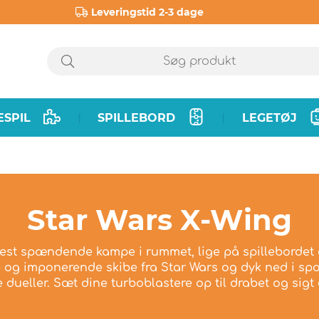
Leveringstid 2-3 dage
ESPIL
SPILLEBORD
LEGETØJ
|
|
Star Wars X-Wing
st spændende kampe i rummet, lige på spillebordet
ke og imponerende skibe fra Star Wars og dyk ned i 
ueller. Sæt dine turboblastere op til drabet og sigt e