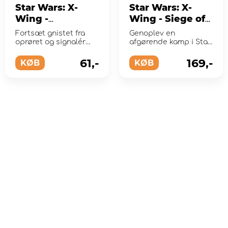
Star Wars: X-
Star Wars: X-
Wing -
Wing - Siege of
Resistance
Coruscant
Fortsæt gnistet fra
Genoplev en
Maneuver Dial
Scenario Pack
oprøret og signalér
afgørende kamp i Star
Upgrade Kit
din dedikation til at
(Exp.)
Wars-sagaen!
beskytte fr...
61,-
169,-
(Exp.)
KØB
KØB