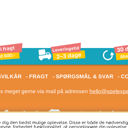
SVILKÅR
- FRAGT
- SPØRGSMÅL & SVAR
- C
os meget gerne via mail på adressen
hello@spelexp
ive dig den bedst mulige oplevelse. Disse er både de nødvend
eevne, forbedret funktionalitet, at personliggøre din oplevelse o