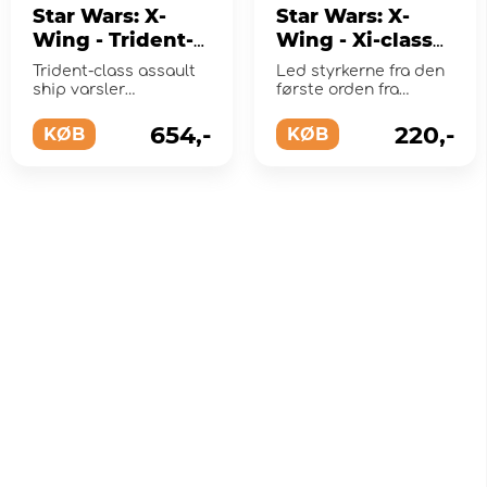
Star Wars: X-
Star Wars: X-
Wing - Trident-
Wing - Xi-class
Class Assault
Light Shuttle
Trident-class assault
Led styrkerne fra den
Ship (Exp.)
(Exp.)
ship varsler
første orden fra
ankomsten af
cockpittet på en Xi-
fjendtlige styrker, der
klasse Light Shuttle.
654,-
220,-
KØB
KØB
kommer uhyggelig...