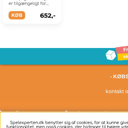
er tilgængeligt for
mange kriminelle
operationer, kart...
652,-
KØB
- KØB
kontakt 
Spelexperten.dk benytter sig af cookies, for at kunne g
funktionalitet, men også cookies, der bidrager til højere yd