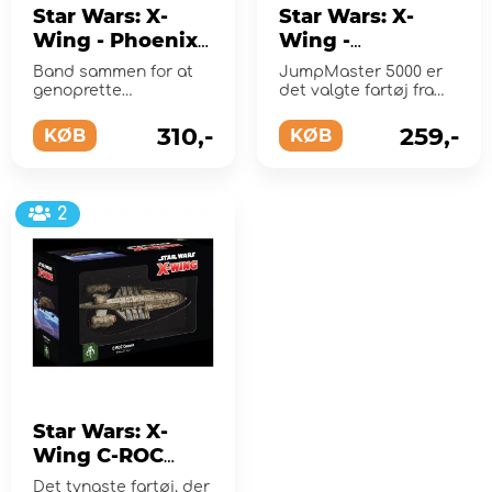
Star Wars: X-
Star Wars: X-
Wing - Phoenix
Wing -
Cell Squadron
Punishing One
Band sammen for at
JumpMaster 5000 er
Pack (Exp.)
(Exp.)
genoprette
det valgte fartøj fra
republikken!
Dengar, en hævnende
hæderjæ...
310,-
259,-
KØB
KØB
2
Star Wars: X-
Wing C-ROC
Cruiser (Exp.)
Det tyngste fartøj, der