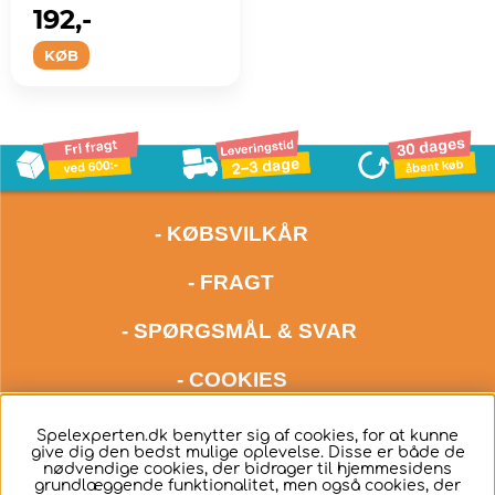
192,-
KØB
- KØBSVILKÅR
- FRAGT
- SPØRGSMÅL & SVAR
- COOKIES
kontakt os meget gerne via mail på adressen
Spelexperten.dk benytter sig af cookies, for at kunne
give dig den bedst mulige oplevelse. Disse er både de
hello@spelexperten.com
nødvendige cookies, der bidrager til hjemmesidens
grundlæggende funktionalitet, men også cookies, der