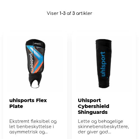
Viser
1-3
af
3
artikler
uhlsports Flex
Uhlsport
Plate
Cybershield
Shinguards
Ekstremt fleksibel og
Lette og behagelige
let benbeskyttelse i
skinnebensbeskyttere,
asymmetrisk og
der giver god
anatomisk form
beskyttelse under