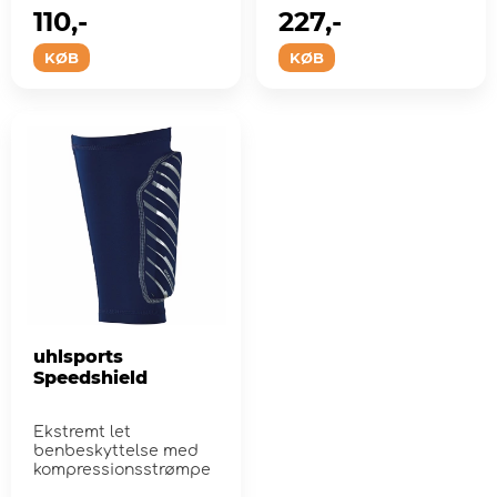
træning o...
110,-
227,-
KØB
KØB
uhlsports
Speedshield
Ekstremt let
benbeskyttelse med
kompressionsstrømpe