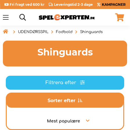
Fri fragt ved 600 kr
Leveringstid 2-3 dage
KAMPAGNER

UDENDØRSSPIL
Fodbold
Shinguards
Shinguards
Filtrera efter
Sorter efter
Mest populære