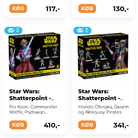
Shatterpoint med
Shatterpoint med
disse måleværktøjer
denne terningpakke
117,-
130,-
KØB
KØB
2
2
Star Wars:
Star Wars:
Shatterpoint -
Shatterpoint -
Lead by
That's Good
Plo Koon, Commander
Hondo Ohnaka, Gwarm
Example Squad
Business Squad
Wolffe, Padawan
og Weequay Pirates
Pack (Exp.)
Ahsoka og 104th
Pack (Exp.)
Troopers
410,-
341,-
KØB
KØB