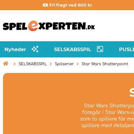
Fri fragt ved 600 kr
Nyheder
SELSKABSSPIL
PUSL
|
|

SELSKABSSPIL
Spilserier
Star Wars Shatterpoint
Star Wars Shatterpoin
foregår i Star Wars-u
som to spillere får m
spillere med detalje