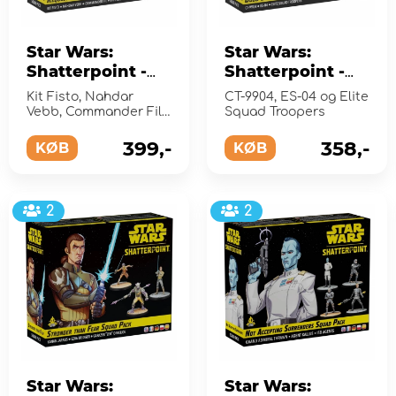
Star Wars:
Star Wars:
Shatterpoint -
Shatterpoint -
Requesting Your
Good Soldiers
Kit Fisto, Nahdar
CT-9904, ES-04 og Elite
Surrender Squad
Follow Orders
Vebb, Commander Fil,
Squad Troopers
Pack (Exp.)
Fil's Clones
Squad Pack
399,-
358,-
KØB
(Exp.)
KØB
2
2
Star Wars:
Star Wars: