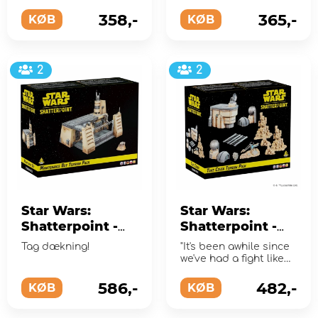
Squad Pack
(Exp.)
358,-
365,-
(Exp.)
KØB
KØB
2
2
Star Wars:
Star Wars:
Shatterpoint -
Shatterpoint -
Maintenance
Take Cover
Tag dækning!
"It's been awhile since
Bay Terrain Pack
Terrain Pack
we've had a fight like
(Exp.)
(Exp.)
this. Are you ready?"
586,-
482,-
KØB
KØB