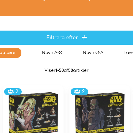
Filtrera efter
pulære
Navn A-Ø
Navn Ø-A
Lave
Viser
1-50
af
50
artikler
2
2