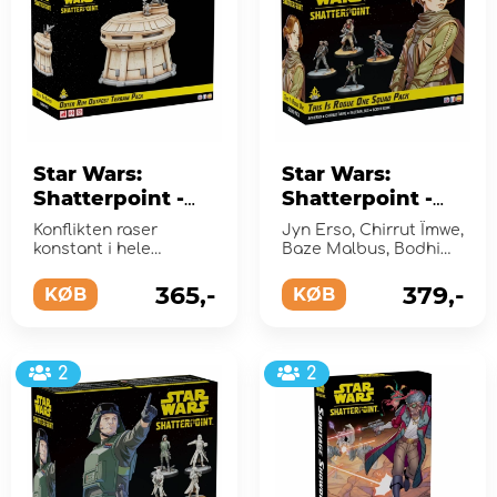
Star Wars:
Star Wars:
Shatterpoint -
Shatterpoint -
Outer Rim
This is Rogue
Konflikten raser
Jyn Erso, Chirrut Îmwe,
Outpost Terrain
One Squad Pack
konstant i hele
Baze Malbus, Bodhi
Pack (Exp.)
galaksen!
(Exp.)
Rook
365,-
379,-
KØB
KØB
2
2