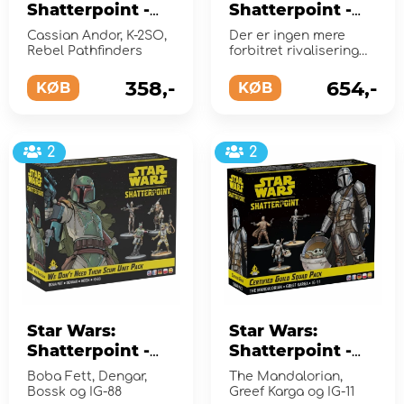
Shatterpoint -
Shatterpoint -
All the Way
You Cannot Run
Cassian Andor, K-2SO,
Der er ingen mere
Squad Squad
Duel Pack (Exp.)
Rebel Pathfinders
forbitret rivalisering
Pack (Exp.)
end den mellem Jedi
Master Obi-Wan
358,-
654,-
KØB
KØB
Kenobi og Da...
2
2
Star Wars:
Star Wars:
Shatterpoint -
Shatterpoint -
We Don’t Need
Certified Guild
Boba Fett, Dengar,
The Mandalorian,
Their Scum
Squad Pack
Bossk og IG-88
Greef Karga og IG-11