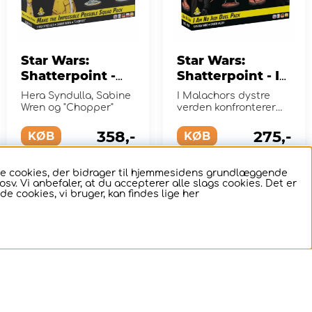
Star Wars:
Star Wars:
Shatterpoint -
Shatterpoint - I
Make the
Am No Jedi Duel
Hera Syndulla, Sabine
I Malachors dystre
Impossible
Pack (Exp.)
Wren og "Chopper"
verden konfronterer
Possible Squad
Ahsoka Darth Vader
midt i ruinerne af et
358,-
275,-
Pack (Exp.)
KØB
KØB
Sith-tem...
ige cookies, der bidrager til hjemmesidens grundlæggende
sv. Vi anbefaler, at du accepterer alle slags cookies. Det er
2
2
de cookies, vi bruger, kan findes lige
her