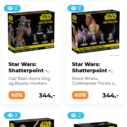
2
2
Star Wars:
Star Wars:
Shatterpoint -
Shatterpoint -
Fistful of Credits
This Party's Over
Cad Bain, Aurra Sing
Mace Windu,
Squad Pack
Squad Pack
og Bounty Hunters
Commander Ponds og
(Exp.)
(Exp.)
ARF Troopers
344,-
344,-
KØB
KØB
2
2