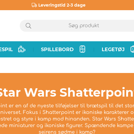
Leveringstid 2-3 dage
ESPIL
SPILLEBORD
LEGETØJ
|
|
Star Wars Shatterpoin
t er en af ​​de nyeste tilføjelser til brætspil til det sto
niverset. Fokus i Shatterpoint er ikoniske karakterer 
estret og styre i kamp mod hinanden. Star Wars Shatterp
rede miniaturer og ikoniske figurer. Spændende kampe
sejrens sødme i kamp?