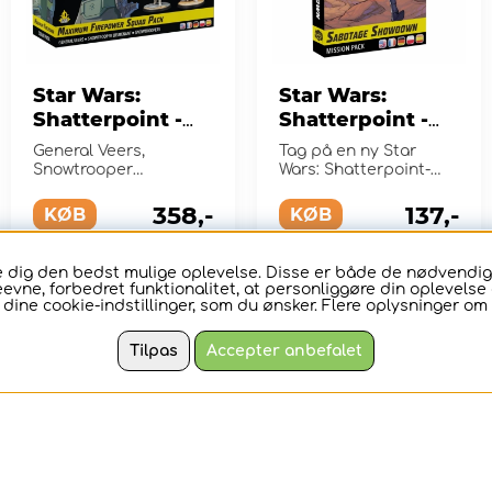
Star Wars:
Star Wars:
Shatterpoint -
Shatterpoint -
Maximum
Sabotage
General Veers,
Tag på en ny Star
Firepower
Showdown
Snowtrooper
Wars: Shatterpoint-
Squad Pack
Lieutenant og
Mission Pack
mission!
Snowtroopers
358,-
137,-
(Exp.)
KØB
(Exp.)
KØB
ive dig den bedst mulige oplevelse. Disse er både de nødvend
eevne, forbedret funktionalitet, at personliggøre din oplevelse o
2
2
e dine cookie-indstillinger, som du ønsker. Flere oplysninger om 
Tilpas
Accepter anbefalet