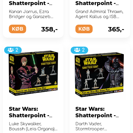
Shatterpoint -
Shatterpoint -
Stronger Than
Not Accepting
Kanan Jarrus, Ezra
Grand Admiral Thrawn,
Fear Squad Pack
Surrenders
Bridger og Garazeb
Agent Kallus og ISB
(Exp.)
“Zeb” Orrelios
Squad Pack
Agents
358,-
365,-
KØB
(Exp.)
KØB
2
2
Star Wars:
Star Wars:
Shatterpoint -
Shatterpoint -
Fearless and
Fear and Dead
Luke Skywalker,
Darth Vader,
Inventive Squad
Men Squad Pack
Boussh (Leia Organa)
Stormtrooper