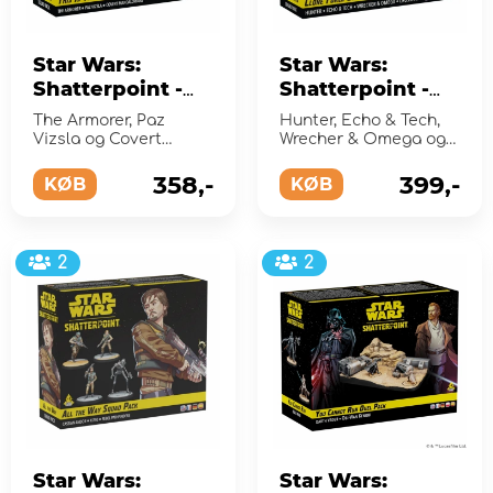
Star Wars:
Star Wars:
Shatterpoint -
Shatterpoint -
This Is The Way
Clone Force 99
The Armorer, Paz
Hunter, Echo & Tech,
Squad Pack
Squad Pack
Vizsla og Covert
Wrecher & Omega og
(Exp.)
Mandalorians
(Exp.)
Crosshair
358,-
399,-
KØB
KØB
2
2
Star Wars:
Star Wars: