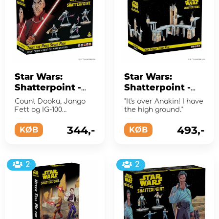
Star Wars:
Star Wars:
Shatterpoint -
Shatterpoint -
Twice the Pride
High Ground
Count Dooku, Jango
"It's over Anakin! I have
Squad Pack
Terrain Pack
Fett og IG-100
the high ground."
(Exp.)
MagnaGuard
(Exp.)
344,-
493,-
KØB
KØB
2
2