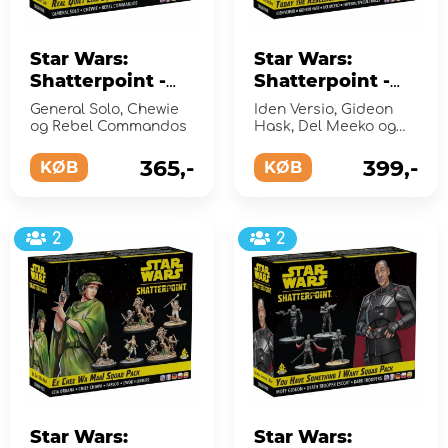
Star Wars:
Star Wars:
Shatterpoint -
Shatterpoint -
Real Quiet Like
Today the
General Solo, Chewie
Iden Versio, Gideon
Squad Pack
Rebellion Dies
og Rebel Commandos
Hask, Del Meeko og
(Exp.)
Squad Pack
Imperial Special
Forces
365,-
399,-
KØB
(Exp.)
KØB
2
2
Star Wars:
Star Wars: