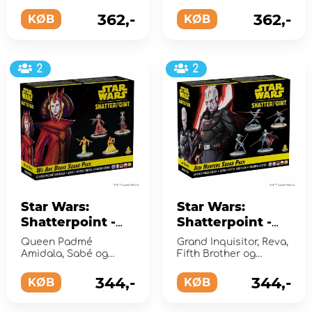
Pack (Exp.)
Lando og R2-D2
(Exp.)
Seargent og
Stormtroopers
362,-
362,-
KØB
KØB
2
2
Star Wars:
Star Wars:
Shatterpoint -
Shatterpoint -
We Are Brave
Jedi Hunters
Queen Padmé
Grand Inquisitor, Reva,
Squad Pack
Squad Pack
Amidala, Sabé og
Fifth Brother og
(Exp.)
Naboo Royal
(Exp.)
Fourth Sister
Handmaidens
344,-
344,-
KØB
KØB