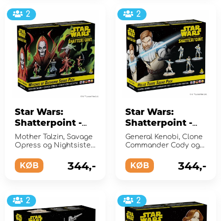
2
2
Star Wars:
Star Wars:
Shatterpoint -
Shatterpoint -
Witches of
Hello There
Mother Talzin, Savage
General Kenobi, Clone
Dathomir Squad
Squad Pack
Opress og Nightsister
Commander Cody og
Pack (Exp.)
Acolytes
(Exp.)
Phase II Clone
Troopers
344,-
344,-
KØB
KØB
2
2