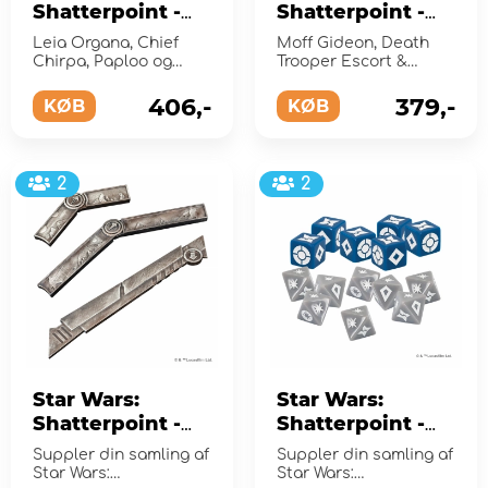
Shatterpoint -
Shatterpoint -
Ee Chee Wa Maa!
You Have
Leia Organa, Chief
Moff Gideon, Death
Squad Pack
Something I
Chirpa, Paploo og
Trooper Escort &
(Exp.)
Ewok Hunters
Want Squad
Omega og Dark
Troopers
406,-
379,-
KØB
Pack (Exp.)
KØB
2
2
Star Wars:
Star Wars:
Shatterpoint -
Shatterpoint -
Measuring Tools
Dice Pack (Exp.)
Suppler din samling af
Suppler din samling af
(Exp.)
Star Wars:
Star Wars: