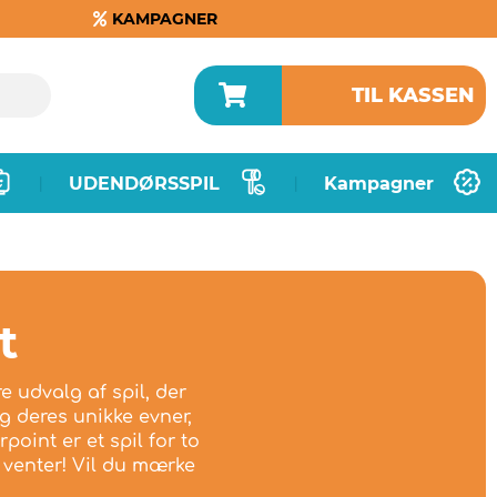
KAMPAGNER
TIL KASSEN
UDENDØRSSPIL
Kampagner
|
|
t
re udvalg af spil, der
og deres unikke evner,
oint er et spil for to
 venter! Vil du mærke