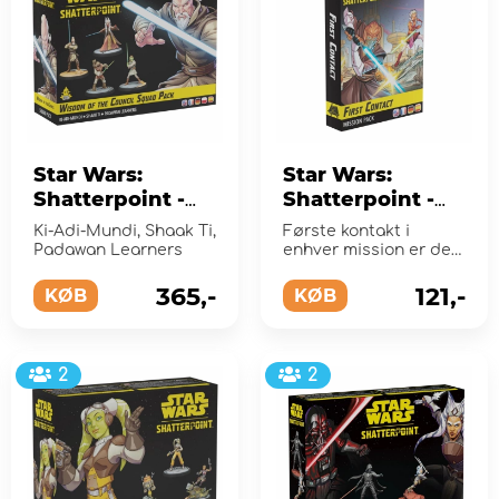
Star Wars:
Star Wars:
Shatterpoint -
Shatterpoint -
Wisdom of the
First Contact
Ki-Adi-Mundi, Shaak Ti,
Første kontakt i
Council Squad
Mission Pack
Padawan Learners
enhver mission er den
Pack (Exp.)
(Exp.)
mest afgørende, og at
have det rigtige ...
365,-
121,-
KØB
KØB
2
2