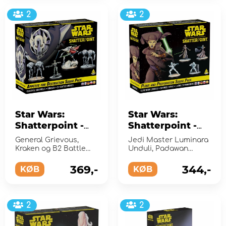
2
2
Star Wars:
Star Wars:
Shatterpoint -
Shatterpoint -
Appetite for
Plans and
General Grievous,
Jedi Master Luminara
Destruction
Preparation
Kraken og B2 Battle
Unduli, Padawan
Squad Pack
Droids
Squad Pack
Barriss Offee, og
Republic Clone
369,-
344,-
(Exp.)
KØB
(Exp.)
KØB
Commandos
2
2