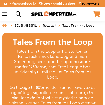
Fri fragt ved 600 kr
Leveringstid 2-3 dage
KAMPAGNER

SELSKABSSPIL
Rollespil
Tales From the Loop
Tales From the Loop
Tales from the Loop er fra starten en
fantastisk smuk kunstbog af Simon
Stålenhag, hvor robotter og dinosaurer
møder 1980'erne, som Free League har
udviklet sig til rollespillet Tales from the
Loop.
Gå tilbage til 80'erne, der kunne have været,
og påtage sig rollerne som skolebørn, der
skal løse de fantastiske mysterier, som de
voksne ikke ser. Tales from the Loop eventyr