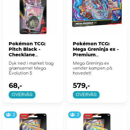
Pokémon TCG:
Pokémon TCG:
Pitch Black -
Mega Greninja ex -
Checklane
Premium
Slowpoke
Collection
Dyk ned i mørket bag
Mega Greninja ex
grænserne! Mega
vender kampen på
Evolution 5
hovedet!
68,-
579,-
OVERVÅG
OVERVÅG
2
2