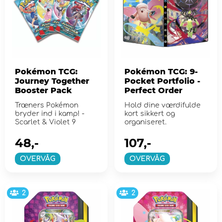
Pokémon TCG:
Pokémon TCG: 9-
Journey Together
Pocket Portfolio -
Booster Pack
Perfect Order
Træners Pokémon
Hold dine værdifulde
bryder ind i kamp! -
kort sikkert og
Scarlet & Violet 9
organiseret.
48,-
107,-
OVERVÅG
OVERVÅG
2
2