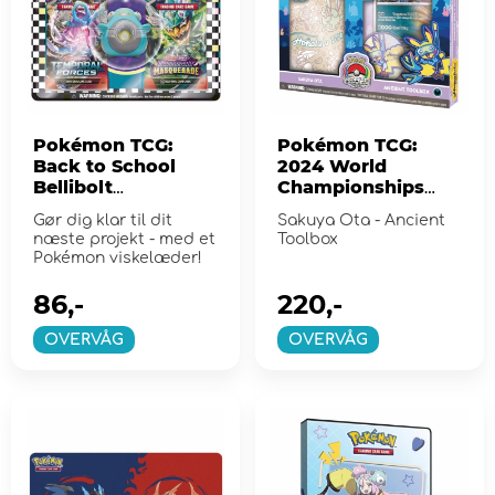
Pokémon TCG:
Pokémon TCG:
Back to School
2024 World
Bellibolt
Championships
Viskelæder
Deck - Roaring
Gør dig klar til dit
Sakuya Ota - Ancient
Moon
næste projekt - med et
Toolbox
Pokémon viskelæder!
86,-
220,-
OVERVÅG
OVERVÅG