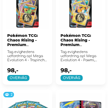
Pokémon TCG:
Pokémon TCG:
Chaos Rising -
Chaos Rising -
Premium
Premium
Checklane Flygon
Checklane Pawmot
Tag evighedens
Tag evighedens
udfordring op! Mega
udfordring op! Mega
Evolution 4 - Trapinch,
Evolution 4 - Pawmi,
Vibrava, Flygon
Pawmo, Pawmot
98,-
98,-
OVERVÅG
OVERVÅG
2