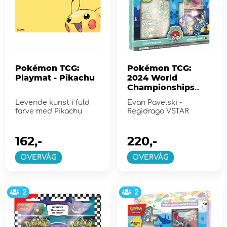
Pokémon TCG:
Pokémon TCG:
Playmat - Pikachu
2024 World
Championships
Deck - Regidrago
Levende kunst i fuld
Evan Pavelski -
VSTAR
farve med Pikachu
Regidrago VSTAR
162,-
220,-
OVERVÅG
OVERVÅG
2
2