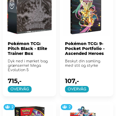
Pokémon TCG:
Pokémon TCG: 9-
Pitch Black - Elite
Pocket Portfolio -
Trainer Box
Ascended Heroes
Dyk ned i mørket bag
Beskyt din samling
grænserne! Mega
med stil og styrke
Evolution 5
715,-
107,-
OVERVÅG
OVERVÅG
2
2