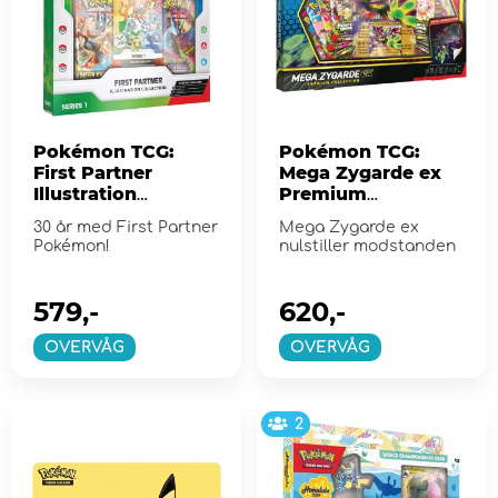
Pokémon TCG:
Pokémon TCG:
First Partner
Mega Zygarde ex
Illustration
Premium
Collection - Series 1
Collection
30 år med First Partner
Mega Zygarde ex
Pokémon!
nulstiller modstanden
579,-
620,-
OVERVÅG
OVERVÅG
2