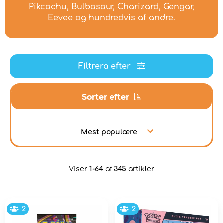
Pikcachu, Bulbasaur, Charizard, Gengar,
Eevee og hundredvis af andre.
Filtrera efter
Sorter efter
Mest populære
Viser
1-64
af
345
artikler
2
2