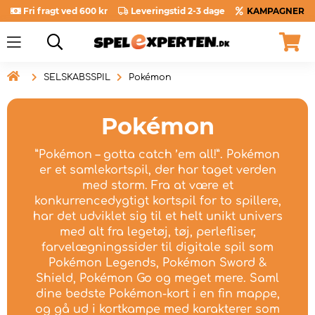
Fri fragt ved 600 kr
Leveringstid 2-3 dage
KAMPAGNER

SELSKABSSPIL
Pokémon
Pokémon
”Pokémon – gotta catch ’em all!”. Pokémon
er et samlekortspil, der har taget verden
med storm. Fra at være et
konkurrencedygtigt kortspil for to spillere,
har det udviklet sig til et helt unikt univers
med alt fra legetøj, tøj, perlefliser,
farvelægningssider til digitale spil som
Pokémon Legends, Pokémon Sword &
Shield, Pokémon Go og meget mere. Saml
dine bedste Pokémon-kort i en fin mappe,
og gå ud i kortkampe med karakterer som