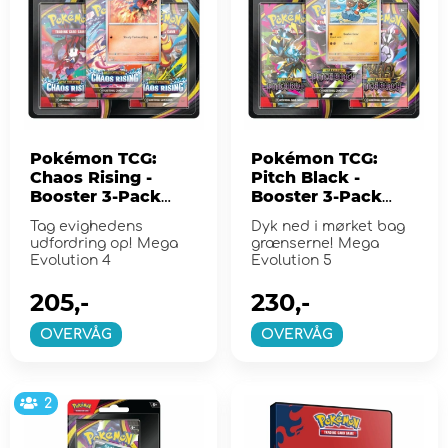
Pokémon TCG:
Pokémon TCG:
Chaos Rising -
Pitch Black -
Booster 3-Pack
Booster 3-Pack
Charmeleon
Binacle
Tag evighedens
Dyk ned i mørket bag
udfordring op! Mega
grænserne! Mega
Evolution 4
Evolution 5
205,-
230,-
OVERVÅG
OVERVÅG
2