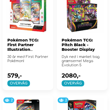
Pokémon TCG:
Pokémon TCG:
First Partner
Pitch Black -
Illustration
Booster Display
Collection - Series
30 år med First Partner
Dyk ned i mørket bag
2
Pokémon!
grænserne! Mega
Evolution 5
579,-
2080,-
OVERVÅG
OVERVÅG
2
2