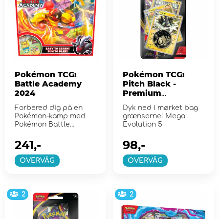
Pokémon TCG:
Pokémon TCG:
Battle Academy
Pitch Black -
2024
Premium
Checklane Luxray
Forbered dig på en
Dyk ned i mørket bag
Pokémon-kamp med
grænserne! Mega
Pokémon Battle
Evolution 5
Academy, der er klar
t...
241,-
98,-
OVERVÅG
OVERVÅG
2
2