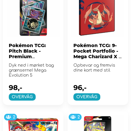
Pokémon TCG:
Pokémon TCG: 9-
Pitch Black -
Pocket Portfolio -
Premium
Mega Charizard X &
Checklane Gengar
Mega Charizard Y
Dyk ned i mørket bag
Opbevar og fremvis
grænserne! Mega
dine kort med stil
Evolution 5
98,-
96,-
OVERVÅG
OVERVÅG
2
2