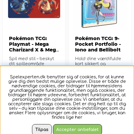
Pokémon TCG:
Pokémon TCG: 9-
Playmat - Mega
Pocket Portfolio -
Charizard X & Mega
Iono and Bellibolt
Charizard Y
Spil med stil – beskyt
Hold dine værdifulde
dit spilleområde
kort sikkert og
organiseret.
Spelexperten.dk benytter sig af cookies, for at kunne
162,-
103,-
give dig den bedst mulige oplevelse. Disse er både de
nødvendige cookies, der bidrager til hjemmesidens
grundlæggende funktionalitet, men også cookies, der
KØB
KØB
bidrager til højere ydeevne, forbedret funktionalitet, at
personliggøre din oplevelse osv. Vi anbefaler, at du
accepterer alle slags cookies. Det er dog helt op til dig
selv – du kan tilpasse dine cookie-indstillinger, som du
ønsker. Flere oplysninger om de cookies, vi bruger, kan
findes lige
her
Tilpas
Accepter anbefalet