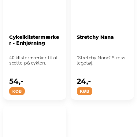
Cykelklistermærke
Stretchy Nana
r - Enhjørning
40 klistermærker til at
"Stretchy Nana" Stress
sætte på cyklen.
legetøj.
54,-
24,-
KØB
KØB