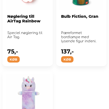
Nøglering till
Bulb Fiction, Gran
AirTag Rainbow
Speciel nøglering til
Pæreformet
Air Tag
bordlampe med
lysende figur indeni.
75,-
137,-
KØB
KØB