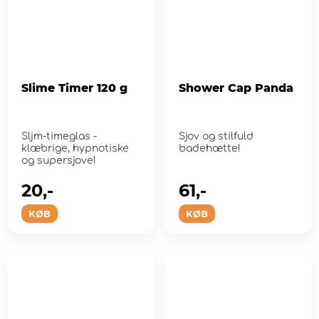
Slime Timer 120 g
Shower Cap Panda
Sljm-timeglas -
Sjov og stilfuld
klæbrige, hypnotiske
badehætte!
og supersjove!
20,-
61,-
KØB
KØB