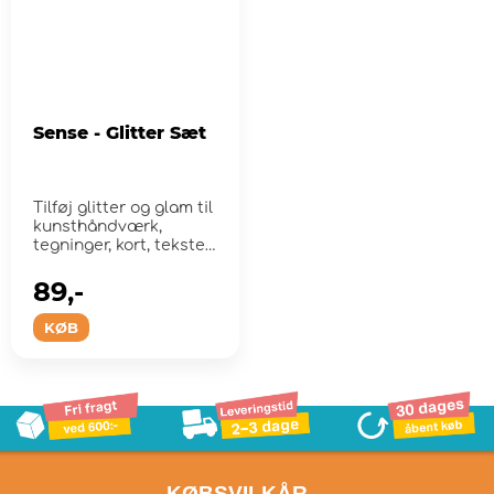
Sense - Glitter Sæt
Tilføj glitter og glam til
kunsthåndværk,
tegninger, kort, tekster,
pap o...
89,-
KØB
- KØBSVILKÅR