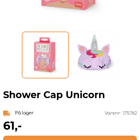
Shower Cap Unicorn
På lager
Varenr:
175762
61
,-