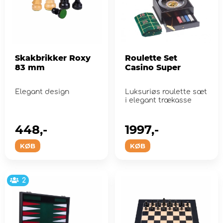
Skakbrikker Roxy
Roulette Set
83 mm
Casino Super
Elegant design
Luksuriøs roulette sæt
i elegant trækasse
448,-
1997,-
KØB
KØB
2