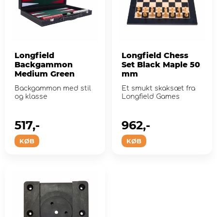
Longfield
Longfield Chess
Backgammon
Set Black Maple 50
Medium Green
mm
Backgammon med stil
Et smukt skaksæt fra
og klasse
Longfield Games
517,-
962,-
KØB
KØB