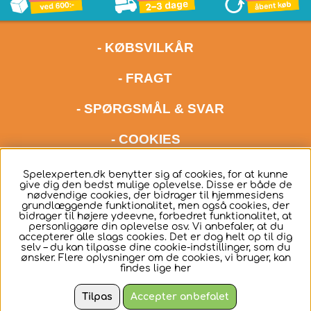
- KØBSVILKÅR
- FRAGT
- SPØRGSMÅL & SVAR
- COOKIES
kontakt os meget gerne via mail på adressen
Spelexperten.dk benytter sig af cookies, for at kunne
give dig den bedst mulige oplevelse. Disse er både de
hello@spelexperten.com
nødvendige cookies, der bidrager til hjemmesidens
grundlæggende funktionalitet, men også cookies, der
bidrager til højere ydeevne, forbedret funktionalitet, at
personliggøre din oplevelse osv. Vi anbefaler, at du
accepterer alle slags cookies. Det er dog helt op til dig
selv – du kan tilpasse dine cookie-indstillinger, som du
ønsker. Flere oplysninger om de cookies, vi bruger, kan
Dansk
findes lige
her
Tilpas
Accepter anbefalet