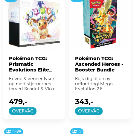
Pokémon TCG:
Pokémon TCG:
Prismatic
Ascended Heroes -
Evolutions Elite
Booster Bundle
Trainer Box
Eevee & venner lyser
Rejs dig til en ny
op med stjernernes
udfordring! Mega
farver! Scarlet & Violet
Evolution 2.5
8.5
479,-
343,-
OVERVÅG
OVERVÅG
1-99
2