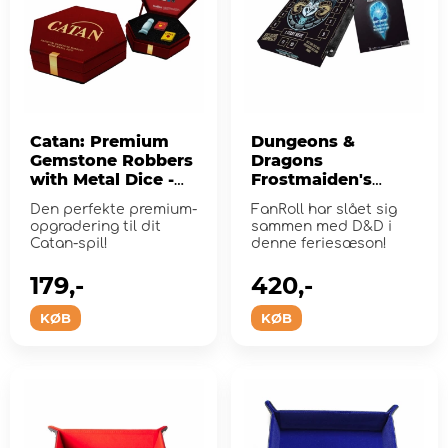
Catan: Premium
Dungeons &
Gemstone Robbers
Dragons
with Metal Dice -
Frostmaiden's
Opalite
Aurora Advent
Den perfekte premium-
FanRoll har slået sig
Calendar 2025
opgradering til dit
sammen med D&D i
Catan-spil!
denne feriesæson!
179,-
420,-
KØB
KØB