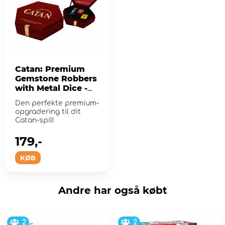
Catan: Premium
Gemstone Robbers
with Metal Dice -
Hematite
Den perfekte premium-
opgradering til dit
Catan-spil!
179,-
KØB
Andre har også købt
2
2