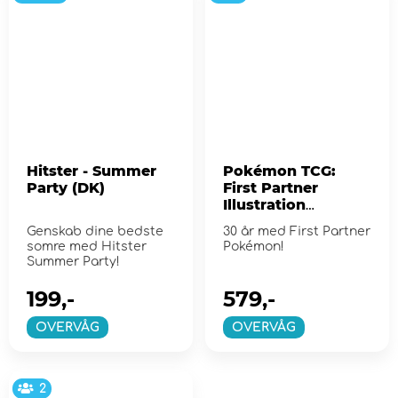
Hitster - Summer
Pokémon TCG:
Party (DK)
First Partner
Illustration
Collection - Series
Genskab dine bedste
30 år med First Partner
2
somre med Hitster
Pokémon!
Summer Party!
199,-
579,-
OVERVÅG
OVERVÅG
2