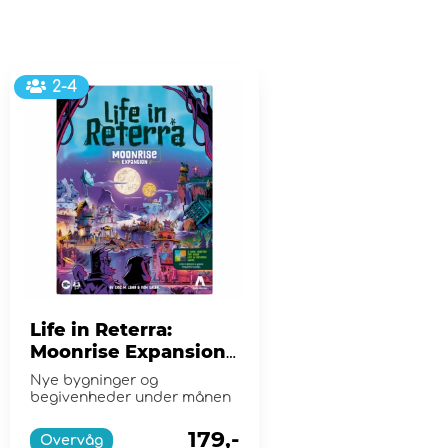
2-4
Life in Reterra:
Moonrise Expansion
(Exp.)
Nye bygninger og
begivenheder under månen
179,-
Overvåg