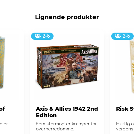
Lignende produkter
2-5
2-5
of
Axis & Allies 1942 2nd
Risk S
Edition
e er
Fem stormagter kæmper for
Hurtig 
overherredømme:
verden