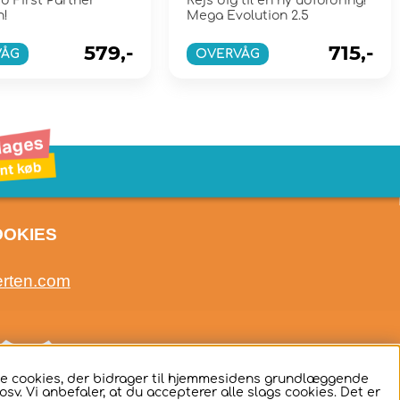
d First Partner
Rejs dig til en ny udfordring!
n!
Mega Evolution 2.5
579,-
715,-
VÅG
OVERVÅG
OOKIES
erten.com
ige cookies, der bidrager til hjemmesidens grundlæggende
sv. Vi anbefaler, at du accepterer alle slags cookies. Det er