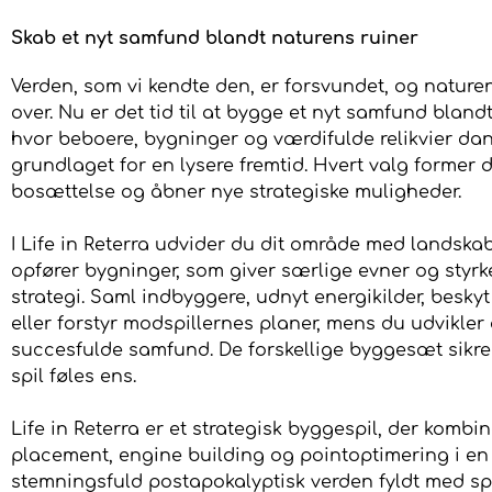
Skab et nyt samfund blandt naturens ruiner
Verden, som vi kendte den, er forsvundet, og nature
over. Nu er det tid til at bygge et nyt samfund bland
hvor beboere, bygninger og værdifulde relikvier da
grundlaget for en lysere fremtid. Hvert valg former
bosættelse og åbner nye strategiske muligheder.
I Life in Reterra udvider du dit område med landska
opfører bygninger, som giver særlige evner og styrk
strategi. Saml indbyggere, udnyt energikilder, beskyt 
eller forstyr modspillernes planer, mens du udvikler
succesfulde samfund. De forskellige byggesæt sikrer
spil føles ens.
Life in Reterra er et strategisk byggespil, der kombine
placement, engine building og pointoptimering i en
stemningsfuld postapokalyptisk verden fyldt med 