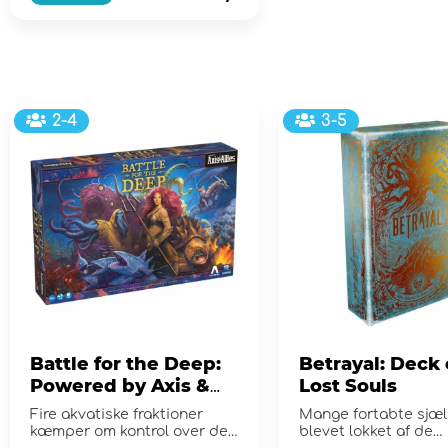
2-4
3-5
Battle for the Deep:
Betrayal: Deck 
Powered by Axis &
Lost Souls
Allies
Fire akvatiske fraktioner
Mange fortabte sjæl
kæmper om kontrol over de
blevet lokket af de