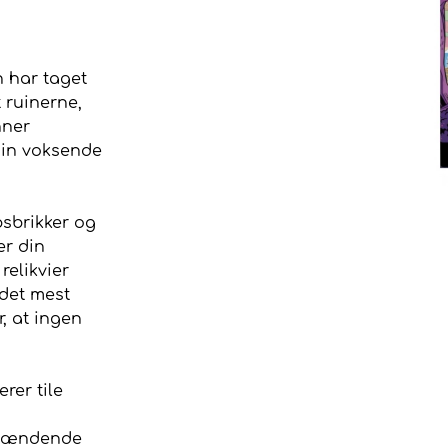
n har taget
t ruinerne,
nner
 din voksende
bsbrikker og
er din
relikvier
 det mest
, at ingen
rer tile
spændende