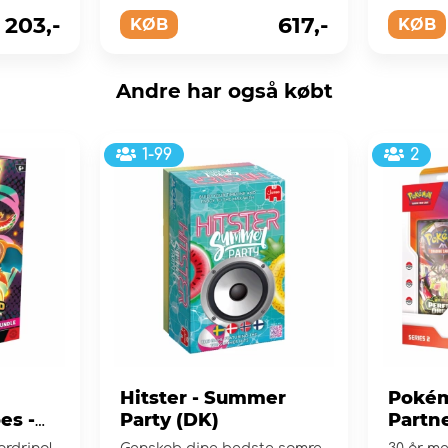
er gemt
203,-
617,-
KØB
KØB
Andre har også købt
1-99
2
Hitster - Summer
Pokém
es -
Party (DK)
Partne
e
Collec