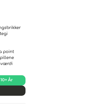
ngsbrikker
tegi
a point
pillene
sværdi
10+ År