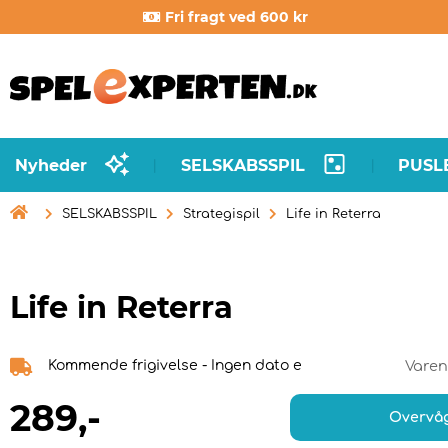
Fri fragt ved 600 kr
Nyheder
SELSKABSSPIL
PUSL
|
|

SELSKABSSPIL
Strategispil
Life in Reterra
Life in Reterra
Kommende frigivelse - Ingen dato e
Varen
289
,-
Overvå