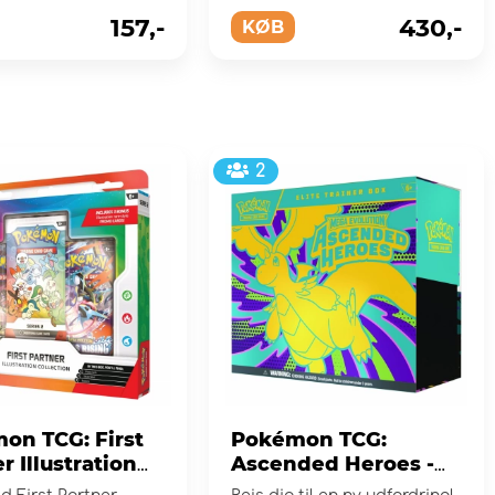
157,-
430,-
KØB
2
on TCG: First
Pokémon TCG:
r Illustration
Ascended Heroes -
tion - Series 2
Elite Trainer Box