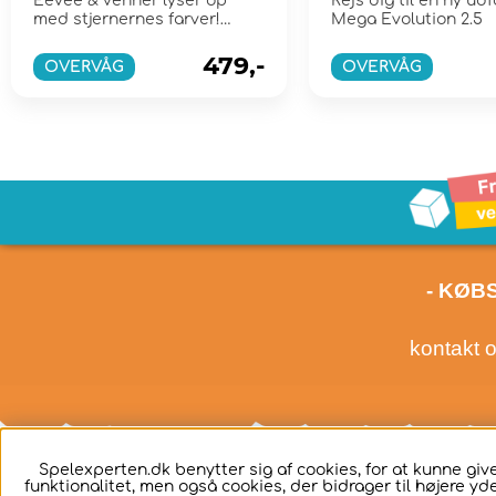
Eevee & venner lyser op
Rejs dig til en ny udf
med stjernernes farver!
Mega Evolution 2.5
Scarlet & Violet 8.5
479,-
OVERVÅG
OVERVÅG
- KØB
kontakt 
Spelexperten.dk benytter sig af cookies, for at kunne g
funktionalitet, men også cookies, der bidrager til højere yd