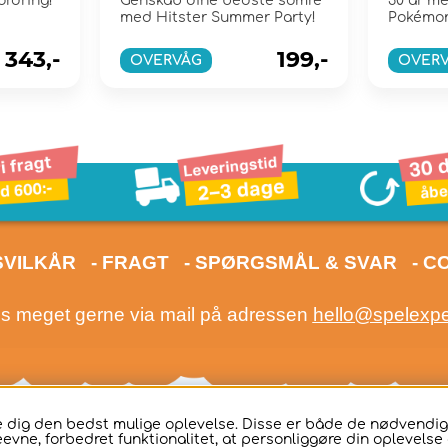
ordring!
Genskab dine bedste somre
30 år me
med Hitster Summer Party!
Pokémo
343,-
199,-
OVERVÅG
OVER
SVILKÅR
- FRAGT
- SPØRGSMÅL & SVAR
- C
os meget gerne via mail på adressen
hello@spelexp
ive dig den bedst mulige oplevelse. Disse er både de nødvend
eevne, forbedret funktionalitet, at personliggøre din oplevelse o