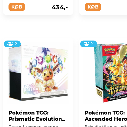
store oceaner
hemmeligheder, der 
i huset p...
434,-
KØB
KØB
2
2
Pokémon TCG:
Pokémon TCG:
Prismatic Evolutions
Ascended Hero
Elite Trainer Box
Booster Bundl