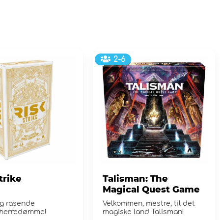
2-6
trike
Talisman: The
Magical Quest Game
og rasende
Velkommen, mestre, til det
sherredømme!
magiske land Talisman!