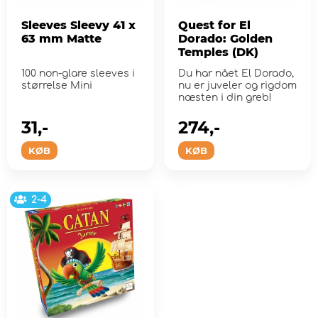
Sleeves Sleevy 41 x
Quest for El
63 mm Matte
Dorado: Golden
Temples (DK)
100 non-glare sleeves i
Du har nået El Dorado,
størrelse Mini
nu er juveler og rigdom
næsten i din greb!
31,-
274,-
KØB
KØB
2-4