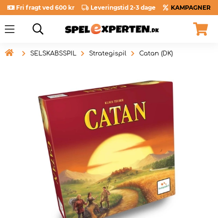
Fri fragt ved 600 kr
Leveringstid 2-3 dage
KAMPAGNER

SELSKABSSPIL
Strategispil
Catan (DK)