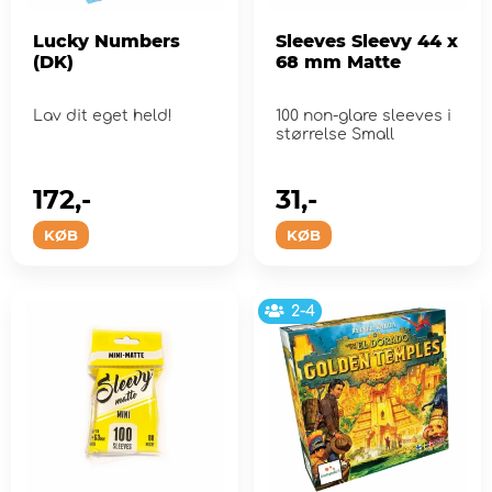
Lucky Numbers
Sleeves Sleevy 44 x
(DK)
68 mm Matte
Lav dit eget held!
100 non-glare sleeves i
størrelse Small
172,-
31,-
KØB
KØB
2-4