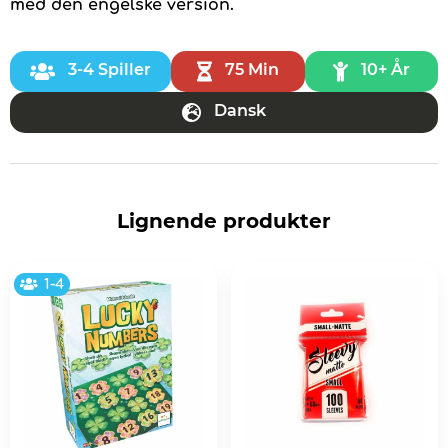
med den engelske version.
3-4 Spiller
75 Min
10+ År
Dansk
Lignende produkter
1-4