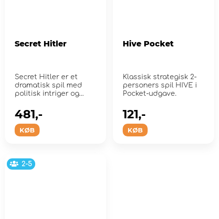
Secret Hitler
Hive Pocket
Secret Hitler er et
Klassisk strategisk 2-
dramatisk spil med
personers spil HIVE i
politisk intriger og
Pocket-udgave.
forræderi, der blev
sat...
481,-
121,-
KØB
KØB
2-5