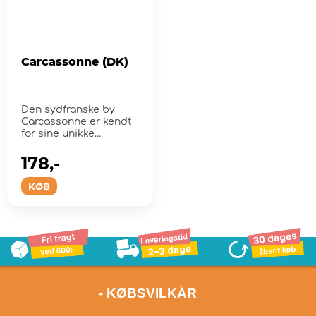
Carcassonne (DK)
Den sydfranske by
Carcassonne er kendt
for sine unikke
romerske og
middelalderlige f...
178,-
KØB
- KØBSVILKÅR