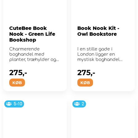
CuteBee Book
Book Nook Kit -
Nook - Green Life
Owl Bookstore
Bookshop
Charmerende
I en stille gade i
boghandel med
London ligger en
planter, træhylder og
mystisk boghandel
en hyggelig
kaldet "The Owl
atmosfære.
Bookstore".
275,-
275,-
KØB
KØB
5-10
2