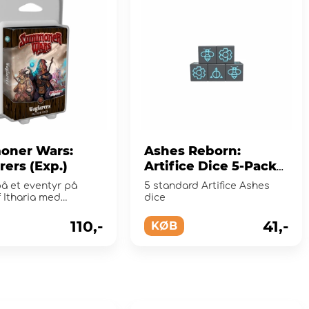
ner Wars:
Ashes Reborn:
ers (Exp.)
Artifice Dice 5-Pack
(Exp.)
på et eventyr på
5 standard Artifice Ashes
 Itharia med
dice
s!
110,-
41,-
KØB