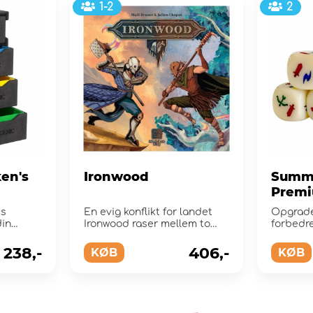
1-2
2
en's
Ironwood
Summo
Premi
ks
En evig konflikt for landet
Opgrade
din
Ironwood raser mellem to
forbedre
ste
fraktioner
238,-
406,-
KØB
KØB