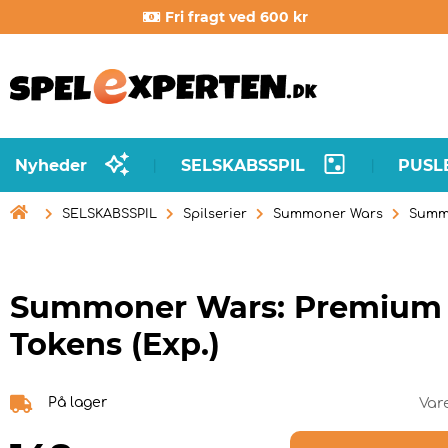
Fri fragt ved 600 kr
Nyheder
SELSKABSSPIL
PUSL
|
|

SELSKABSSPIL
Spilserier
Summoner Wars
Summo
Summoner Wars: Premium
Tokens (Exp.)
På lager
Var