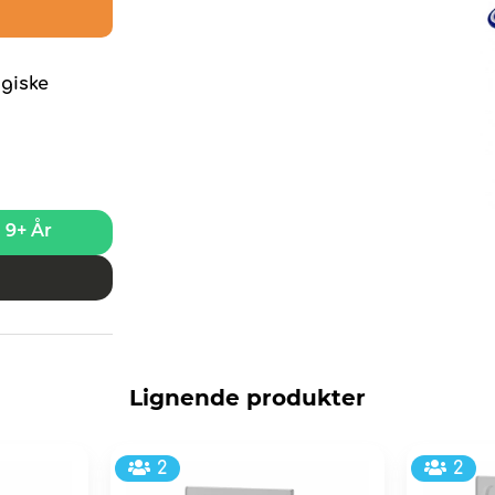
giske
9+ År
Lignende produkter
2
2