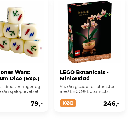
ner Wars:
LEGO Botanicals -
um Dice (Exp.)
Miniorkidé
r dine terninger og
Vis din glæde for blomster
 din spiloplevelse!
med LEGO® Botanicals
byggesættet Mini-orkid...
79,-
246,-
KØB