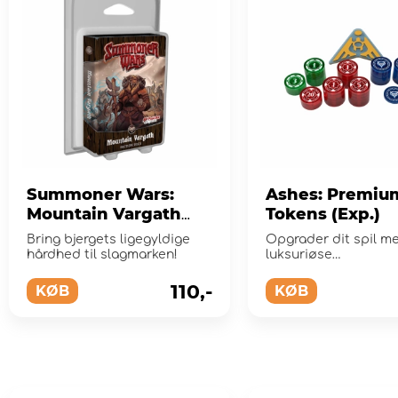
Summoner Wars:
Ashes: Premiu
Mountain Vargath
Tokens (Exp.)
(Exp.)
Bring bjergets ligegyldige
Opgrader dit spil m
hårdhed til slagmarken!
luksuriøse
akrylkomponenter!
110,-
KØB
KØB