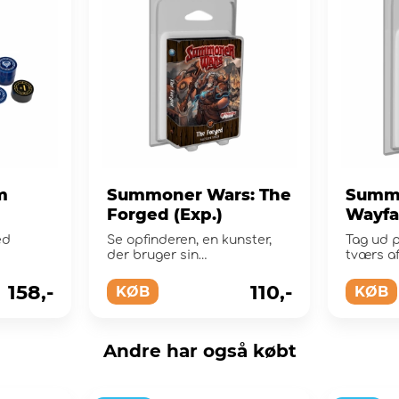
m
Summoner Wars: The
Summo
Forged (Exp.)
Wayfar
ed
Se opfinderen, en kunster,
Tag ud 
der bruger sin
tværs af
tilkaldelsessten til at
Wayfarer
konstruere en krigsgru...
158,-
110,-
KØB
KØB
Andre har også købt