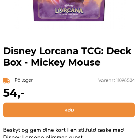
Disney Lorcana TCG: Deck
Box - Mickey Mouse
På lager
Varenr:
11098534
54
,-
KØB
Beskyt og gem dine kort i en stilfuld æske med
Disney Lorcana glimmer kunst.