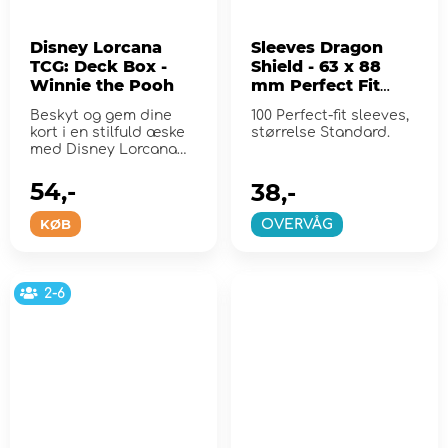
Disney Lorcana
Sleeves Dragon
TCG: Deck Box -
Shield - 63 x 88
Winnie the Pooh
mm Perfect Fit
Inner Sideloaders -
Beskyt og gem dine
100 Perfect-fit sleeves,
Clear
kort i en stilfuld æske
størrelse Standard.
med Disney Lorcana
glimmer kunst.
54,-
38,-
KØB
OVERVÅG
2-6