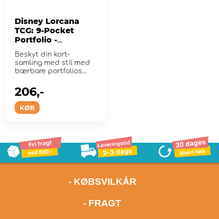
Disney Lorcana
TCG: 9-Pocket
Portfolio -
Characters
Beskyt din kort-
samling med stil med
bærbare portfolios
med Disney Lorcana-
kunst.
206,-
KØB
- KØBSVILKÅR
- FRAGT