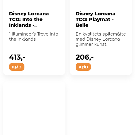
Disney Lorcana
Disney Lorcana
TCG: Into the
TCG: Playmat -
Inklands -
Belle
Illumineer's Trove
1 Illumineer's Trove Into
En kvalitets spilemåtte
the Inklands
med Disney Lorcana
glimmer kunst.
413,-
206,-
KØB
KØB