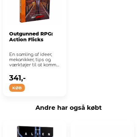
Outgunned RPG:
Action Flicks
En samling af ideer,
mekanikker, tips og
værktøjer til at komme
direkte ind i ...
341,-
KØB
Andre har også købt