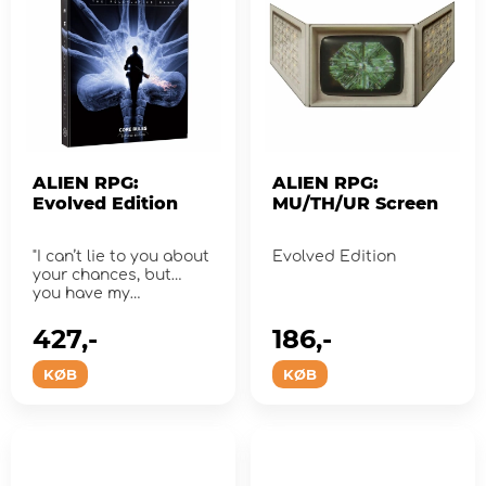
ALIEN RPG:
ALIEN RPG:
Evolved Edition
MU/TH/UR Screen
"I can’t lie to you about
Evolved Edition
your chances, but…
you have my
sympathies."
427,-
186,-
KØB
KØB