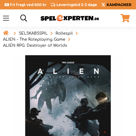
Fri fragt ved 600 kr
Leveringstid 2-3 dage
KAMPAGNER

SELSKABSSPIL
Rollespil
ALIEN - The Roleplaying Game
ALIEN RPG: Destroyer of Worlds