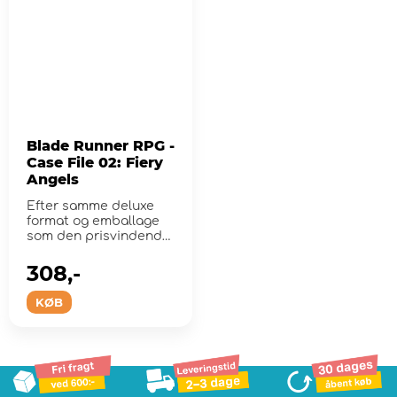
Blade Runner RPG -
Case File 02: Fiery
Angels
Efter samme deluxe
format og emballage
som den prisvindende
Case File 01: Electric
Dreams.
308,-
KØB