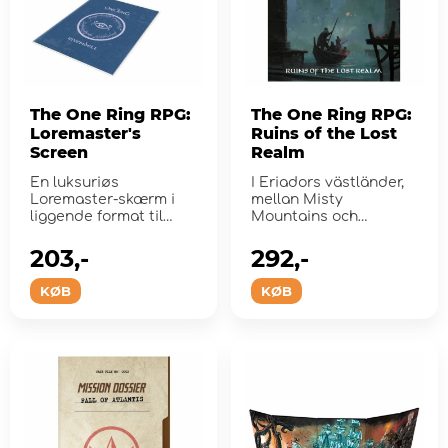
The One Ring RPG:
The One Ring RPG:
Loremaster's
Ruins of the Lost
Screen
Realm
En luksuriøs
I Eriadors västländer,
Loremaster-skærm i
mellan Misty
liggende format til
Mountains och
anden udgave af The
Mountains of Lune,
One Ri...
hittade h...
203,-
292,-
KØB
KØB