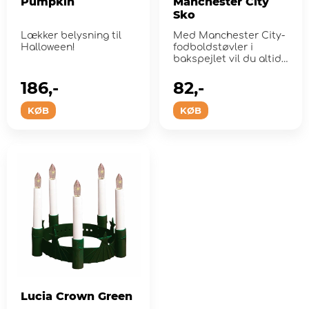
Pumpkin
Manchester City
Sko
Lækker belysning til
Med Manchester City-
Halloween!
fodboldstøvler i
bakspejlet vil du altid
køre med stil
186,-
82,-
KØB
KØB
Lucia Crown Green