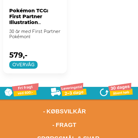
Pokémon TCG:
First Partner
Illustration
Collection - Series
30 år med First Partner
2
Pokémon!
579,-
OVERVÅG
- KØBSVILKÅR
- FRAGT