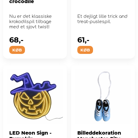
crocodile
Nu er det klassiske
Et dejligt lille trick and
krokodilspil tilbage
treat-puslespil.
med et sjovt twist!
68,-
61,-
KØB
KØB
LED Neon Sign -
Billeddekoration