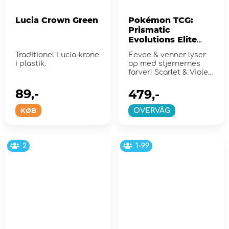
Lucia Crown Green
Pokémon TCG:
Prismatic
Evolutions Elite
Trainer Box
Traditionel Lucia-krone
Eevee & venner lyser
i plastik.
op med stjernernes
farver! Scarlet & Violet
8.5
89,-
479,-
KØB
OVERVÅG
2
1-99