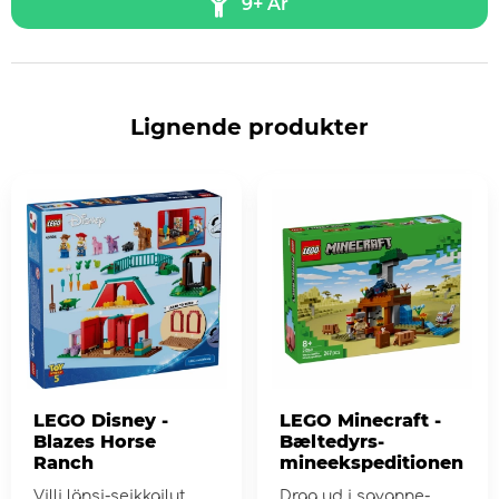
9+ År
Lignende produkter
LEGO Disney -
LEGO Minecraft -
Blazes Horse
Bæltedyrs-
Ranch
mineekspeditionen
Villi länsi-seikkailut
Drag ud i savanne-