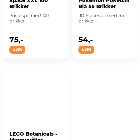
Space XXL 100
Pokémon Pokeball
Brikker
Blå 55 Brikker
Puslespil med 100
3D Puslespil med 55
brikker
brikker
75,-
54,-
KØB
KØB
LEGO Botanicals -
Margueritter