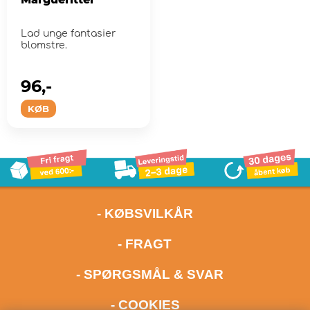
Lad unge fantasier
blomstre.
96,-
KØB
- KØBSVILKÅR
- FRAGT
- SPØRGSMÅL & SVAR
- COOKIES