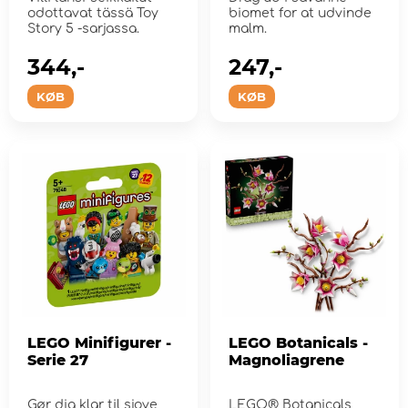
odottavat tässä Toy
biomet for at udvinde
Story 5 -sarjassa.
malm.
344,-
247,-
KØB
KØB
LEGO Minifigurer -
LEGO Botanicals -
Serie 27
Magnoliagrene
Gør dig klar til sjove
LEGO® Botanicals