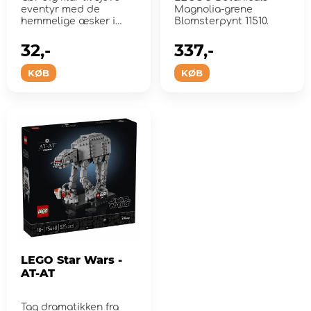
eventyr med de
Magnolia-grene
hemmelige æsker i
Blomsterpynt 11510.
LEGO Minifigures
Serie...
32,-
337,-
KØB
KØB
LEGO Star Wars -
AT-AT
Tag dramatikken fra