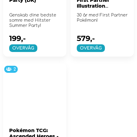
Party (DK)
First Partner
Illustration
Collection - Series
Genskab dine bedste
30 år med First Partner
2
somre med Hitster
Pokémon!
Summer Party!
199,-
579,-
OVERVÅG
OVERVÅG
2
Pokémon TCG:
Ascended Heroes -