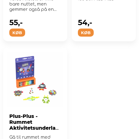
bare nuttet, men
gemmer også på en
ekstra egenskab.
55,-
54,-
KØB
KØB
Plus-Plus -
Rummet
Aktivitetsunderlag
125 stk
Gå til rummet med