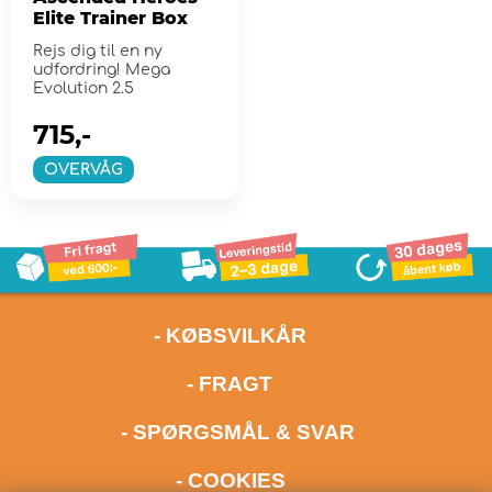
Elite Trainer Box
Rejs dig til en ny
udfordring! Mega
Evolution 2.5
715,-
OVERVÅG
- KØBSVILKÅR
- FRAGT
- SPØRGSMÅL & SVAR
- COOKIES