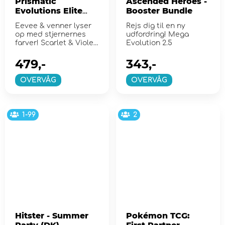
Prismatic
Ascended Heroes -
Evolutions Elite
Booster Bundle
Trainer Box
Eevee & venner lyser
Rejs dig til en ny
op med stjernernes
udfordring! Mega
farver! Scarlet & Violet
Evolution 2.5
8.5
479,-
343,-
OVERVÅG
OVERVÅG
1-99
2
Hitster - Summer
Pokémon TCG: