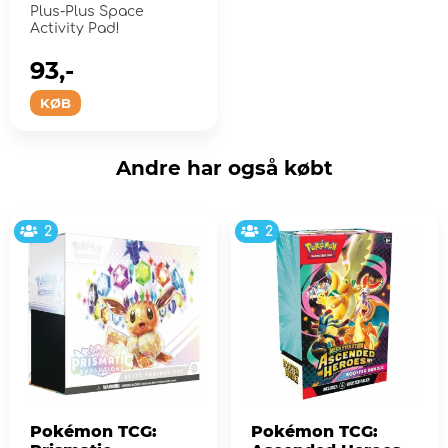
Plus-Plus Space
Activity Pad!
93,-
KØB
Andre har også købt
2
2
Pokémon TCG:
Pokémon TCG: