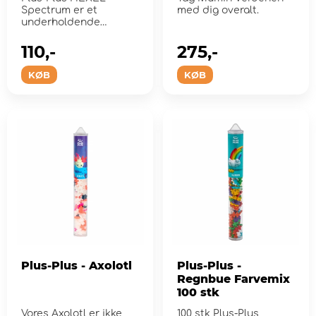
Spectrum er et
med dig overalt.
underholdende
legetøj, der altid er
praktisk at have...
110,-
275,-
KØB
KØB
Plus-Plus - Axolotl
Plus-Plus -
Regnbue Farvemix
100 stk
Vores Axolotl er ikke
100 stk Plus-Plus