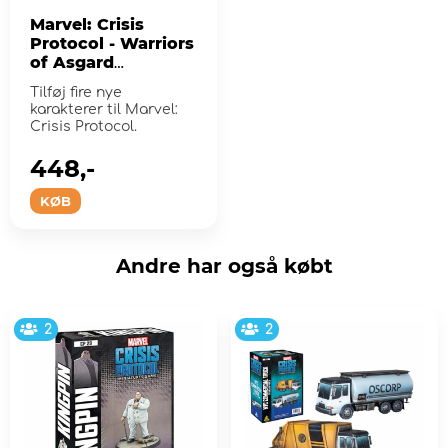
Marvel: Crisis
Protocol - Warriors
of Asgard
Affiliation Pack
Tilføj fire nye
(Exp.)
karakterer til Marvel:
Crisis Protocol.
448,-
KØB
Andre har også købt
2
2