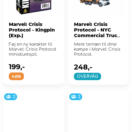
Marvel: Crisis
Marvel: Crisis
Protocol - Kingpin
Protocol - NYC
(Exp.)
Commercial Truck
Terrain Pack (Exp.)
Føj en ny karakter til
Mere terræn til dine
Marvel: Crisis Protocol
kampe i Marvel: Crisis
miniaturespil.
Protocol.
199,-
248,-
KØB
OVERVÅG
2
2