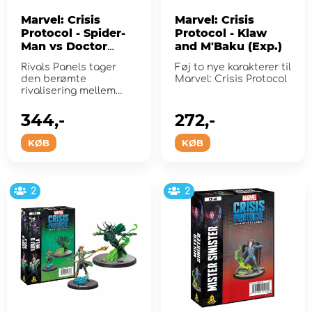
Marvel: Crisis
Marvel: Crisis
Protocol - Spider-
Protocol - Klaw
Man vs Doctor
and M'Baku (Exp.)
Octopus (Exp.)
Rivals Panels tager
Føj to nye karakterer til
den berømte
Marvel: Crisis Protocol
rivalisering mellem
Spider-Man og Doctor
Octopus ti...
344,-
272,-
KØB
KØB
2
2