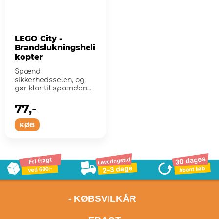
LEGO City -
Brandslukningsheli
kopter
Spænd
sikkerhedsselen, og
gør klar til spændende
brandslukningsmission
er ...
77,-
KØB
- KØBSVILKÅR