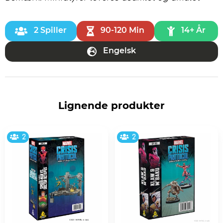
2 Spiller
90-120 Min
14+ År
Engelsk
Lignende produkter
2
2