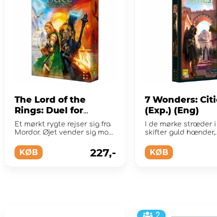
The Lord of the
7 Wonders: Citi
Rings: Duel for
(Exp.) (Eng)
Middle-earth (DK)
Et mørkt rygte rejser sig fra
I de mørke stræder i
Mordor. Øjet vender sig mod
skifter guld hænder,
Midgård.
alliancer indgås og...
227,-
KØB
KØB
2