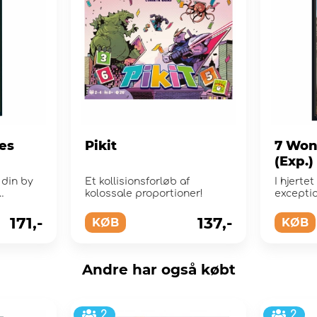
es
Pikit
7 Won
(Exp.)
 din by
Et kollisionsforløb af
I hjertet
kolossale proportioner!
excepti
kvinder 
di...
171,-
137,-
KØB
KØB
Andre har også købt
2
2