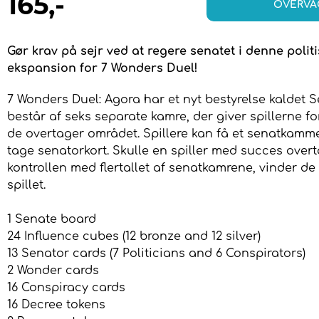
165
,-
OVERVÅ
Gør krav på sejr ved at regere senatet i denne polit
ekspansion for 7 Wonders Duel!
7 Wonders Duel: Agora har et nyt bestyrelse kaldet S
består af seks separate kamre, der giver spillerne fo
de overtager området. Spillere kan få et senatkamm
tage senatorkort. Skulle en spiller med succes over
kontrollen med flertallet af senatkamrene, vinder d
spillet.
1 Senate board
24 Influence cubes (12 bronze and 12 silver)
13 Senator cards (7 Politicians and 6 Conspirators)
2 Wonder cards
16 Conspiracy cards
16 Decree tokens