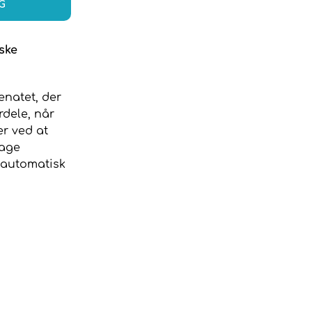
G
iske
enatet, der
rdele, når
er ved at
tage
e automatisk