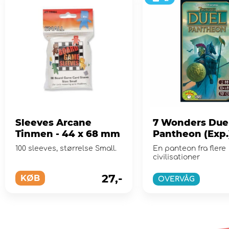
Sleeves Arcane
7 Wonders Duel
Tinmen - 44 x 68 mm
Pantheon (Exp.
(Eng)
100 sleeves, størrelse Small.
En panteon fra flere
civilisationer
27,-
KØB
OVERVÅG