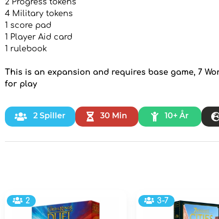
2 Progress tokens
4 Military tokens
1 score pad
1 Player Aid card
1 rulebook
This is an expansion and requires base game, 7 Wo
for play
2 Spiller
30 Min
10+ År
2
3-7