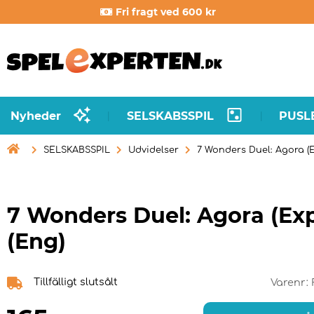
Fri fragt ved 600 kr
Nyheder
SELSKABSSPIL
PUSL
|
|

SELSKABSSPIL
Udvidelser
7 Wonders Duel: Agora (E
7 Wonders Duel: Agora (Exp
(Eng)
Tillfälligt slutsålt
Varenr: