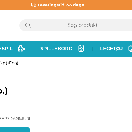
Leveringstid 2-3 dage
ESPIL
SPILLEBORD
LEGETØJ
|
|
xp.) (Eng)
.)
REP7DAGMU01