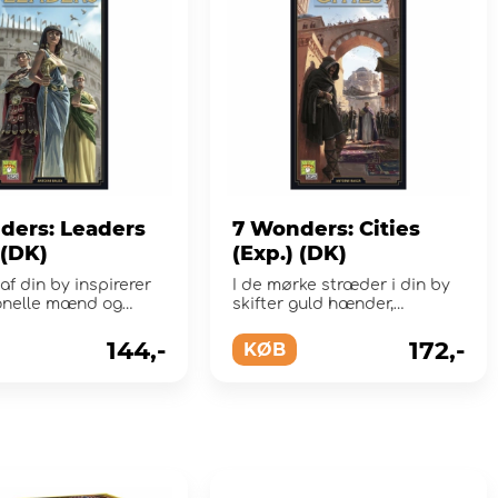
ders: Leaders
7 Wonders: Cities
 (DK)
(Exp.) (DK)
 af din by inspirerer
I de mørke stræder i din by
onelle mænd og
skifter guld hænder,
dit folk og bringer
alliancer indgås og...
144,-
172,-
KØB