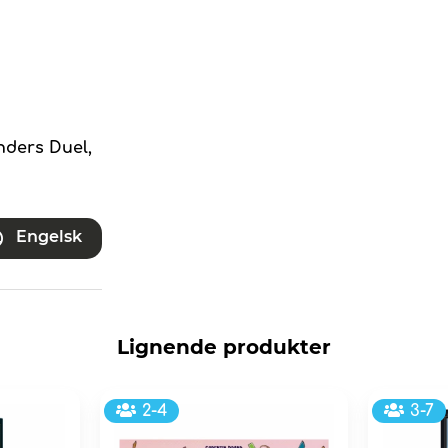
nders Duel,
Engelsk
Lignende produkter
2-4
3-7