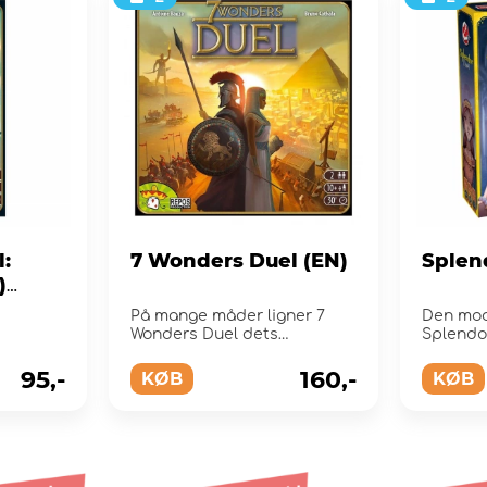
:
7 Wonders Duel (EN)
Splen
)
På mange måder ligner 7
Den mod
Wonders Duel dets
Splendor
moderspil 7 Wonders.
spillere.
95,-
160,-
KØB
KØB