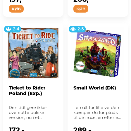
KØB
KØB
2-4
2-5
Ticket to Ride:
Small World (DK)
Poland (Exp.)
Den tidligere ikke-
I en alt for lille verden
oversatte polske
kæmper du for plads
version, nu i et
til din race, en efter en
begrænset udbud, der
må de ...
også...
172,-
289,-