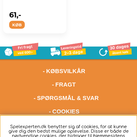
61,-
KØB
- KØBSVILKÅR
- FRAGT
- SPØRGSMÅL & SVAR
- COOKIES
kontakt os meget gerne via mail på adressen
Spelexperten.dk benytter sig af cookies, for at kunne
give dig den bedst mulige oplevelse. Disse er både de
hello@spelexperten.com
nødvendige cookies, der bidrager til hjemmesidens