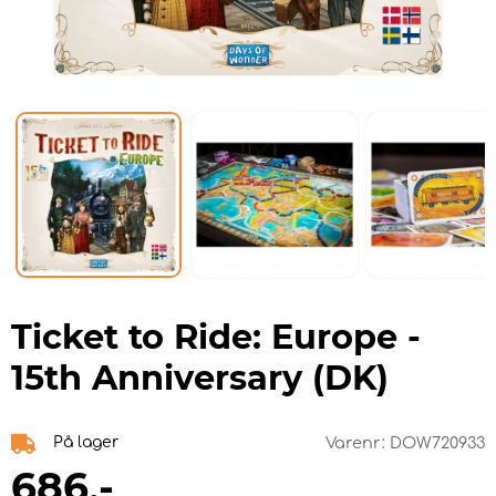
Ticket to Ride: Europe -
15th Anniversary (DK)
På lager
Varenr:
DOW720933
686
,-