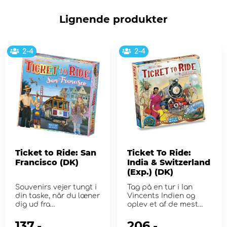
Lignende produkter
2-4
2-4
Ticket to Ride: San
Ticket To Ride:
Francisco (DK)
India & Switzerland
(Exp.) (DK)
Souvenirs vejer tungt i
Tag på en tur i Ian
din taske, når du læner
Vincents Indien og
dig ud fra
oplev et af de mest
svævebanen.
tæt befolkede og fa...
137,-
206,-