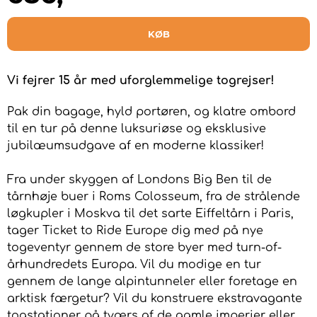
KØB
Vi fejrer 15 år med uforglemmelige togrejser!
Pak din bagage, hyld portøren, og klatre ombord
til en tur på denne luksuriøse og eksklusive
jubilæumsudgave af en moderne klassiker!
Fra under skyggen af Londons Big Ben til de
tårnhøje buer i Roms Colosseum, fra de strålende
løgkupler i Moskva til det sarte Eiffeltårn i Paris,
tager Ticket to Ride Europe dig med på nye
togeventyr gennem de store byer med turn-of-
århundredets Europa. Vil du modige en tur
gennem de lange alpintunneler eller foretage en
arktisk færgetur? Vil du konstruere ekstravagante
togstationer på tværs af de gamle imperier eller