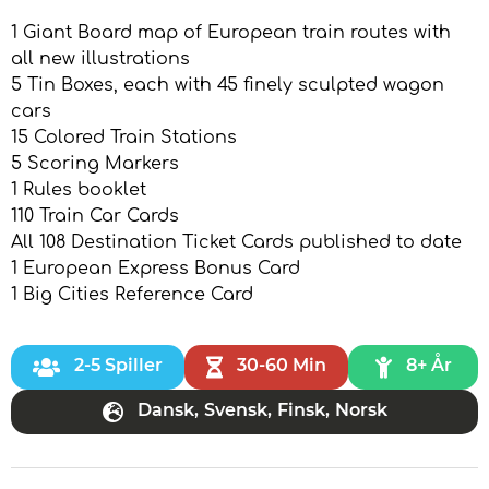
1 Giant Board map of European train routes with
all new illustrations
5 Tin Boxes, each with 45 finely sculpted wagon
cars
15 Colored Train Stations
5 Scoring Markers
1 Rules booklet
110 Train Car Cards
All 108 Destination Ticket Cards published to date
1 European Express Bonus Card
1 Big Cities Reference Card
2-5 Spiller
30-60 Min
8+ År
Dansk
,
Svensk
,
Finsk
,
Norsk