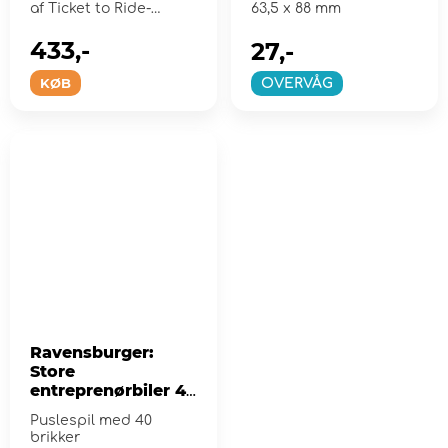
af Ticket to Ride-
63,5 x 88 mm
familien.
433,-
27,-
KØB
OVERVÅG
Ravensburger:
Store
entreprenørbiler 40
Brikker
Puslespil med 40
brikker