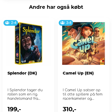
Andre har også købt
2-4
3-8
Splendor (DK)
Camel Up (EN)
I Splendor tager du
I Camel Up satser op
rollen som en rig
til otte spillere på fem
handelsmand fra
racerkameler og
Renæssancen.
forsøger at udv&...
199,-
310,-