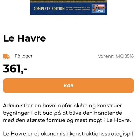
Le Havre
På lager
Varenr:
MGI3518
361
,-
KØB
Administrer en havn, opfør skibe og konstruer
bygninger i dit bud på at blive den handlende
med den største formue og mest magt i Le Havre.
Le Havre er et økonomisk konstruktionsstrategispil