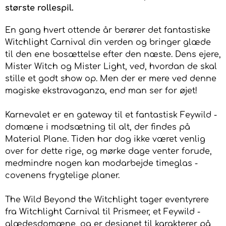
største rollespil.
En gang hvert ottende år berører det fantastiske
Witchlight Carnival din verden og bringer glæde
til den ene bosættelse efter den næste. Dens ejere,
Mister Witch og Mister Light, ved, hvordan de skal
stille et godt show op. Men der er mere ved denne
magiske ekstravaganza, end man ser for øjet!
Karnevalet er en gateway til et fantastisk Feywild -
domæne i modsætning til alt, der findes på
Material Plane. Tiden har dog ikke været venlig
over for dette rige, og mørke dage venter forude,
medmindre nogen kan modarbejde timeglas -
covenens frygtelige planer.
The Wild Beyond the Witchlight tager eventyrere
fra Witchlight Carnival til Prismeer, et Feywild -
glædesdomæne, og er designet til karakterer på