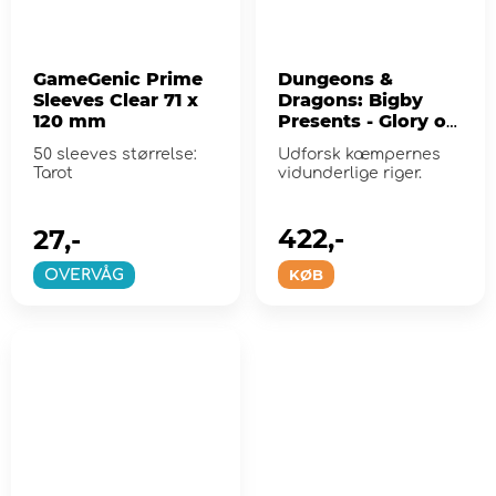
GameGenic Prime
Dungeons &
Sleeves Clear 71 x
Dragons: Bigby
120 mm
Presents - Glory of
the Giants
50 sleeves størrelse:
Udforsk kæmpernes
Tarot
vidunderlige riger.
422,-
27,-
KØB
OVERVÅG