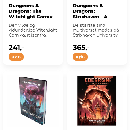
Dungeons &
Dungeons &
Dragons: The
Dragons:
Witchlight Carnival
Strixhaven - A
Dice & Miscellany
Curriculum of
Den vilde og
De største sind i
Chaos
vidunderlige Witchlight
multiverset mødes på
Carnival rejser fra
Strixhaven University.
verden til verden og
bringer Fe...
241,-
365,-
KØB
KØB