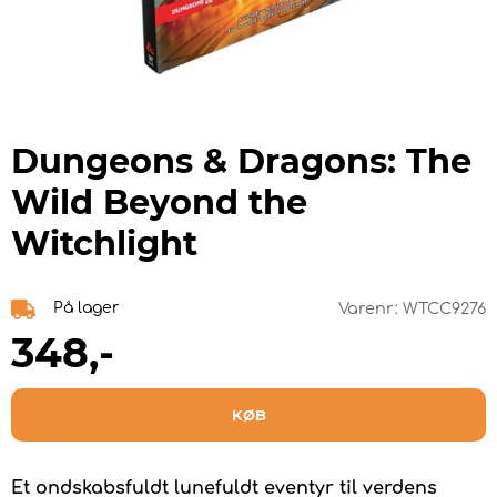
Dungeons & Dragons: The
Wild Beyond the
Witchlight
På lager
Varenr:
WTCC9276
348
,-
KØB
Et ondskabsfuldt lunefuldt eventyr til verdens