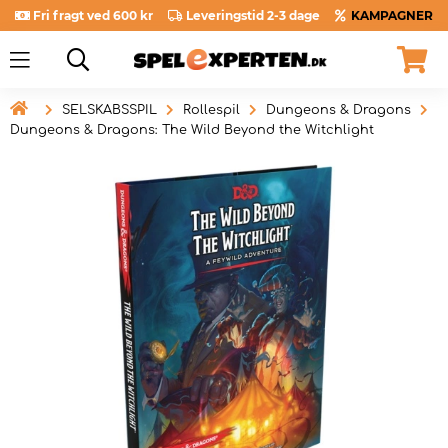
Fri fragt ved 600 kr
Leveringstid 2-3 dage
KAMPAGNER

SELSKABSSPIL
Rollespil
Dungeons & Dragons
Dungeons & Dragons: The Wild Beyond the Witchlight