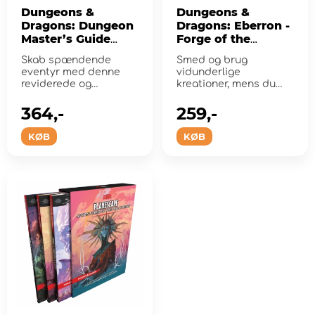
Dungeons &
Dungeons &
Dragons: Dungeon
Dragons: Eberron -
Master’s Guide
Forge of the
2024
Artificer
Skab spændende
Smed og brug
(Alternate-Art
eventyr med denne
vidunderlige
Cover)
reviderede og
kreationer, mens du
udvidede Dungeon
tager på eventyr
Master's Guide til ...
gennem den magiske
364,-
259,-
b...
KØB
KØB