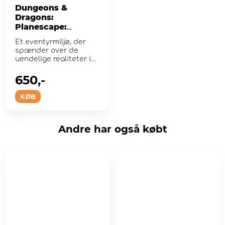
Dungeons &
Dragons:
Planescape:
Adventures in the
Et eventyrmiljø, der
Multiverse
spænder over de
uendelige realiteter i
verdens størs...
650,-
KØB
Andre har også købt