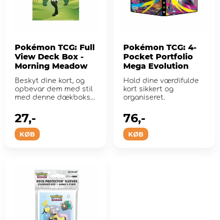
Pokémon TCG: Full
Pokémon TCG: 4-
View Deck Box -
Pocket Portfolio
Morning Meadow
Mega Evolution
Beskyt dine kort, og
Hold dine værdifulde
opbevar dem med stil
kort sikkert og
med denne dækboks
organiseret.
med Morning Meadow-
kunst.
27,-
76,-
KØB
KØB