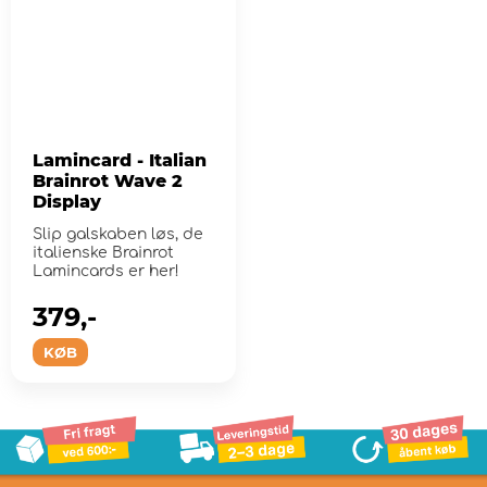
Lamincard - Italian
Brainrot Wave 2
Display
Slip galskaben løs, de
italienske Brainrot
Lamincards er her!
379,-
KØB