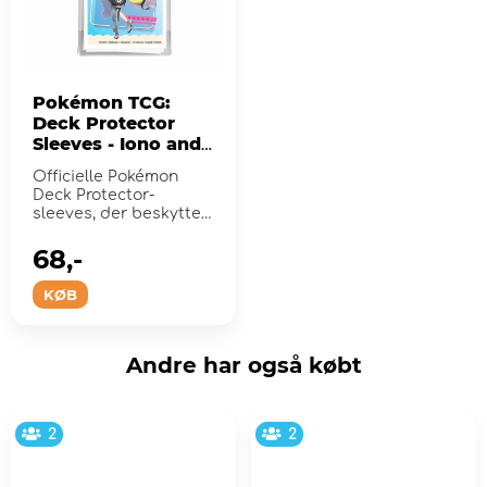
Pokémon TCG:
Deck Protector
Sleeves - Iono and
Bellibolt
Officielle Pokémon
Deck Protector-
sleeves, der beskytter
dine handelskortspil
under...
68,-
KØB
Andre har også købt
2
2