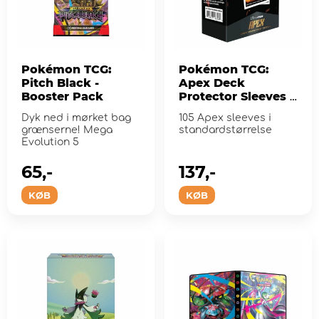
Pokémon TCG:
Pokémon TCG:
Pitch Black -
Apex Deck
Booster Pack
Protector Sleeves -
Neon Kanto
Dyk ned i mørket bag
105 Apex sleeves i
Charizard
grænserne! Mega
standardstørrelse
Evolution 5
65,-
137,-
KØB
KØB