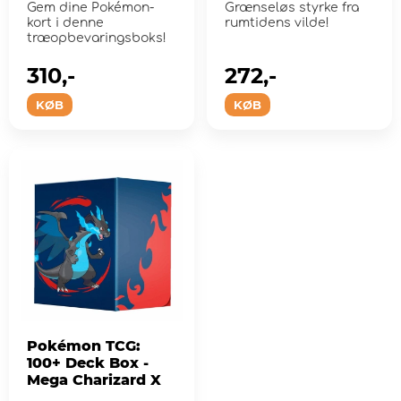
Gem dine Pokémon-
Grænseløs styrke fra
kort i denne
rumtidens vilde!
træopbevaringsboks!
310,-
272,-
KØB
KØB
Pokémon TCG:
100+ Deck Box -
Mega Charizard X