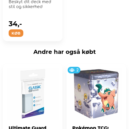
Beskyt dit deck med
stil og sikkerhed
34,-
KØB
Andre har også købt
2
Ultimate Guard
Pokémon TCG: