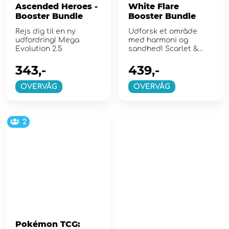
Ascended Heroes -
White Flare
Booster Bundle
Booster Bundle
Rejs dig til en ny
Udforsk et område
udfordring! Mega
med harmoni og
Evolution 2.5
sandhed! Scarlet &
Violet 10.5
343,-
439,-
OVERVÅG
OVERVÅG
2
Pokémon TCG: