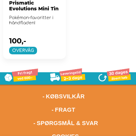
Prismatic
Evolutions Mini Tin
Pokémon-favoritter i
håndfladen!
100,-
OVERVÅG
- KØBSVILKÅR
- FRAGT
- SPØRGSMÅL & SVAR