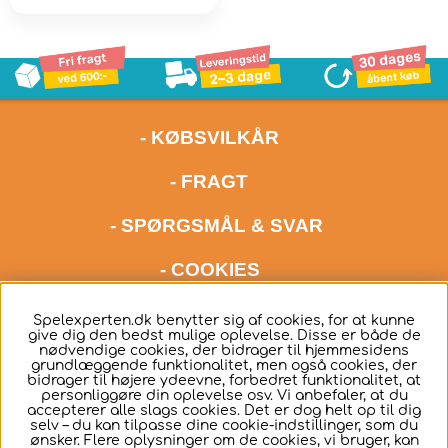
- KØBSVILKÅR
- FRAGT
- SPØRGSMÅL & SVAR
- COOKIES
kontakt os meget gerne via mail på adressen
Spelexperten.dk benytter sig af cookies, for at kunne
give dig den bedst mulige oplevelse. Disse er både de
hello@spelexperten.com
nødvendige cookies, der bidrager til hjemmesidens
grundlæggende funktionalitet, men også cookies, der
bidrager til højere ydeevne, forbedret funktionalitet, at
personliggøre din oplevelse osv. Vi anbefaler, at du
accepterer alle slags cookies. Det er dog helt op til dig
selv – du kan tilpasse dine cookie-indstillinger, som du
ønsker. Flere oplysninger om de cookies, vi bruger, kan