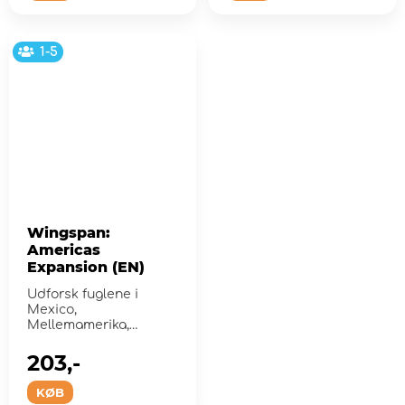
1-5
Wingspan:
Americas
Expansion (EN)
Udforsk fuglene i
Mexico,
Mellemamerika,
Sydamerika og
Caribien.
203,-
KØB