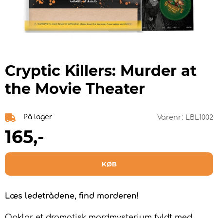
Cryptic Killers: Murder at
the Movie Theater
På lager
Varenr:
LBL1002
165
,-
KØB
Læs ledetrådene, find morderen!
Opklar et dramatisk mordmysterium fyldt med