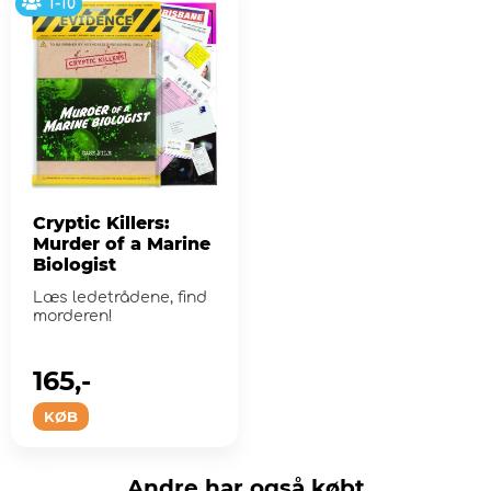
1-10
Cryptic Killers:
Murder of a Marine
Biologist
Læs ledetrådene, find
morderen!
165,-
KØB
Andre har også købt