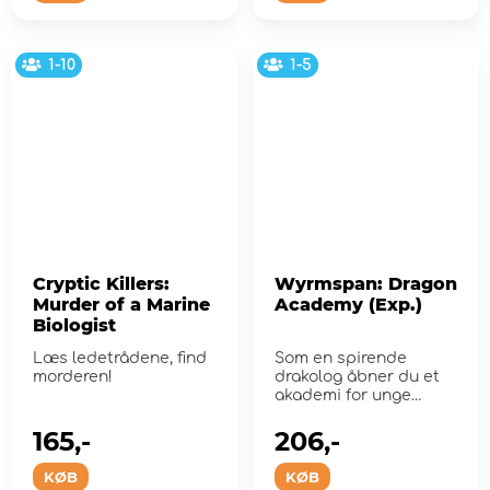
1-10
1-5
Cryptic Killers:
Wyrmspan: Dragon
Murder of a Marine
Academy (Exp.)
Biologist
Læs ledetrådene, find
Som en spirende
morderen!
drakolog åbner du et
akademi for unge
drager, så de kan nå...
165,-
206,-
KØB
KØB