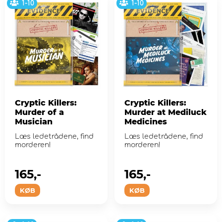
1-10
1-10
Cryptic Killers:
Cryptic Killers:
Murder of a
Murder at Mediluck
Musician
Medicines
Læs ledetrådene, find
Læs ledetrådene, find
morderen!
morderen!
165,-
165,-
KØB
KØB