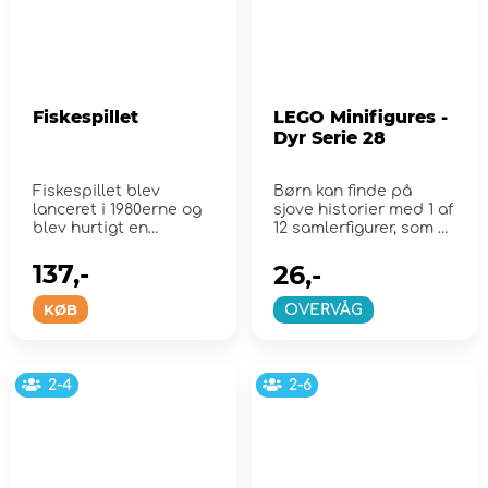
Fiskespillet
LEGO Minifigures -
Dyr Serie 28
Fiskespillet blev
Børn kan finde på
lanceret i 1980erne og
sjove historier med 1 af
blev hurtigt en
12 samlerfigurer, som er
verdenssucces.
klædt...
137,-
26,-
KØB
OVERVÅG
2-4
2-6