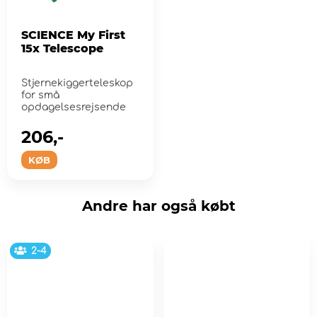
SCIENCE My First
15x Telescope
Stjernekiggerteleskop
for små
opdagelsesrejsende
206,-
KØB
Andre har også købt
2-4