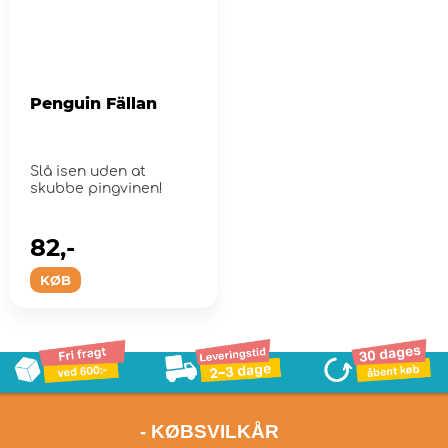
Penguin Fällan
Slå isen uden at
skubbe pingvinen!
82,-
KØB
- KØBSVILKÅR