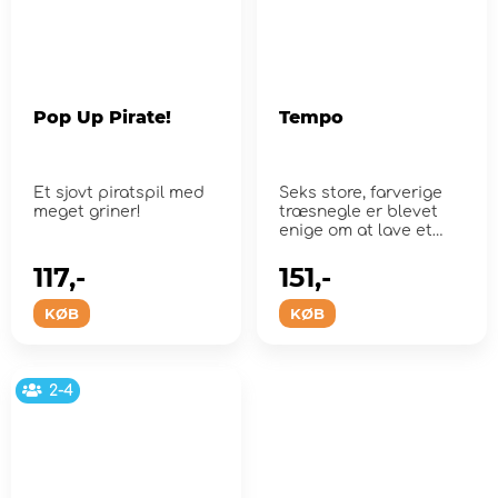
Pop Up Pirate!
Tempo
Et sjovt piratspil med
Seks store, farverige
meget griner!
træsnegle er blevet
enige om at lave et
sneglevæddel...
117,-
151,-
KØB
KØB
2-4