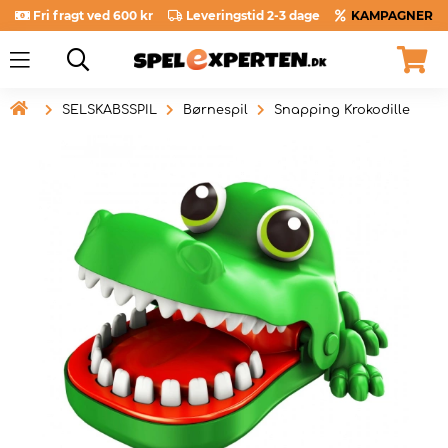
Fri fragt ved 600 kr
Leveringstid 2-3 dage
KAMPAGNER

SELSKABSSPIL
Børnespil
Snapping Krokodille