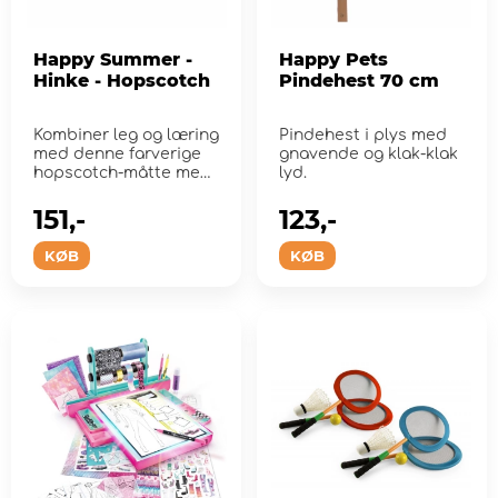
Happy Summer -
Happy Pets
Hinke - Hopscotch
Pindehest 70 cm
Kombiner leg og læring
Pindehest i plys med
med denne farverige
gnavende og klak-klak
hopscotch-måtte med
lyd.
tal!
151,-
123,-
KØB
KØB