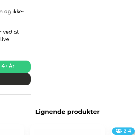
n og ikke-
r ved at
live
4+ År
Lignende produkter
2-4