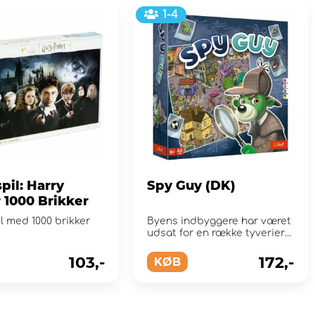
1-4
pil: Harry
Spy Guy (DK)
 1000 Brikker
l med 1000 brikker
Byens indbyggere har været
udsat for en række tyverier
ved højlys dag!
103,-
172,-
KØB