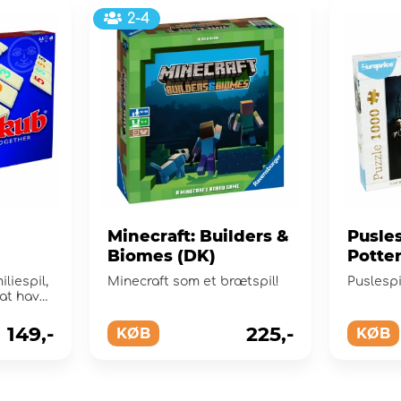
2-4
Minecraft: Builders &
Pusles
Biomes (DK)
Potter
liespil,
Minecraft som et brætspil!
Puslespi
at have
149,-
225,-
KØB
KØB