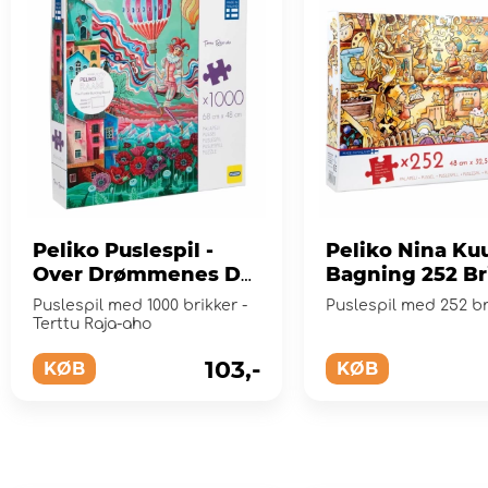
Peliko Puslespil -
Peliko Nina Ku
Over Drømmenes Dal
Bagning 252 Br
1000 Brikker
Puslespil med 1000 brikker -
Puslespil med 252 br
Terttu Raja-aho
103,-
KØB
KØB