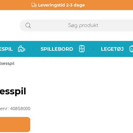
Leveringstid 2-3 dage
ESPIL
SPILLEBORD
LEGETØJ
|
|
lsesspil
esspil
renr:
40858000