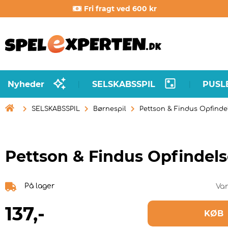
Fri fragt ved 600 kr
Nyheder
SELSKABSSPIL
PUSL
|
|

SELSKABSSPIL
Børnespil
Pettson & Findus Opfinde
Pettson & Findus Opfindels
På lager
Va
137
,-
KØB