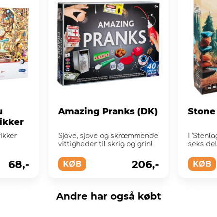
u
Amazing Pranks (DK)
Stone
ikker
ikker
Sjove, sjove og skræmmende
I 'Stenl
vittigheder til skrig og grin!
seks del
langs fl
68,-
206,-
KØB
KØB
Andre har også købt