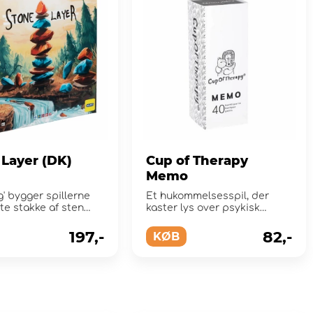
 Layer (DK)
Cup of Therapy
Memo
ag' bygger spillerne
Et hukommelsesspil, der
te stakke af sten
kaster lys over psykisk
oden.
sygdom.
197,-
82,-
KØB