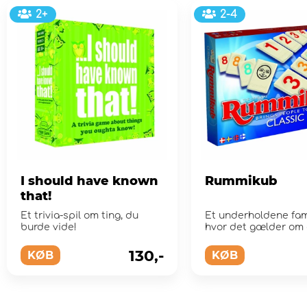
2+
2-4
I should have known
Rummikub
that!
Et trivia-spil om ting, du
Et underholdene fami
burde vide!
hvor det gælder om 
overblik og
kombinationsevner
130,-
KØB
KØB