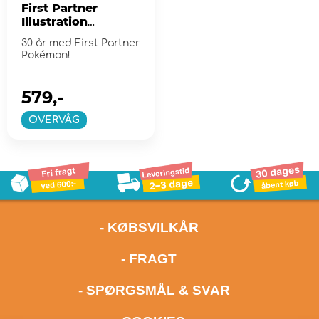
First Partner
Illustration
Collection - Series
30 år med First Partner
2
Pokémon!
579,-
OVERVÅG
- KØBSVILKÅR
- FRAGT
- SPØRGSMÅL & SVAR