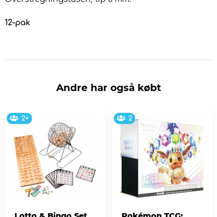
12-pak
Andre har også købt
2+
2
Lotto & Bingo Set
Pokémon TCG: