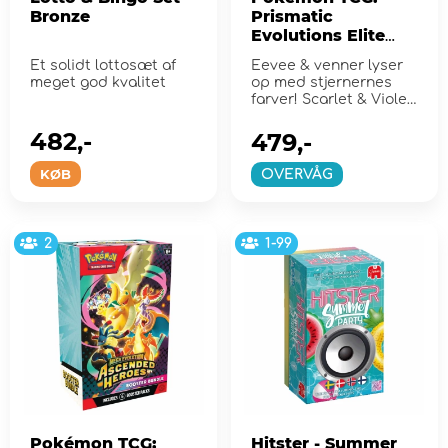
Bronze
Prismatic
Evolutions Elite
Trainer Box
Et solidt lottosæt af
Eevee & venner lyser
meget god kvalitet
op med stjernernes
farver! Scarlet & Violet
8.5
482,-
479,-
KØB
OVERVÅG
2
1-99
Pokémon TCG:
Hitster - Summer