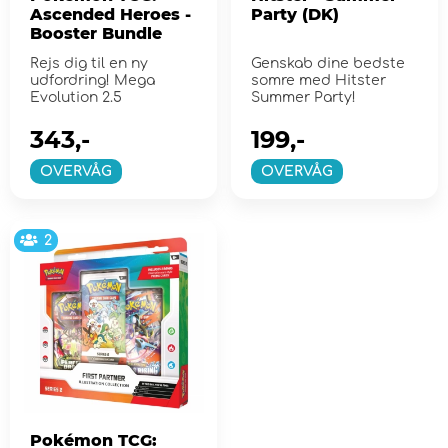
Ascended Heroes -
Party (DK)
Booster Bundle
Rejs dig til en ny
Genskab dine bedste
udfordring! Mega
somre med Hitster
Evolution 2.5
Summer Party!
343,-
199,-
OVERVÅG
OVERVÅG
2
Pokémon TCG: