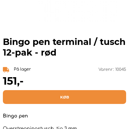
Bingo pen terminal / tusch
12-pak - rød
På lager
Varenr:
10045
151
,-
KØB
Bingo pen
Overstregningstusch, tip 3 mm.