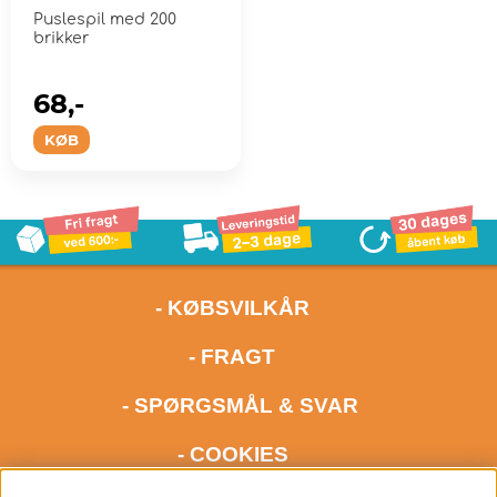
Puslespil med 200
brikker
68,-
KØB
- KØBSVILKÅR
- FRAGT
- SPØRGSMÅL & SVAR
- COOKIES