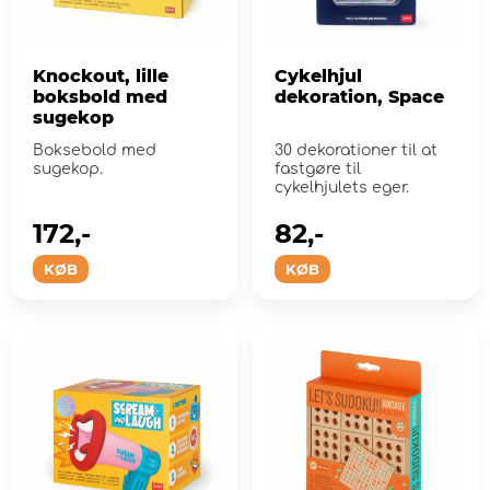
Knockout, lille
Cykelhjul
boksbold med
dekoration, Space
sugekop
Boksebold med
30 dekorationer til at
sugekop.
fastgøre til
cykelhjulets eger.
172,-
82,-
KØB
KØB