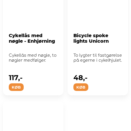
Cykellås med
Bicycle spoke
nøgle - Enhjørning
lights Unicorn
Cykellås med nøgle, to
To lygter til fastgørelse
nøgler medfølger.
på egerne i cykelhjulet.
117,-
48,-
KØB
KØB