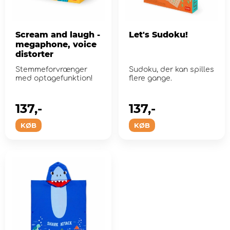
Scream and laugh -
Let's Sudoku!
megaphone, voice
distorter
Stemmeforvrænger
Sudoku, der kan spilles
med optagefunktion!
flere gange.
137,-
137,-
KØB
KØB