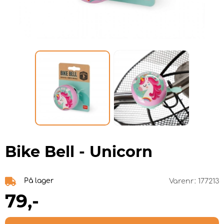
Bike Bell - Unicorn
På lager
Varenr:
177213
79
,-