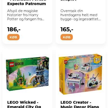
Expecto Patronum
Afspil de magiske
Overrask din
historier fra Harry
hverdagens helt med
Potter og fangen fra
bygge- og legesættet
Azkaban.
LEGO City Sneskovl.
186,-
165,-
KØB
KØB
LEGO Wicked -
LEGO Creator -
Emerald City Og
Music Decor Piano