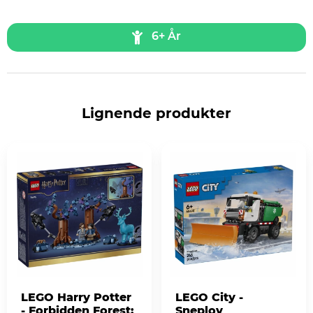
6+ År
Lignende produkter
LEGO Harry Potter
LEGO City -
- Forbidden Forest:
Sneplov