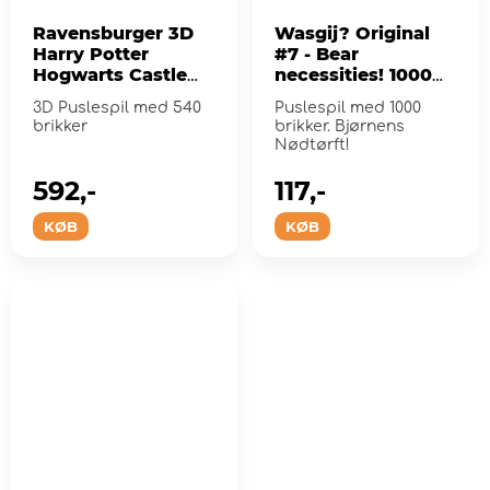
Ravensburger 3D
Wasgij? Original
Harry Potter
#7 - Bear
Hogwarts Castle
necessities! 1000
Astronomy Tower
Brikker
3D Puslespil med 540
Puslespil med 1000
540 Brikker
brikker
brikker. Bjørnens
Nødtørft!
592,-
117,-
KØB
KØB