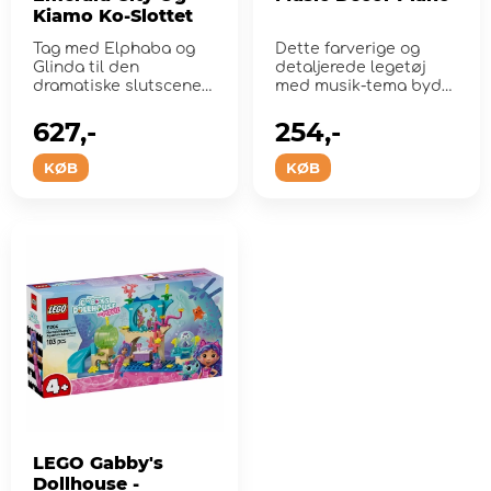
Kiamo Ko-Slottet
Tag med Elphaba og
Dette farverige og
Glinda til den
detaljerede legetøj
dramatiske slutscene i
med musik-tema byder
filmen Wicked: For
på 3 forskellige s...
Good.
627,-
254,-
KØB
KØB
LEGO Gabby's
Dollhouse -