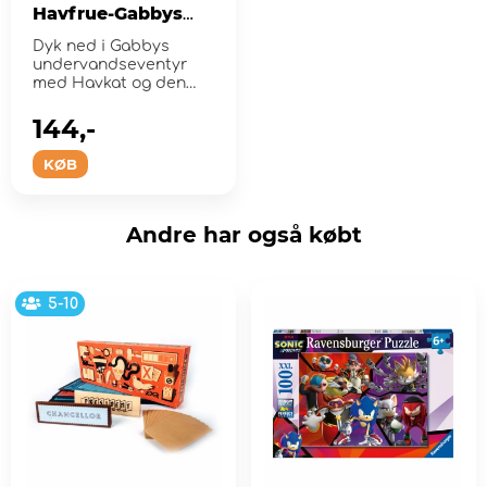
Havfrue-Gabbys
akvarie-eventyr
Dyk ned i Gabbys
undervandseventyr
med Havkat og den
flerfarvede Gople!
144,-
KØB
Andre har også købt
5-10