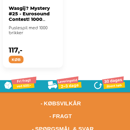
Wasgij? Mystery
#25 - Eurosound
Contest! 1000
Brikker
Puslespil med 1000
brikker
117,-
KØB
- KØBSVILKÅR
- FRAGT
- SPØRGSMÅL & SVAR