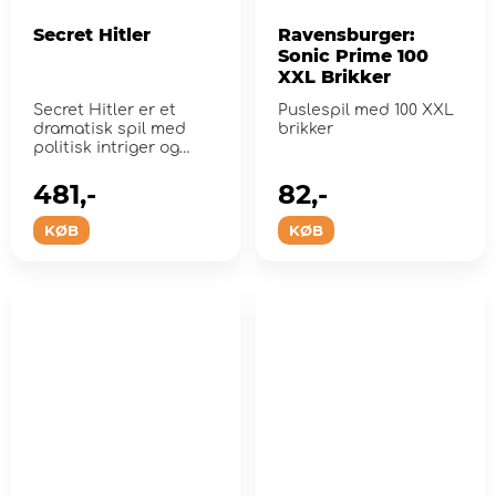
Secret Hitler
Ravensburger:
Sonic Prime 100
XXL Brikker
Secret Hitler er et
Puslespil med 100 XXL
dramatisk spil med
brikker
politisk intriger og
forræderi, der blev
sat...
481,-
82,-
KØB
KØB