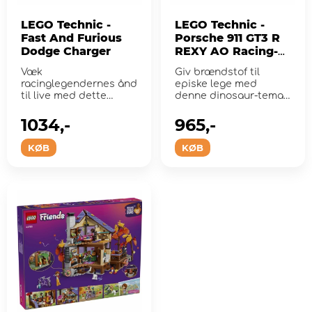
LEGO Technic -
LEGO Technic -
Fast And Furious
Porsche 911 GT3 R
Dodge Charger
REXY AO Racing-
racerbil
Væk
Giv brændstof til
racinglegendernes ånd
episke lege med
til live med dette
denne dinosaur-tema
LEGO Technic-sæt.
langdistance-racerbil.
1034,-
965,-
KØB
KØB