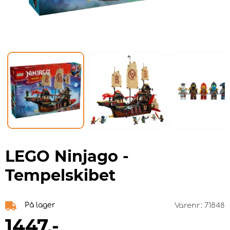
LEGO Ninjago -
Tempelskibet
På lager
Varenr:
71848
1447
,-