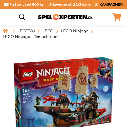
Fri fragt ved 600 kr
Leveringstid 2-3 dage
KAMPAGNER

LEGETØJ
LEGO
LEGO Ninjago
LEGO Ninjago - Tempelskibet