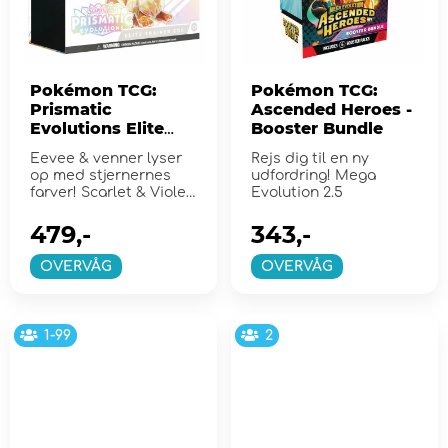
Pokémon TCG:
Pokémon TCG:
Prismatic
Ascended Heroes -
Evolutions Elite
Booster Bundle
Trainer Box
Eevee & venner lyser
Rejs dig til en ny
op med stjernernes
udfordring! Mega
farver! Scarlet & Violet
Evolution 2.5
8.5
479,-
343,-
OVERVÅG
OVERVÅG
1-99
2