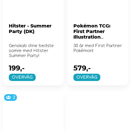
Hitster - Summer
Pokémon TCG:
Party (DK)
First Partner
Illustration
Collection - Series
Genskab dine bedste
30 år med First Partner
2
somre med Hitster
Pokémon!
Summer Party!
199,-
579,-
OVERVÅG
OVERVÅG
2