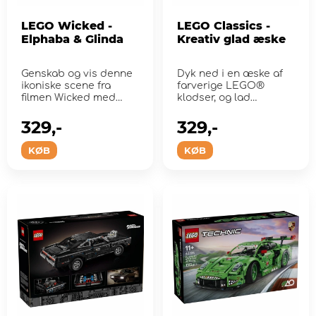
LEGO Wicked -
LEGO Classics -
Elphaba & Glinda
Kreativ glad æske
Genskab og vis denne
Dyk ned i en æske af
ikoniske scene fra
farverige LEGO®
filmen Wicked med
klodser, og lad
bygbare figurer af
fantasien få frit l&...
Elphaba og ...
329,-
329,-
KØB
KØB