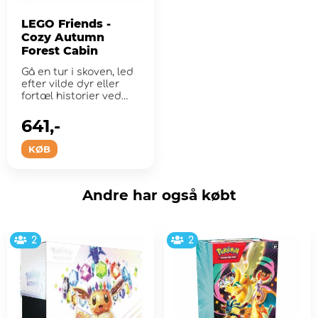
LEGO Friends -
Cozy Autumn
Forest Cabin
Gå en tur i skoven, led
efter vilde dyr eller
fortæl historier ved
lejrbå...
641,-
KØB
Andre har også købt
2
2