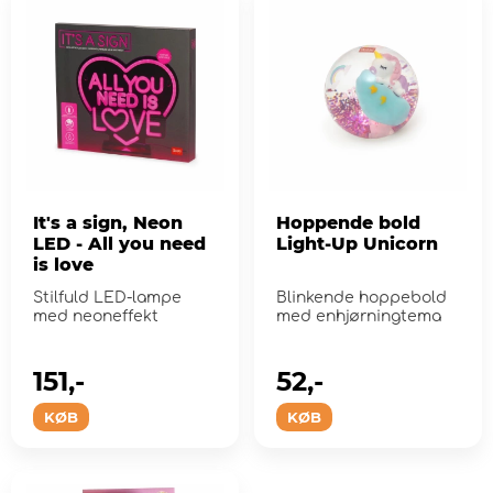
It's a sign, Neon
Hoppende bold
LED - All you need
Light-Up Unicorn
is love
Stilfuld LED-lampe
Blinkende hoppebold
med neoneffekt
med enhjørningtema
151,-
52,-
KØB
KØB