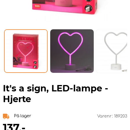
It's a sign, LED-lampe -
Hjerte
På lager
Varenr:
189203
137
,-