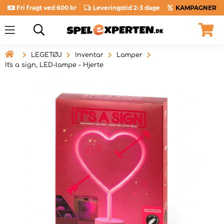
Fri fragt ved 600 kr
Leveringstid 2-3 dage
KAMPAGNER

LEGETØJ
Inventar
Lamper
It's a sign, LED-lampe - Hjerte