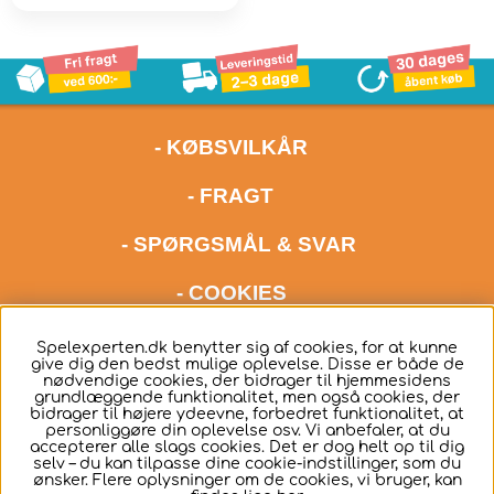
- KØBSVILKÅR
- FRAGT
- SPØRGSMÅL & SVAR
- COOKIES
kontakt os meget gerne via mail på adressen
Spelexperten.dk benytter sig af cookies, for at kunne
give dig den bedst mulige oplevelse. Disse er både de
hello@spelexperten.com
nødvendige cookies, der bidrager til hjemmesidens
grundlæggende funktionalitet, men også cookies, der
bidrager til højere ydeevne, forbedret funktionalitet, at
personliggøre din oplevelse osv. Vi anbefaler, at du
accepterer alle slags cookies. Det er dog helt op til dig
selv – du kan tilpasse dine cookie-indstillinger, som du
ønsker. Flere oplysninger om de cookies, vi bruger, kan
Dansk