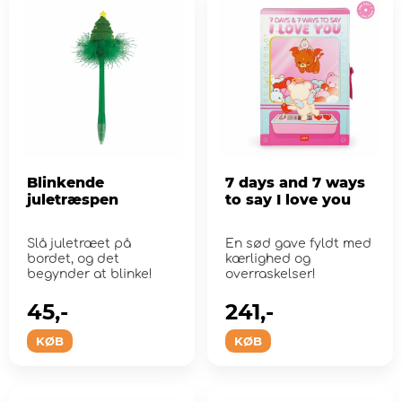
Blinkende
7 days and 7 ways
juletræspen
to say I love you
Slå juletræet på
En sød gave fyldt med
bordet, og det
kærlighed og
begynder at blinke!
overraskelser!
45,-
241,-
KØB
KØB