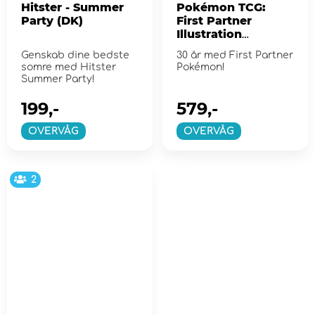
Hitster - Summer
Pokémon TCG:
Party (DK)
First Partner
Illustration
Collection - Series
Genskab dine bedste
30 år med First Partner
2
somre med Hitster
Pokémon!
Summer Party!
199,-
579,-
OVERVÅG
OVERVÅG
2