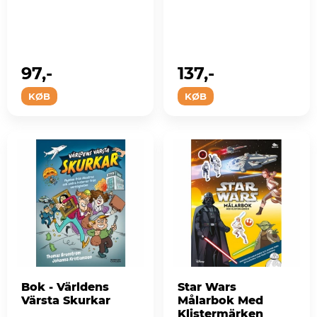
97,-
137,-
KØB
KØB
Bok - Världens
Star Wars
Värsta Skurkar
Målarbok Med
Klistermärken