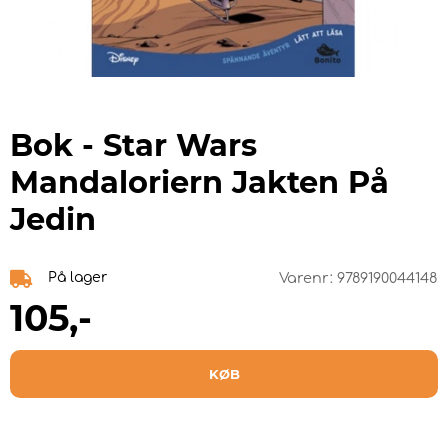
Bok - Star Wars
Mandaloriern Jakten På
Jedin
På lager
Varenr:
9789190044148
105
,-
KØB