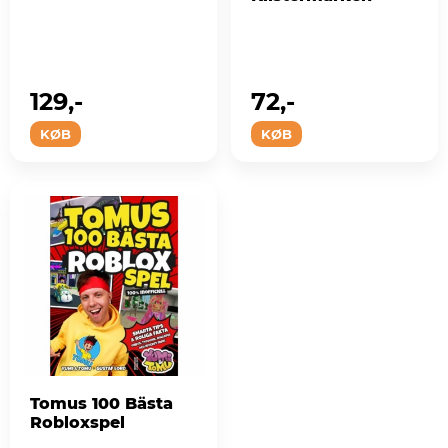
129,-
72,-
KØB
KØB
Tomus 100 Bästa
Robloxspel