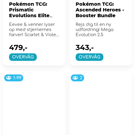
Pokémon TCG:
Pokémon TCG:
Prismatic
Ascended Heroes -
Evolutions Elite
Booster Bundle
Trainer Box
Eevee & venner lyser
Rejs dig til en ny
op med stjernernes
udfordring! Mega
farver! Scarlet & Violet
Evolution 2.5
8.5
479,-
343,-
OVERVÅG
OVERVÅG
1-99
2