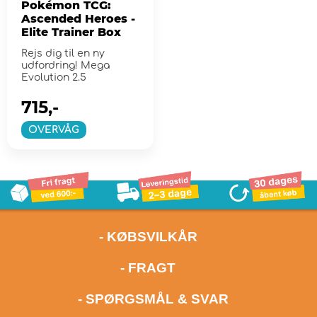
Pokémon TCG:
Ascended Heroes -
Elite Trainer Box
Rejs dig til en ny
udfordring! Mega
Evolution 2.5
715,-
OVERVÅG
- KØBSVILKÅR
- FRAGT
- SPØRGSMÅL & SVAR