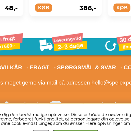
teri.
48,-
386,-
KØB
KØB
SVILKÅR
- FRAGT
- SPØRGSMÅL & SVAR
- C
os meget gerne via mail på adressen
hello@spelexp
ive dig den bedst mulige oplevelse. Disse er både de nødvend
eevne, forbedret funktionalitet, at personliggøre din oplevelse o
e dine cookie-indstillinger, som du ønsker. Flere oplysninger om 