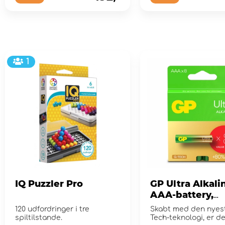
1
IQ Puzzler Pro
GP Ultra Alkali
AAA-battery,
24AU/LR03, 8-p
120 udfordringer i tre
Skabt med den nyes
spiltilstande.
Tech-teknologi, er d