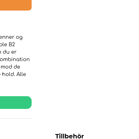
venner og
ble B2
m du er
ekombination
p mod de
 hold. Alle
Tillbehör