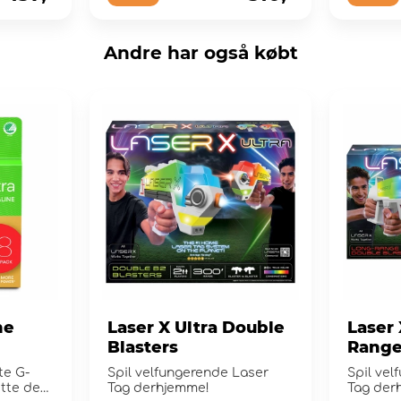
Andre har også købt
ne
Laser X Ultra Double
Laser 
Blasters
Range
c
te G-
Spil velfungerende Laser
Spil ve
ette det
Tag derhjemme!
Tag der