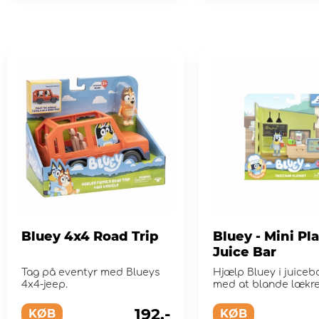
Bluey 4x4 Road Trip
Bluey - Mini Pl
Juice Bar
Tag på eventyr med Blueys
Hjælp Bluey i juiceb
4x4-jeep.
med at blande lækre
og smoothies i blend
192,-
KØB
KØB