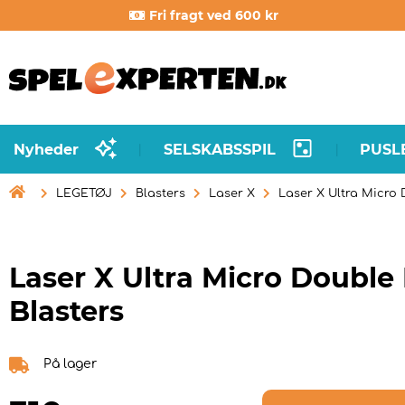
Fri fragt ved 600 kr
Nyheder
SELSKABSSPIL
PUSL
|
|

LEGETØJ
Blasters
Laser X
Laser X Ultra Micro 
Laser X Ultra Micro Double
Blasters
På lager