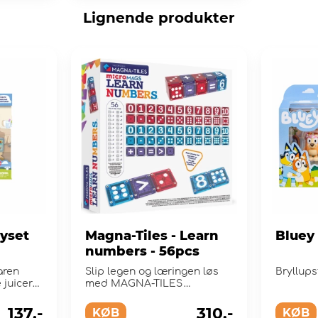
Lignende produkter
ayset
Magna-Tiles - Learn
Bluey
numbers - 56pcs
aren
Slip legen og læringen løs
Bryllups
 juicer
med MAGNA-TILES
eren.
microMAGS Learn Numbers.
137,-
310,-
KØB
KØB