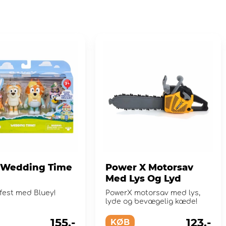
 Wedding Time
Power X Motorsav
Med Lys Og Lyd
fest med Bluey!
PowerX motorsav med lys,
lyde og bevægelig kæde!
155,-
123,-
KØB