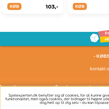
perfekte allround-bat
103,-
KØB
KØB
- KØB
kontakt 
Spelexperten.dk benytter sig af cookies, for at kunne g
funktionalitet, men også cookies, der bidrager til højere yd
dog helt op til dig selv – du kan tilpass
Dansk