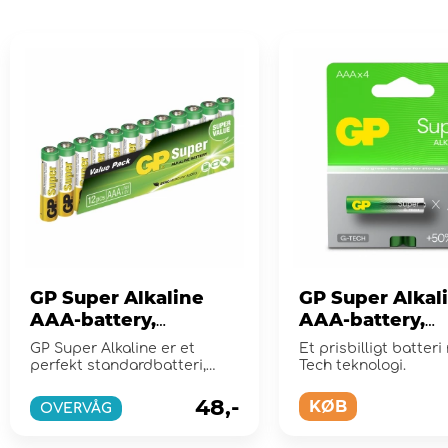
GP Super Alkaline
GP Super Alkal
AAA-battery,
AAA-battery,
24A/LR03, 12-pc
24A/LR03, 4-pc
GP Super Alkaline er et
Et prisbilligt batter
perfekt standardbatteri,
Tech teknologi.
velegnet til de fleste
produkter med la...
48,-
KØB
OVERVÅG