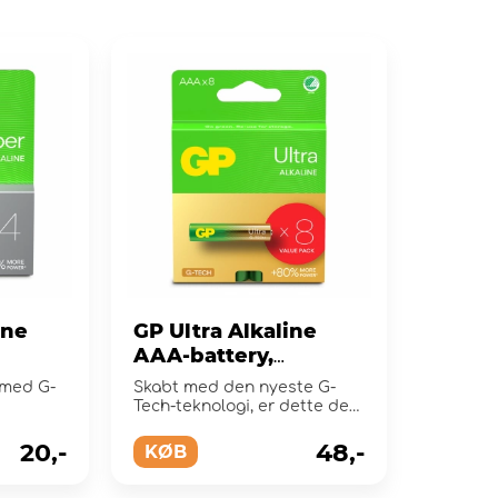
ine
GP Ultra Alkaline
AAA-battery,
24AU/LR03, 8-pc
i med G-
Skabt med den nyeste G-
Tech-teknologi, er dette det
perfekte allround-batteri.
20,-
48,-
KØB