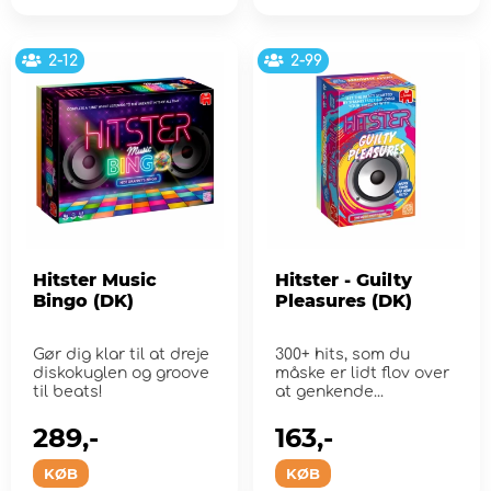
2-12
2-99
Hitster Music
Hitster - Guilty
Bingo (DK)
Pleasures (DK)
Gør dig klar til at dreje
300+ hits, som du
diskokuglen og groove
måske er lidt flov over
til beats!
at genkende...
289,-
163,-
KØB
KØB