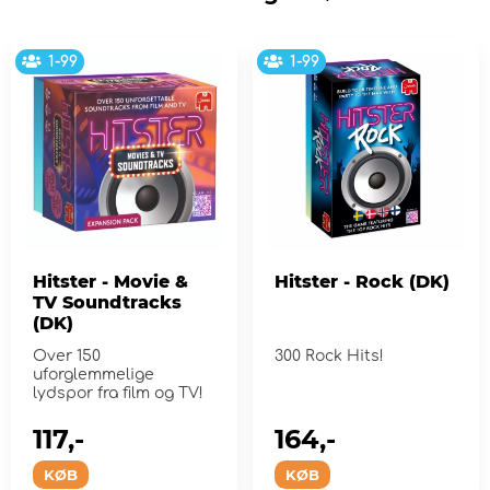
1-99
1-99
Hitster - Movie &
Hitster - Rock (DK)
TV Soundtracks
(DK)
Over 150
300 Rock Hits!
uforglemmelige
lydspor fra film og TV!
117,-
164,-
KØB
KØB