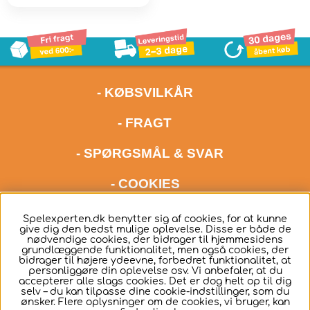
- KØBSVILKÅR
- FRAGT
- SPØRGSMÅL & SVAR
- COOKIES
kontakt os meget gerne via mail på adressen
Spelexperten.dk benytter sig af cookies, for at kunne
give dig den bedst mulige oplevelse. Disse er både de
hello@spelexperten.com
nødvendige cookies, der bidrager til hjemmesidens
grundlæggende funktionalitet, men også cookies, der
bidrager til højere ydeevne, forbedret funktionalitet, at
personliggøre din oplevelse osv. Vi anbefaler, at du
accepterer alle slags cookies. Det er dog helt op til dig
selv – du kan tilpasse dine cookie-indstillinger, som du
ønsker. Flere oplysninger om de cookies, vi bruger, kan
Dansk