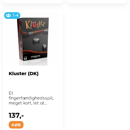
1-4
Kluster (DK)
Et
fingerfærdighedsspil,
meget kort, let at
transportere, utroligt
sjovt, virkelig ...
137,-
KØB